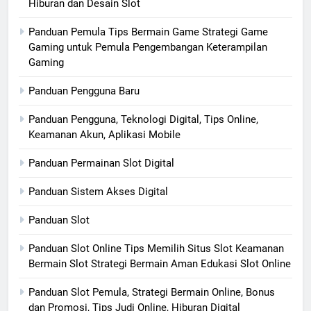
Hiburan dan Desain Slot
Panduan Pemula Tips Bermain Game Strategi Game
Gaming untuk Pemula Pengembangan Keterampilan
Gaming
Panduan Pengguna Baru
Panduan Pengguna, Teknologi Digital, Tips Online,
Keamanan Akun, Aplikasi Mobile
Panduan Permainan Slot Digital
Panduan Sistem Akses Digital
Panduan Slot
Panduan Slot Online Tips Memilih Situs Slot Keamanan
Bermain Slot Strategi Bermain Aman Edukasi Slot Online
Panduan Slot Pemula, Strategi Bermain Online, Bonus
dan Promosi, Tips Judi Online, Hiburan Digital