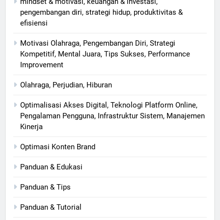
mindset & motivasi, keuangan & investasi,
pengembangan diri, strategi hidup, produktivitas &
efisiensi
Motivasi Olahraga, Pengembangan Diri, Strategi
Kompetitif, Mental Juara, Tips Sukses, Performance
Improvement
Olahraga, Perjudian, Hiburan
Optimalisasi Akses Digital, Teknologi Platform Online,
Pengalaman Pengguna, Infrastruktur Sistem, Manajemen
Kinerja
Optimasi Konten Brand
Panduan & Edukasi
Panduan & Tips
Panduan & Tutorial