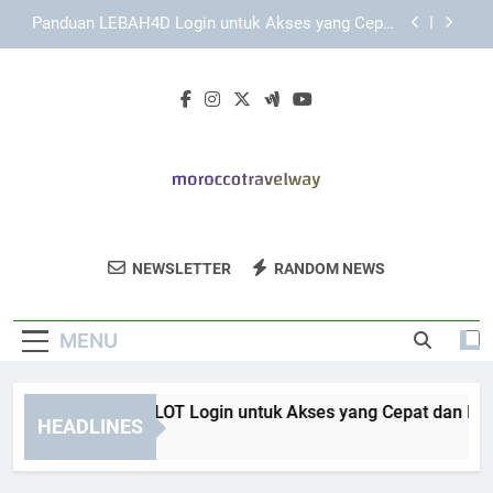
Skip
Panduan Login KAYA787 untuk Akses yang Cepat
to
dan Praktis
content
Panduan Menggunakan KAYA787 Login melalui
Browser Desktop
Panduan EDWINSLOT Login untuk Akses yang
Cepat dan Praktis
Panduan LEBAH4D Login untuk Akses yang Cepat
dan Praktis
Panduan Login KAYA787 untuk Akses yang Cepat
dan Praktis
Morocco Travel
Jelajahi Keindahan Maroko Dengan
Panduan Menggunakan KAYA787 Login melalui
NEWSLETTER
RANDOM NEWS
Way
Browser Desktop
Panduan Lengkap Dari Morocco Travel Way.
Untuk Pengalaman Wisata Yang Tak
MENU
Terlupakan.
anduan EDWINSLOT Login untuk Akses yang Cepat dan Praktis
HEADLINES
Weeks Ago