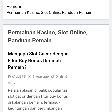
Home
Permainan Kasino, Slot Online, Panduan Pemain
Permainan Kasino, Slot Online,
Panduan Pemain
Mengapa Slot Gacor dengan
Fitur Buy Bonus Diminati
Pemain?
c1dd879
1 year ago
0
5
mins
Pelajari alasan di balik popularitas
slot gacor dengan fitur buy bonus
di kalangan pemain, termasuk
keuntungan dan pertimbangan