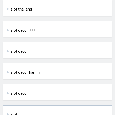
slot thailand
slot gacor 777
slot gacor
slot gacor hari ini
slot gacor
slot