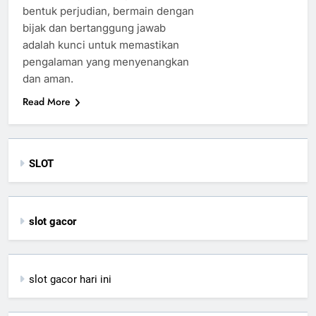
bentuk perjudian, bermain dengan
bijak dan bertanggung jawab
adalah kunci untuk memastikan
pengalaman yang menyenangkan
dan aman.
Read More
SLOT
slot gacor
slot gacor hari ini