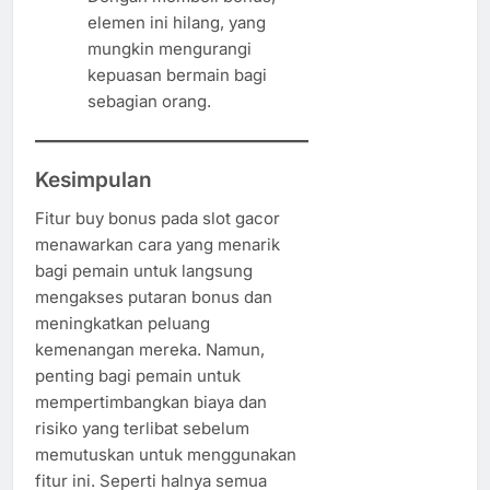
elemen ini hilang, yang
mungkin mengurangi
kepuasan bermain bagi
sebagian orang.
Kesimpulan
Fitur buy bonus pada slot gacor
menawarkan cara yang menarik
bagi pemain untuk langsung
mengakses putaran bonus dan
meningkatkan peluang
kemenangan mereka. Namun,
penting bagi pemain untuk
mempertimbangkan biaya dan
risiko yang terlibat sebelum
memutuskan untuk menggunakan
fitur ini. Seperti halnya semua