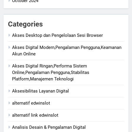
October 2024
Categories
Akses Desktop dan Pengelolaan Sesi Browser
Akses Digital Modern,Pengalaman Pengguna,Keamanan
Akun Online
Akses Digital Ringan,Performa Sistem
Online,Pengalaman Pengguna,Stabilitas
Platform,Manajemen Teknologi
Aksesibilitas Layanan Digital
alternatif edwinslot
alternatif link edwinslot
Analisis Desain & Pengalaman Digital