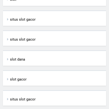
situs slot gacor
situs slot gacor
slot dana
slot gacor
situs slot gacor