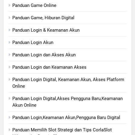
Panduan Game Online
Panduan Game, Hiburan Digital
Panduan Login & Keamanan Akun
Panduan Login Akun
Panduan Login dan Akses Akun
Panduan Login dan Keamanan Akses
Panduan Login Digital, Keamanan Akun, Akses Platform
Online
Panduan Login Digital,Akses Pengguna Baru,Keamanan
Akun Online
Panduan Login,Keamanan Akun,Pengguna Baru Digital
Panduan Memilih Slot Strategi dan Tips CorlaSlot