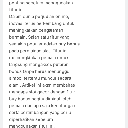
penting sebelum menggunakan
fitur ini.
Dalam dunia perjudian online,
inovasi terus berkembang untuk
meningkatkan pengalaman
bermain. Salah satu fitur yang
semakin populer adalah
buy bonus
pada permainan slot. Fitur ini
memungkinkan pemain untuk
langsung mengakses putaran
bonus tanpa harus menunggu
simbol tertentu muncul secara
alami. Artikel ini akan membahas
mengapa slot gacor dengan fitur
buy bonus begitu diminati oleh
pemain dan apa saja keuntungan
serta pertimbangan yang perlu
diperhatikan sebelum
menggunakan fitur ini.