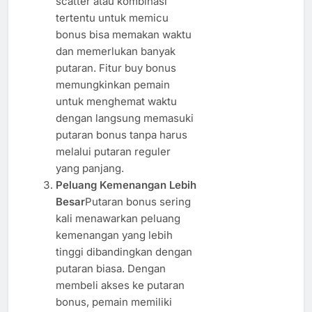
scatter atau kombinasi
tertentu untuk memicu
bonus bisa memakan waktu
dan memerlukan banyak
putaran. Fitur buy bonus
memungkinkan pemain
untuk menghemat waktu
dengan langsung memasuki
putaran bonus tanpa harus
melalui putaran reguler
yang panjang.
Peluang Kemenangan Lebih
Besar
Putaran bonus sering
kali menawarkan peluang
kemenangan yang lebih
tinggi dibandingkan dengan
putaran biasa. Dengan
membeli akses ke putaran
bonus, pemain memiliki