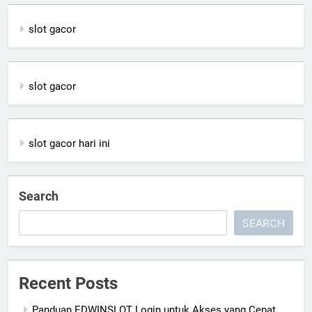
slot gacor
slot gacor
slot gacor hari ini
Search
SEARCH
Recent Posts
Panduan EDWINSLOT Login untuk Akses yang Cepat