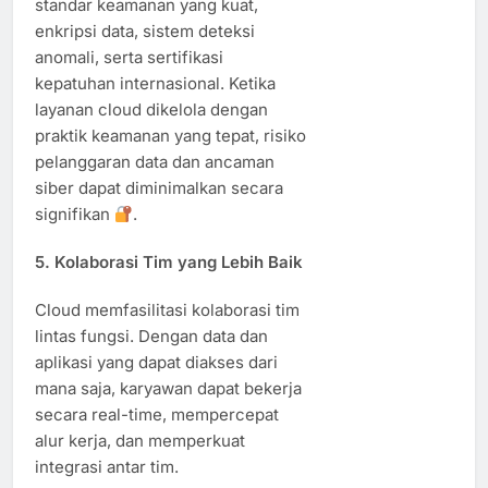
standar keamanan yang kuat,
enkripsi data, sistem deteksi
anomali, serta sertifikasi
kepatuhan internasional. Ketika
layanan cloud dikelola dengan
praktik keamanan yang tepat, risiko
pelanggaran data dan ancaman
siber dapat diminimalkan secara
signifikan
.
5. Kolaborasi Tim yang Lebih Baik
Cloud memfasilitasi kolaborasi tim
lintas fungsi. Dengan data dan
aplikasi yang dapat diakses dari
mana saja, karyawan dapat bekerja
secara real-time, mempercepat
alur kerja, dan memperkuat
integrasi antar tim.