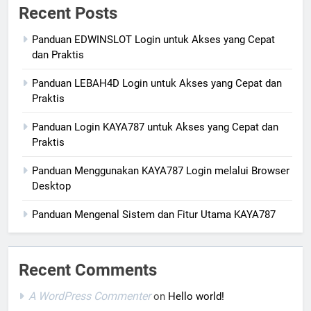
Recent Posts
Panduan EDWINSLOT Login untuk Akses yang Cepat
dan Praktis
Panduan LEBAH4D Login untuk Akses yang Cepat dan
Praktis
Panduan Login KAYA787 untuk Akses yang Cepat dan
Praktis
Panduan Menggunakan KAYA787 Login melalui Browser
Desktop
Panduan Mengenal Sistem dan Fitur Utama KAYA787
Recent Comments
A WordPress Commenter
on
Hello world!