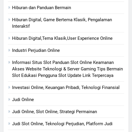
Hiburan dan Panduan Bermain
Hiburan Digital, Game Bertema Klasik, Pengalaman
Interaktif
Hiburan Digital,Tema Klasik,User Experience Online
Industri Perjudian Online
Informasi Situs Slot Panduan Slot Online Keamanan
Akses Website Teknologi & Server Gaming Tips Bermain
Slot Edukasi Pengguna Slot Update Link Terpercaya
Investasi Online, Keuangan Pribadi, Teknologi Finansial
Judi Online
Judi Online, Slot Online, Strategi Permainan
Judi Slot Online, Teknologi Perjudian, Platform Judi