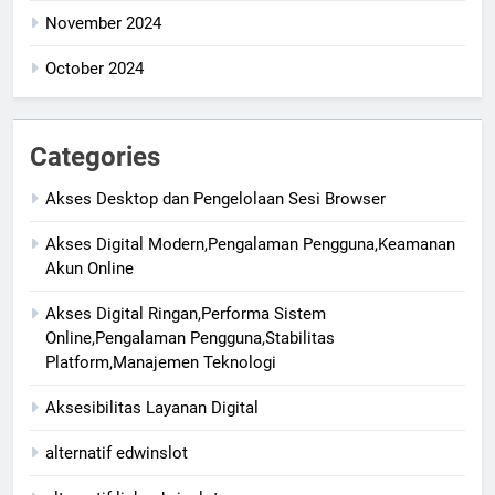
November 2024
October 2024
Categories
Akses Desktop dan Pengelolaan Sesi Browser
Akses Digital Modern,Pengalaman Pengguna,Keamanan
Akun Online
Akses Digital Ringan,Performa Sistem
Online,Pengalaman Pengguna,Stabilitas
Platform,Manajemen Teknologi
Aksesibilitas Layanan Digital
alternatif edwinslot