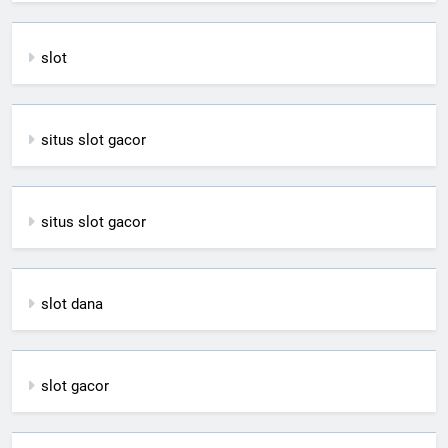
slot
situs slot gacor
situs slot gacor
slot dana
slot gacor