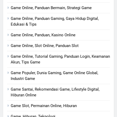
Game Online, Panduan Bermain, Strategi Game
Game Online, Panduan Gaming, Gaya Hidup Digital,
Edukasi & Tips
Game Online, Panduan, Kasino Online
Game Online, Slot Online, Panduan Slot
Game Online, Tutorial Gaming, Panduan Login, Keamanan
Akun, Tips Game
Game Populer, Dunia Gaming, Game Online Global,
Industri Game
Game Santai, Rekomendasi Game, Lifestyle Digital,
Hiburan Online
Game Slot, Permainan Online, Hiburan
Game, Hiburan, Teknologi