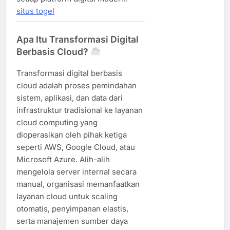
situs togel
Apa Itu Transformasi Digital
Berbasis Cloud?
Transformasi digital berbasis
cloud adalah proses pemindahan
sistem, aplikasi, dan data dari
infrastruktur tradisional ke layanan
cloud computing yang
dioperasikan oleh pihak ketiga
seperti AWS, Google Cloud, atau
Microsoft Azure. Alih-alih
mengelola server internal secara
manual, organisasi memanfaatkan
layanan cloud untuk scaling
otomatis, penyimpanan elastis,
serta manajemen sumber daya