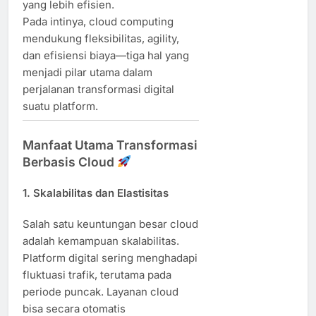
yang lebih efisien.
Pada intinya, cloud computing
mendukung fleksibilitas, agility,
dan efisiensi biaya—tiga hal yang
menjadi pilar utama dalam
perjalanan transformasi digital
suatu platform.
Manfaat Utama Transformasi
Berbasis Cloud
1. Skalabilitas dan Elastisitas
Salah satu keuntungan besar cloud
adalah kemampuan skalabilitas.
Platform digital sering menghadapi
fluktuasi trafik, terutama pada
periode puncak. Layanan cloud
bisa secara otomatis