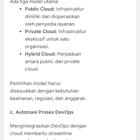
Ada tiga model utama:
Public Cloud:
Infrastruktur
dimiliki dan dioperasikan
oleh penyedia layanan.
Private Cloud:
Infrastruktur
eksklusif untuk satu
organisasi.
Hybrid Cloud:
Perpaduan
antara public dan private
cloud.
Pemilihan model harus
disesuaikan dengan kebutuhan
keamanan, regulasi, dan anggaran.
c. Automasi Proses DevOps
Mengintegrasikan DevOps dengan
cloud membantu streamline