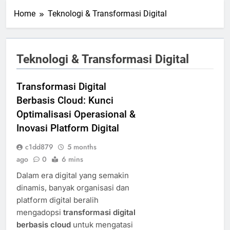
Home
Teknologi & Transformasi Digital
Teknologi & Transformasi Digital
Transformasi Digital
Berbasis Cloud: Kunci
Optimalisasi Operasional &
Inovasi Platform Digital
c1dd879
5 months
ago
0
6 mins
Dalam era digital yang semakin
dinamis, banyak organisasi dan
platform digital beralih
mengadopsi
transformasi digital
berbasis cloud
untuk mengatasi