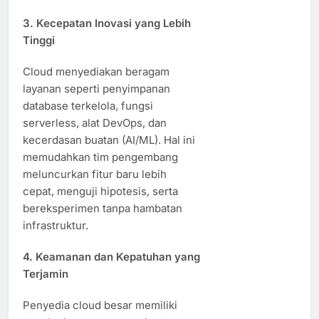
3. Kecepatan Inovasi yang Lebih
Tinggi
Cloud menyediakan beragam
layanan seperti penyimpanan
database terkelola, fungsi
serverless, alat DevOps, dan
kecerdasan buatan (AI/ML). Hal ini
memudahkan tim pengembang
meluncurkan fitur baru lebih
cepat, menguji hipotesis, serta
bereksperimen tanpa hambatan
infrastruktur.
4. Keamanan dan Kepatuhan yang
Terjamin
Penyedia cloud besar memiliki