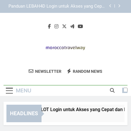
Skip
Panduan Login KAYA787 untuk Akses yang Cepat
to
dan Praktis
content
Panduan Menggunakan KAYA787 Login melalui
Browser Desktop
Panduan EDWINSLOT Login untuk Akses yang
Cepat dan Praktis
Panduan LEBAH4D Login untuk Akses yang Cepat
dan Praktis
Panduan Login KAYA787 untuk Akses yang Cepat
dan Praktis
Morocco Travel
Jelajahi Keindahan Maroko Dengan
Panduan Menggunakan KAYA787 Login melalui
NEWSLETTER
RANDOM NEWS
Way
Browser Desktop
Panduan Lengkap Dari Morocco Travel Way.
Untuk Pengalaman Wisata Yang Tak
MENU
Terlupakan.
nduan EDWINSLOT Login untuk Akses yang Cepat dan Praktis
HEADLINES
Weeks Ago