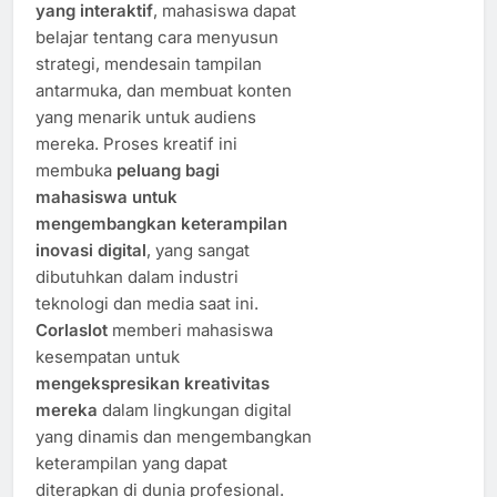
yang interaktif
, mahasiswa dapat
belajar tentang cara menyusun
strategi, mendesain tampilan
antarmuka, dan membuat konten
yang menarik untuk audiens
mereka. Proses kreatif ini
membuka
peluang bagi
mahasiswa untuk
mengembangkan keterampilan
inovasi digital
, yang sangat
dibutuhkan dalam industri
teknologi dan media saat ini.
Corlaslot
memberi mahasiswa
kesempatan untuk
mengekspresikan kreativitas
mereka
dalam lingkungan digital
yang dinamis dan mengembangkan
keterampilan yang dapat
diterapkan di dunia profesional.