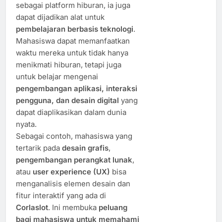
sebagai platform hiburan, ia juga
dapat dijadikan alat untuk
pembelajaran berbasis teknologi
.
Mahasiswa dapat memanfaatkan
waktu mereka untuk tidak hanya
menikmati hiburan, tetapi juga
untuk belajar mengenai
pengembangan aplikasi, interaksi
pengguna, dan desain digital
yang
dapat diaplikasikan dalam dunia
nyata.
Sebagai contoh, mahasiswa yang
tertarik pada
desain grafis
,
pengembangan perangkat lunak
,
atau
user experience (UX)
bisa
menganalisis elemen desain dan
fitur interaktif yang ada di
Corlaslot
. Ini membuka
peluang
bagi mahasiswa untuk memahami