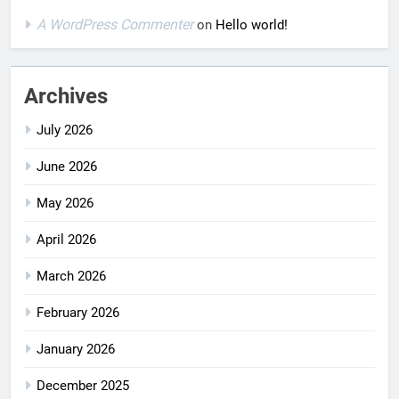
A WordPress Commenter
on
Hello world!
Archives
July 2026
June 2026
May 2026
April 2026
March 2026
February 2026
January 2026
December 2025