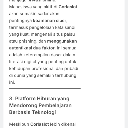
Mahasiswa yang aktif di
Corlaslot
akan semakin sadar akan
pentingnya
keamanan siber
,
termasuk pengelolaan kata sandi
yang kuat, mengenali situs palsu
atau phishing, dan
menggunakan
autentikasi dua faktor
. Ini semua
adalah keterampilan dasar dalam
literasi digital yang penting untuk
kehidupan profesional dan pribadi
di dunia yang semakin terhubung
ini.
3.
Platform Hiburan yang
Mendorong Pembelajaran
Berbasis Teknologi
Meskipun
Corlaslot
lebih dikenal