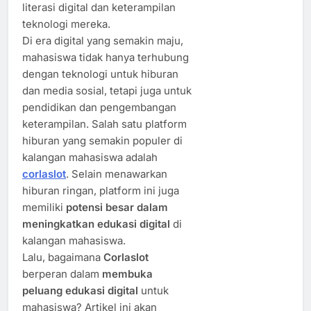
literasi digital dan keterampilan
teknologi mereka.
Di era digital yang semakin maju,
mahasiswa tidak hanya terhubung
dengan teknologi untuk hiburan
dan media sosial, tetapi juga untuk
pendidikan dan pengembangan
keterampilan. Salah satu platform
hiburan yang semakin populer di
kalangan mahasiswa adalah
corlaslot
. Selain menawarkan
hiburan ringan, platform ini juga
memiliki
potensi besar dalam
meningkatkan edukasi digital
di
kalangan mahasiswa.
Lalu, bagaimana
Corlaslot
berperan dalam
membuka
peluang edukasi digital
untuk
mahasiswa? Artikel ini akan