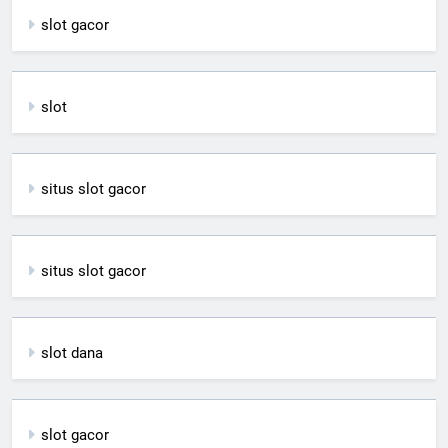
slot gacor
slot
situs slot gacor
situs slot gacor
slot dana
slot gacor