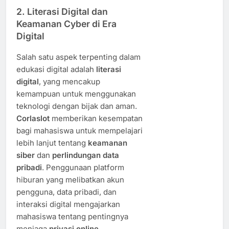
2.
Literasi Digital dan
Keamanan Cyber di Era
Digital
Salah satu aspek terpenting dalam
edukasi digital adalah
literasi
digital
, yang mencakup
kemampuan untuk menggunakan
teknologi dengan bijak dan aman.
Corlaslot
memberikan kesempatan
bagi mahasiswa untuk mempelajari
lebih lanjut tentang
keamanan
siber
dan
perlindungan data
pribadi
. Penggunaan platform
hiburan yang melibatkan akun
pengguna, data pribadi, dan
interaksi digital mengajarkan
mahasiswa tentang pentingnya
menjaga
privasi online
.