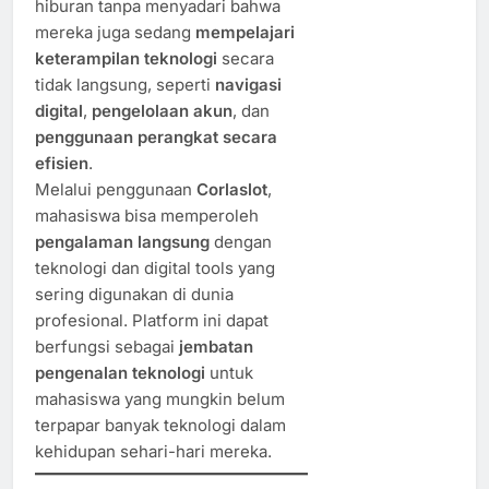
hiburan tanpa menyadari bahwa
mereka juga sedang
mempelajari
keterampilan teknologi
secara
tidak langsung, seperti
navigasi
digital
,
pengelolaan akun
, dan
penggunaan perangkat secara
efisien
.
Melalui penggunaan
Corlaslot
,
mahasiswa bisa memperoleh
pengalaman langsung
dengan
teknologi dan digital tools yang
sering digunakan di dunia
profesional. Platform ini dapat
berfungsi sebagai
jembatan
pengenalan teknologi
untuk
mahasiswa yang mungkin belum
terpapar banyak teknologi dalam
kehidupan sehari-hari mereka.