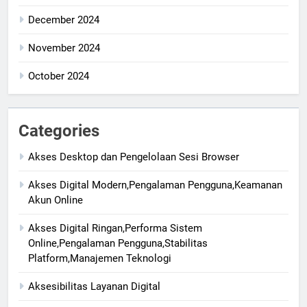
December 2024
November 2024
October 2024
Categories
Akses Desktop dan Pengelolaan Sesi Browser
Akses Digital Modern,Pengalaman Pengguna,Keamanan
Akun Online
Akses Digital Ringan,Performa Sistem
Online,Pengalaman Pengguna,Stabilitas
Platform,Manajemen Teknologi
Aksesibilitas Layanan Digital