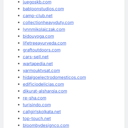
juegoskb.com
babloonstudios.com
camp-club.net
collectionheavyduty.com
lynnmikolajczak.com
bidouyoga.com
lifetreeayurveda.com
graftoutdoors.com
cars-sell.net
wartapedia.net
yarmouktvsat.com
hidalgoelectrodomesticos.com
edificiodelicias.com
dikurat-alsharqia.com
re-sha.com
turisindo.com
callgirlskolkata.net
top-touch.net
bloombydesignco.com