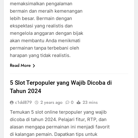
memaksimalkan pengalaman
bermain dan meraih kemenangan
lebih besar. Bermain dengan
ekspektasi yang realistis dan
mengelola anggaran dengan bijak
akan membantu Anda menikmati
permainan tanpa terbebani oleh
harapan yang tidak realistis.
Read More
5 Slot Terpopuler yang Wajib Dicoba di
Tahun 2024
c1dd879
2 years ago
0
23 mins
Temukan 5 slot online terpopuler yang wajib
dicoba di tahun 2024. Pelajari fitur, RTP, dan
alasan mengapa permainan ini menjadi favorit
di kalangan pemain. Dapatkan tips untuk