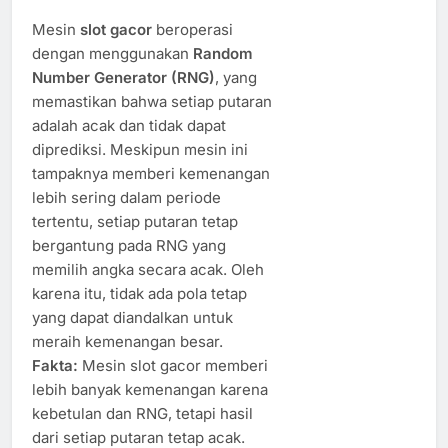
Mesin
slot gacor
beroperasi
dengan menggunakan
Random
Number Generator (RNG)
, yang
memastikan bahwa setiap putaran
adalah acak dan tidak dapat
diprediksi. Meskipun mesin ini
tampaknya memberi kemenangan
lebih sering dalam periode
tertentu, setiap putaran tetap
bergantung pada RNG yang
memilih angka secara acak. Oleh
karena itu, tidak ada pola tetap
yang dapat diandalkan untuk
meraih kemenangan besar.
Fakta:
Mesin slot gacor memberi
lebih banyak kemenangan karena
kebetulan dan RNG, tetapi hasil
dari setiap putaran tetap acak.