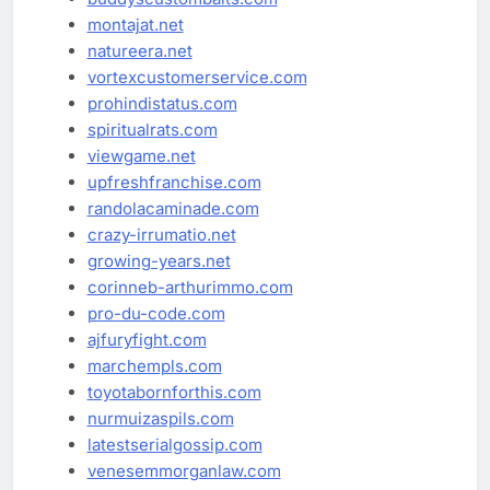
montajat.net
natureera.net
vortexcustomerservice.com
prohindistatus.com
spiritualrats.com
viewgame.net
upfreshfranchise.com
randolacaminade.com
crazy-irrumatio.net
growing-years.net
corinneb-arthurimmo.com
pro-du-code.com
ajfuryfight.com
marchempls.com
toyotabornforthis.com
nurmuizaspils.com
latestserialgossip.com
venesemmorganlaw.com