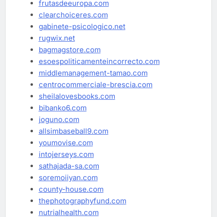
frutasdeeuropa.com
clearchoiceres.com
gabinete-psicologico.net
rugwix.net
bagmagstore.com
esoespoliticamenteincorrecto.com
middlemanagement-tamao.com
centrocommerciale-brescia.com
sheilalovesbooks.com
bibanko6.com
joguno.com
allsimbaseball9.com
youmovise.com
intojerseys.com
sathajada-sa.com
soremoiiyan.com
county-house.com
thephotographyfund.com
nutrialhealth.com