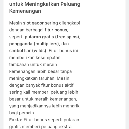
untuk Meningkatkan Peluang
Kemenangan
Mesin
slot gacor
sering dilengkapi
dengan berbagai
fitur bonus
,
seperti
putaran gratis (free spins)
,
pengganda (multipliers)
, dan
simbol liar (wilds)
. Fitur bonus ini
memberikan kesempatan
tambahan untuk meraih
kemenangan lebih besar tanpa
meningkatkan taruhan. Mesin
dengan banyak fitur bonus aktif
sering kali memberi peluang lebih
besar untuk meraih kemenangan,
yang menjadikannya lebih menarik
bagi pemain.
Fakta:
Fitur bonus seperti putaran
gratis memberi peluang ekstra