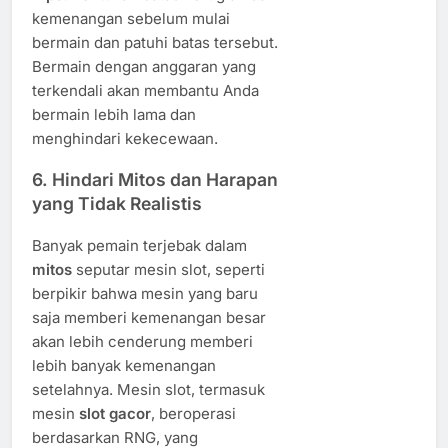
kemenangan sebelum mulai
bermain dan patuhi batas tersebut.
Bermain dengan anggaran yang
terkendali akan membantu Anda
bermain lebih lama dan
menghindari kekecewaan.
6.
Hindari Mitos dan Harapan
yang Tidak Realistis
Banyak pemain terjebak dalam
mitos
seputar mesin slot, seperti
berpikir bahwa mesin yang baru
saja memberi kemenangan besar
akan lebih cenderung memberi
lebih banyak kemenangan
setelahnya. Mesin slot, termasuk
mesin
slot gacor
, beroperasi
berdasarkan RNG, yang