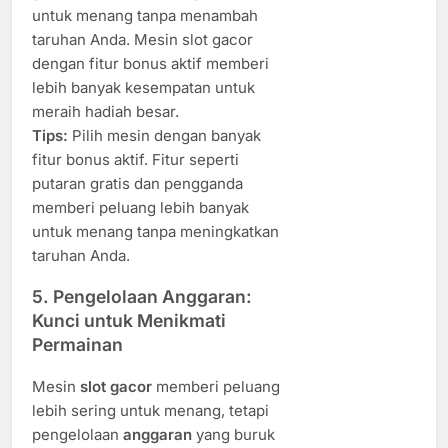
untuk menang tanpa menambah
taruhan Anda. Mesin slot gacor
dengan fitur bonus aktif memberi
lebih banyak kesempatan untuk
meraih hadiah besar.
Tips:
Pilih mesin dengan banyak
fitur bonus aktif. Fitur seperti
putaran gratis dan pengganda
memberi peluang lebih banyak
untuk menang tanpa meningkatkan
taruhan Anda.
5.
Pengelolaan Anggaran:
Kunci untuk Menikmati
Permainan
Mesin
slot gacor
memberi peluang
lebih sering untuk menang, tetapi
pengelolaan
anggaran
yang buruk