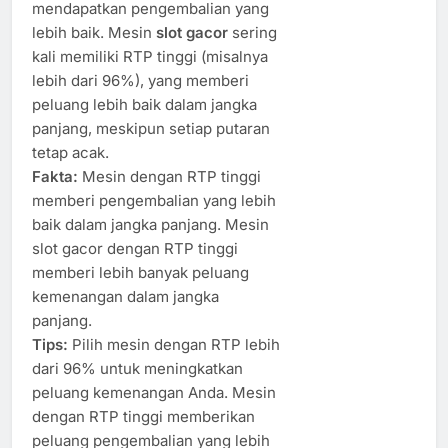
mendapatkan pengembalian yang
lebih baik. Mesin
slot gacor
sering
kali memiliki RTP tinggi (misalnya
lebih dari 96%), yang memberi
peluang lebih baik dalam jangka
panjang, meskipun setiap putaran
tetap acak.
Fakta:
Mesin dengan RTP tinggi
memberi pengembalian yang lebih
baik dalam jangka panjang. Mesin
slot gacor dengan RTP tinggi
memberi lebih banyak peluang
kemenangan dalam jangka
panjang.
Tips:
Pilih mesin dengan RTP lebih
dari 96% untuk meningkatkan
peluang kemenangan Anda. Mesin
dengan RTP tinggi memberikan
peluang pengembalian yang lebih