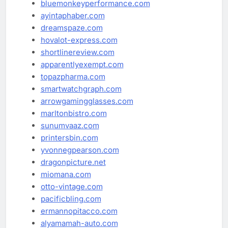
bluemonkeyperformance.com
ayintaphaber.com
dreamspaze.com
hovalot-express.com
shortlinereview.com
apparentlyexempt.com
topazpharma.com
smartwatchgraph.com
arrowgamingglasses.com
marltonbistro.com
sunumvaaz.com
printersbin.com
yvonnegpearson.com
dragonpicture.net
miomana.com
otto-vintage.com
pacificbling.com
ermannopitacco.com
alyamamah-auto.com