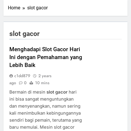
Home
slot gacor
slot gacor
Menghadapi Slot Gacor Hari
Ini dengan Pemahaman yang
Lebih Baik
c1dd879
2 years
ago
0
10 mins
Bermain di mesin
slot gacor
hari
ini bisa sangat menguntungkan
dan menyenangkan, namun sering
kali menimbulkan kebingungannya
sendiri bagi pemain, terutama yang
baru memulai. Mesin slot gacor