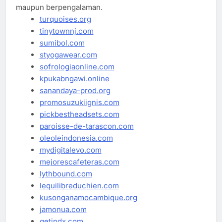
maupun berpengalaman.
turquoises.org
tinytownnj.com
sumibol.com
styogawear.com
sofrologiaonline.com
kpukabngawi.online
sanandaya-prod.org
promosuzukiignis.com
pickbestheadsets.com
paroisse-de-tarascon.com
oleoleindonesia.com
mydigitalevo.com
mejorescafeteras.com
lythbound.com
lequilibreduchien.com
kusonganamocambique.org
jamonua.com
getindx.com