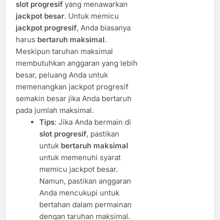
slot progresif
yang menawarkan
jackpot besar
. Untuk memicu
jackpot progresif
, Anda biasanya
harus
bertaruh maksimal
.
Meskipun taruhan maksimal
membutuhkan anggaran yang lebih
besar, peluang Anda untuk
memenangkan jackpot progresif
semakin besar jika Anda bertaruh
pada jumlah maksimal.
Tips
: Jika Anda bermain di
slot progresif
, pastikan
untuk
bertaruh maksimal
untuk memenuhi syarat
memicu jackpot besar.
Namun, pastikan anggaran
Anda mencukupi untuk
bertahan dalam permainan
dengan taruhan maksimal.