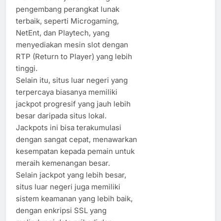
pengembang perangkat lunak
terbaik, seperti Microgaming,
NetEnt, dan Playtech, yang
menyediakan mesin slot dengan
RTP (Return to Player) yang lebih
tinggi.
Selain itu, situs luar negeri yang
terpercaya biasanya memiliki
jackpot progresif yang jauh lebih
besar daripada situs lokal.
Jackpots ini bisa terakumulasi
dengan sangat cepat, menawarkan
kesempatan kepada pemain untuk
meraih kemenangan besar.
Selain jackpot yang lebih besar,
situs luar negeri juga memiliki
sistem keamanan yang lebih baik,
dengan enkripsi SSL yang