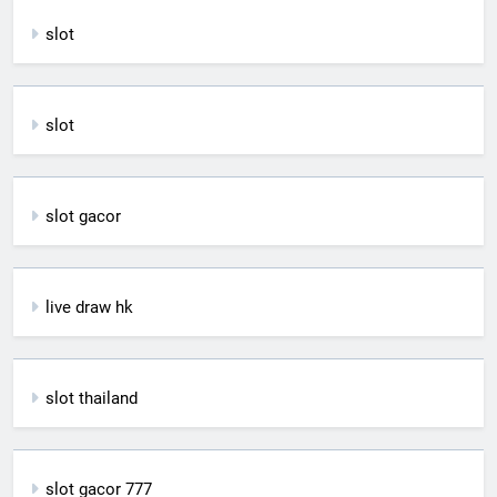
slot
slot
slot gacor
live draw hk
slot thailand
slot gacor 777