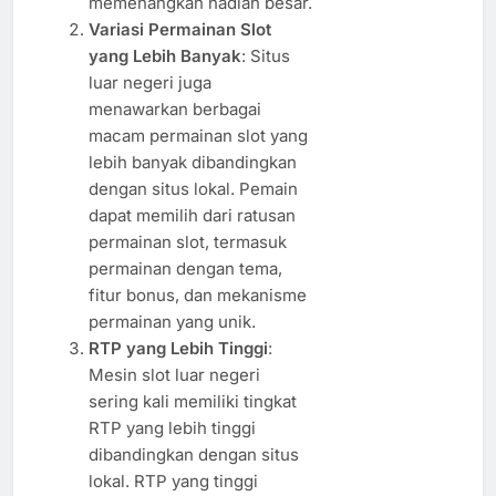
memenangkan hadiah besar.
Variasi Permainan Slot
yang Lebih Banyak
: Situs
luar negeri juga
menawarkan berbagai
macam permainan slot yang
lebih banyak dibandingkan
dengan situs lokal. Pemain
dapat memilih dari ratusan
permainan slot, termasuk
permainan dengan tema,
fitur bonus, dan mekanisme
permainan yang unik.
RTP yang Lebih Tinggi
:
Mesin slot luar negeri
sering kali memiliki tingkat
RTP yang lebih tinggi
dibandingkan dengan situs
lokal. RTP yang tinggi