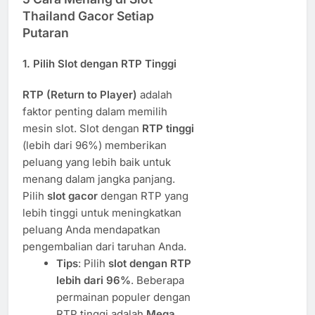
Thailand Gacor Setiap
Putaran
1.
Pilih Slot dengan RTP Tinggi
RTP (Return to Player)
adalah
faktor penting dalam memilih
mesin slot. Slot dengan
RTP tinggi
(lebih dari 96%) memberikan
peluang yang lebih baik untuk
menang dalam jangka panjang.
Pilih
slot gacor
dengan RTP yang
lebih tinggi untuk meningkatkan
peluang Anda mendapatkan
pengembalian dari taruhan Anda.
Tips
: Pilih
slot dengan RTP
lebih dari 96%
. Beberapa
permainan populer dengan
RTP tinggi adalah
Mega