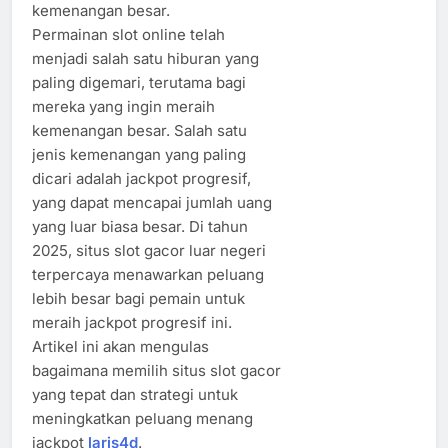
kemenangan besar.
Permainan slot online telah
menjadi salah satu hiburan yang
paling digemari, terutama bagi
mereka yang ingin meraih
kemenangan besar. Salah satu
jenis kemenangan yang paling
dicari adalah jackpot progresif,
yang dapat mencapai jumlah uang
yang luar biasa besar. Di tahun
2025, situs slot gacor luar negeri
terpercaya menawarkan peluang
lebih besar bagi pemain untuk
meraih jackpot progresif ini.
Artikel ini akan mengulas
bagaimana memilih situs slot gacor
yang tepat dan strategi untuk
meningkatkan peluang menang
jackpot
laris4d
.