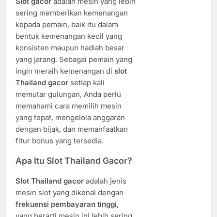
Slot gacor
adalah mesin yang lebih
sering memberikan kemenangan
kepada pemain, baik itu dalam
bentuk kemenangan kecil yang
konsisten maupun hadiah besar
yang jarang. Sebagai pemain yang
ingin meraih kemenangan di
slot
Thailand gacor
setiap kali
memutar gulungan, Anda perlu
memahami cara memilih mesin
yang tepat, mengelola anggaran
dengan bijak, dan memanfaatkan
fitur bonus yang tersedia.
Apa Itu Slot Thailand Gacor?
Slot Thailand gacor
adalah jenis
mesin slot yang dikenal dengan
frekuensi pembayaran tinggi
,
yang berarti mesin ini lebih sering