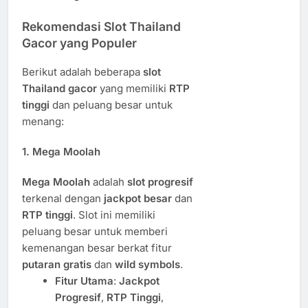
Rekomendasi Slot Thailand
Gacor yang Populer
Berikut adalah beberapa
slot
Thailand gacor
yang memiliki
RTP
tinggi
dan peluang besar untuk
menang:
1.
Mega Moolah
Mega Moolah
adalah
slot progresif
terkenal dengan
jackpot besar
dan
RTP tinggi
. Slot ini memiliki
peluang besar untuk memberi
kemenangan besar berkat fitur
putaran gratis
dan
wild symbols
.
Fitur Utama
:
Jackpot
Progresif
,
RTP Tinggi
,