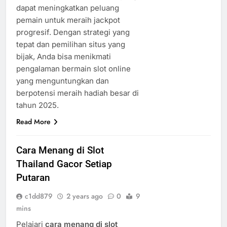
dapat meningkatkan peluang
pemain untuk meraih jackpot
progresif. Dengan strategi yang
tepat dan pemilihan situs yang
bijak, Anda bisa menikmati
pengalaman bermain slot online
yang menguntungkan dan
berpotensi meraih hadiah besar di
tahun 2025.
Read More
Cara Menang di Slot
Thailand Gacor Setiap
Putaran
c1dd879
2 years ago
0
9
mins
Pelajari
cara menang di slot