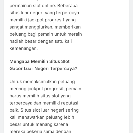
permainan slot online. Beberapa
situs luar negeri yang terpercaya
memiliki jackpot progresif yang
sangat menggiurkan, memberikan
peluang bagi pemain untuk meraih
hadiah besar dengan satu kali
kemenangan.
Mengapa Memilih Situs Slot
Gacor Luar Negeri Terpercaya?
Untuk memaksimalkan peluang
menang jackpot progresif, pemain
harus memilih situs slot yang
terpercaya dan memiliki reputasi
baik. Situs slot luar negeri sering
kali menawarkan peluang lebih
besar untuk menang karena
mereka bekerja sama dengan