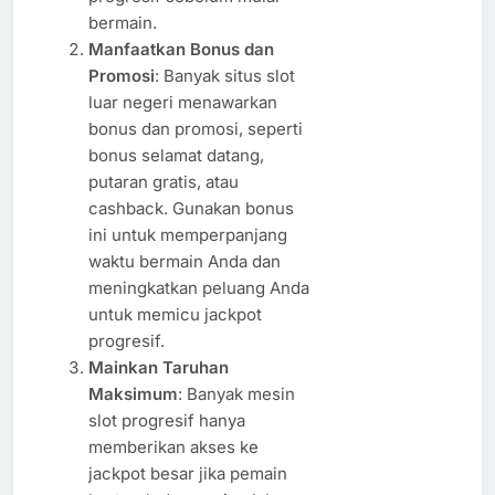
bermain.
Manfaatkan Bonus dan
Promosi
: Banyak situs slot
luar negeri menawarkan
bonus dan promosi, seperti
bonus selamat datang,
putaran gratis, atau
cashback. Gunakan bonus
ini untuk memperpanjang
waktu bermain Anda dan
meningkatkan peluang Anda
untuk memicu jackpot
progresif.
Mainkan Taruhan
Maksimum
: Banyak mesin
slot progresif hanya
memberikan akses ke
jackpot besar jika pemain