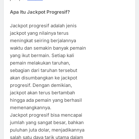
Apa Itu Jackpot Progresif?
Jackpot progresif adalah jenis
jackpot yang nilainya terus
meningkat seiring berjalannya
waktu dan semakin banyak pemain
yang ikut bermain. Setiap kali
pemain melakukan taruhan,
sebagian dari taruhan tersebut
akan disumbangkan ke jackpot
progresif. Dengan demikian,
jackpot akan terus bertambah
hingga ada pemain yang berhasil
memenangkannya.
Jackpot progresif bisa mencapai
jumlah yang sangat besar, bahkan
puluhan juta dolar, menjadikannya
salah satu daya tarik utama dalam