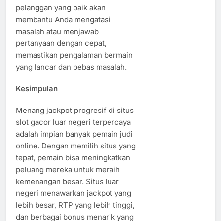
pelanggan yang baik akan
membantu Anda mengatasi
masalah atau menjawab
pertanyaan dengan cepat,
memastikan pengalaman bermain
yang lancar dan bebas masalah.
Kesimpulan
Menang jackpot progresif di situs
slot gacor luar negeri terpercaya
adalah impian banyak pemain judi
online. Dengan memilih situs yang
tepat, pemain bisa meningkatkan
peluang mereka untuk meraih
kemenangan besar. Situs luar
negeri menawarkan jackpot yang
lebih besar, RTP yang lebih tinggi,
dan berbagai bonus menarik yang