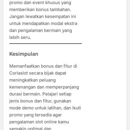
promo dan event khusus yang
memberikan bonus tambahan.
Jangan lewatkan kesempatan ini
untuk mendapatkan modal ekstra
dan pengalaman bermain yang
lebih seru.
Kesimpulan
Memanfaatkan bonus dan fitur di
Corlaslot secara bijak dapat
meningkatkan peluang
kemenangan dan memperpanjang
durasi bermain. Pelajari setiap
jenis bonus dan fitur, gunakan
mode demo untuk latihan, dan ikuti
promo yang tersedia agar
pengalaman slot online kamu
semakin optimal dan