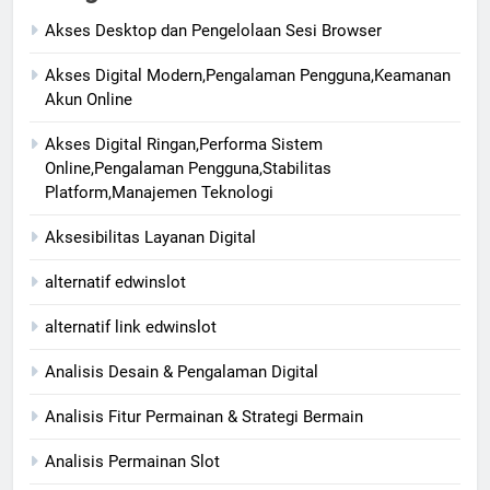
Akses Desktop dan Pengelolaan Sesi Browser
Akses Digital Modern,Pengalaman Pengguna,Keamanan
Akun Online
Akses Digital Ringan,Performa Sistem
Online,Pengalaman Pengguna,Stabilitas
Platform,Manajemen Teknologi
Aksesibilitas Layanan Digital
alternatif edwinslot
alternatif link edwinslot
Analisis Desain & Pengalaman Digital
Analisis Fitur Permainan & Strategi Bermain
Analisis Permainan Slot