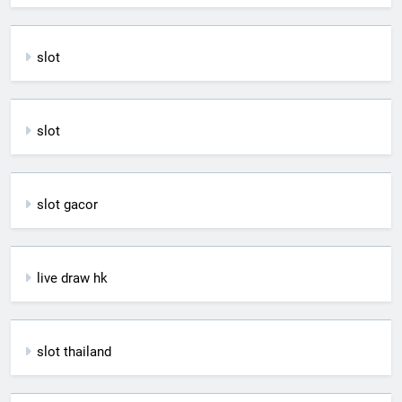
slot
slot
slot gacor
live draw hk
slot thailand