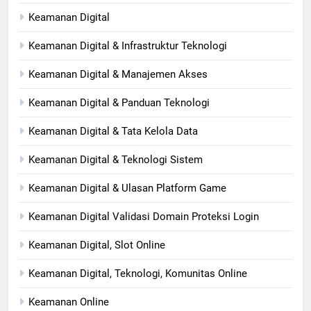
Keamanan Digital
Keamanan Digital & Infrastruktur Teknologi
Keamanan Digital & Manajemen Akses
Keamanan Digital & Panduan Teknologi
Keamanan Digital & Tata Kelola Data
Keamanan Digital & Teknologi Sistem
Keamanan Digital & Ulasan Platform Game
Keamanan Digital Validasi Domain Proteksi Login
Keamanan Digital, Slot Online
Keamanan Digital, Teknologi, Komunitas Online
Keamanan Online