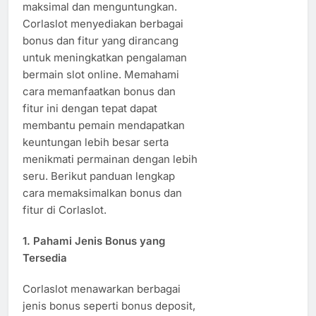
maksimal dan menguntungkan.
Corlaslot menyediakan berbagai
bonus dan fitur yang dirancang
untuk meningkatkan pengalaman
bermain slot online. Memahami
cara memanfaatkan bonus dan
fitur ini dengan tepat dapat
membantu pemain mendapatkan
keuntungan lebih besar serta
menikmati permainan dengan lebih
seru. Berikut panduan lengkap
cara memaksimalkan bonus dan
fitur di Corlaslot.
1. Pahami Jenis Bonus yang
Tersedia
Corlaslot menawarkan berbagai
jenis bonus seperti bonus deposit,