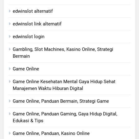
edwinslot alternatif
edwinslot link alternatif
edwinslot login
Gambling, Slot Machines, Kasino Online, Strategi
Bermain
Game Online
Game Online Kesehatan Mental Gaya Hidup Sehat
Manajemen Waktu Hiburan Digital
Game Online, Panduan Bermain, Strategi Game
Game Online, Panduan Gaming, Gaya Hidup Digital,
Edukasi & Tips
Game Online, Panduan, Kasino Online