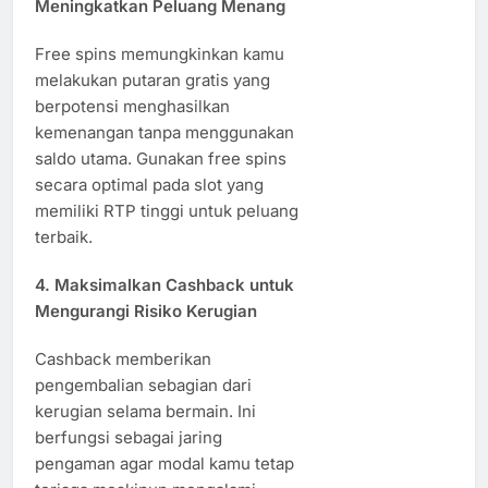
Meningkatkan Peluang Menang
Free spins memungkinkan kamu
melakukan putaran gratis yang
berpotensi menghasilkan
kemenangan tanpa menggunakan
saldo utama. Gunakan free spins
secara optimal pada slot yang
memiliki RTP tinggi untuk peluang
terbaik.
4. Maksimalkan Cashback untuk
Mengurangi Risiko Kerugian
Cashback memberikan
pengembalian sebagian dari
kerugian selama bermain. Ini
berfungsi sebagai jaring
pengaman agar modal kamu tetap