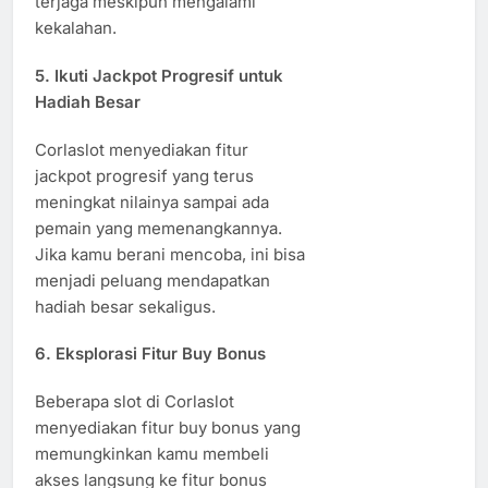
terjaga meskipun mengalami
kekalahan.
5. Ikuti Jackpot Progresif untuk
Hadiah Besar
Corlaslot menyediakan fitur
jackpot progresif yang terus
meningkat nilainya sampai ada
pemain yang memenangkannya.
Jika kamu berani mencoba, ini bisa
menjadi peluang mendapatkan
hadiah besar sekaligus.
6. Eksplorasi Fitur Buy Bonus
Beberapa slot di Corlaslot
menyediakan fitur buy bonus yang
memungkinkan kamu membeli
akses langsung ke fitur bonus