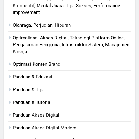
Kompetitif, Mental Juara, Tips Sukses, Performance
Improvement
Olahraga, Perjudian, Hiburan
Optimalisasi Akses Digital, Teknologi Platform Online,
Pengalaman Pengguna, Infrastruktur Sistem, Manajemen
Kinerja
Optimasi Konten Brand
Panduan & Edukasi
Panduan & Tips
Panduan & Tutorial
Panduan Akses Digital
Panduan Akses Digital Modern