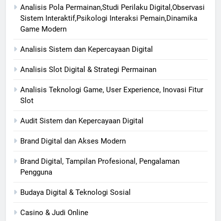
Analisis Pola Permainan,Studi Perilaku Digital,Observasi
Sistem Interaktif,Psikologi Interaksi Pemain,Dinamika
Game Modern
Analisis Sistem dan Kepercayaan Digital
Analisis Slot Digital & Strategi Permainan
Analisis Teknologi Game, User Experience, Inovasi Fitur
Slot
Audit Sistem dan Kepercayaan Digital
Brand Digital dan Akses Modern
Brand Digital, Tampilan Profesional, Pengalaman
Pengguna
Budaya Digital & Teknologi Sosial
Casino & Judi Online