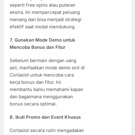
seperti free spins atau putaran
ekstra. Ini mempercepat peluang
menang dan bisa menjadi strategi
efektif saat modal mendukung.
7. Gunakan Mode Demo untuk
Mencoba Bonus dan Fitur
Sebelum bermain dengan uang
asli, manfaatkan mode demo slot di
Corlaslot untuk mencoba cara
kerja bonus dan fitur. Ini
membantu kamu memahami kapan
dan bagaimana menggunakan
bonus secara optimal.
8. Ikuti Promo dan Event Khusus
Corlaslot secara rutin mengadakan