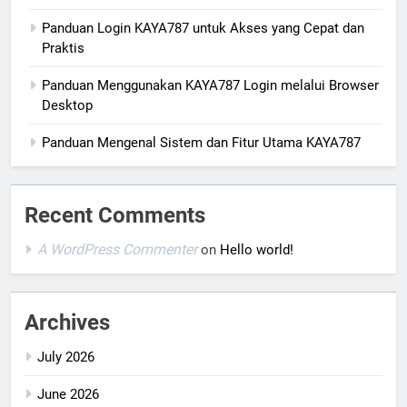
Panduan Login KAYA787 untuk Akses yang Cepat dan
Praktis
Panduan Menggunakan KAYA787 Login melalui Browser
Desktop
Panduan Mengenal Sistem dan Fitur Utama KAYA787
Recent Comments
A WordPress Commenter
on
Hello world!
Archives
July 2026
June 2026