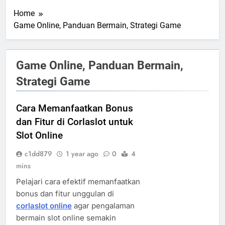
Home
Game Online, Panduan Bermain, Strategi Game
Game Online, Panduan Bermain,
Strategi Game
Cara Memanfaatkan Bonus
dan Fitur di Corlaslot untuk
Slot Online
c1dd879
1 year ago
0
4
mins
Pelajari cara efektif memanfaatkan
bonus dan fitur unggulan di
corlaslot online
agar pengalaman
bermain slot online semakin