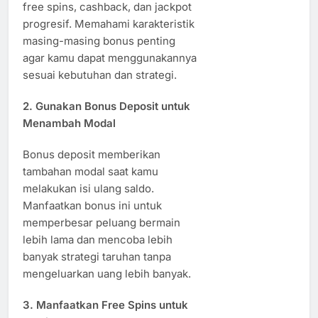
free spins, cashback, dan jackpot
progresif. Memahami karakteristik
masing-masing bonus penting
agar kamu dapat menggunakannya
sesuai kebutuhan dan strategi.
2. Gunakan Bonus Deposit untuk
Menambah Modal
Bonus deposit memberikan
tambahan modal saat kamu
melakukan isi ulang saldo.
Manfaatkan bonus ini untuk
memperbesar peluang bermain
lebih lama dan mencoba lebih
banyak strategi taruhan tanpa
mengeluarkan uang lebih banyak.
3. Manfaatkan Free Spins untuk