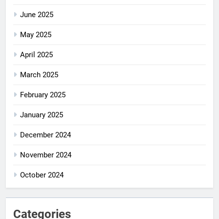
June 2025
May 2025
April 2025
March 2025
February 2025
January 2025
December 2024
November 2024
October 2024
Categories