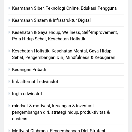
Keamanan Siber, Teknologi Online, Edukasi Pengguna
Keamanan Sistem & Infrastruktur Digital
Kesehatan & Gaya Hidup, Wellness, Self-Improvement,
Pola Hidup Sehat, Kesehatan Holistik
Kesehatan Holistik, Kesehatan Mental, Gaya Hidup
Sehat, Pengembangan Diri, Mindfulness & Kebugaran
Keuangan Pribadi
link alternatif edwinslot
login edwinslot
mindset & motivasi, keuangan & investasi,
pengembangan diri, strategi hidup, produktivitas &
efisiensi
Motivasi Olahraga, Pengembangan Diri, Strategi