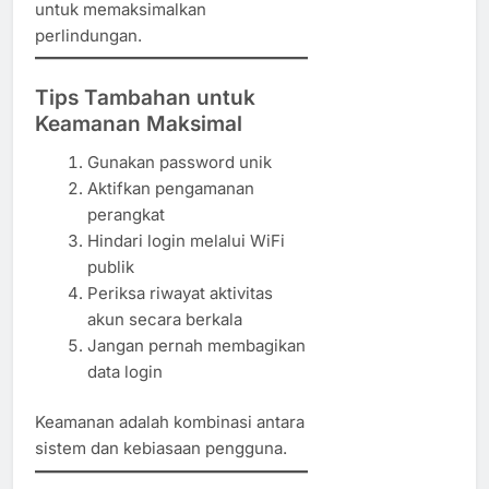
untuk memaksimalkan
perlindungan.
Tips Tambahan untuk
Keamanan Maksimal
Gunakan password unik
Aktifkan pengamanan
perangkat
Hindari login melalui WiFi
publik
Periksa riwayat aktivitas
akun secara berkala
Jangan pernah membagikan
data login
Keamanan adalah kombinasi antara
sistem dan kebiasaan pengguna.