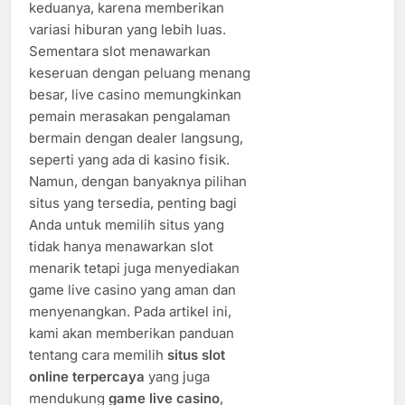
keduanya, karena memberikan
variasi hiburan yang lebih luas.
Sementara slot menawarkan
keseruan dengan peluang menang
besar, live casino memungkinkan
pemain merasakan pengalaman
bermain dengan dealer langsung,
seperti yang ada di kasino fisik.
Namun, dengan banyaknya pilihan
situs yang tersedia, penting bagi
Anda untuk memilih situs yang
tidak hanya menawarkan slot
menarik tetapi juga menyediakan
game live casino yang aman dan
menyenangkan. Pada artikel ini,
kami akan memberikan panduan
tentang cara memilih
situs slot
online terpercaya
yang juga
mendukung
game live casino
,