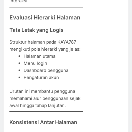
interaksi.
Evaluasi Hierarki Halaman
Tata Letak yang Logis
Struktur halaman pada KAYA787
mengikuti pola hierarki yang jelas:
Halaman utama
Menu login
Dashboard pengguna
Pengaturan akun
Urutan ini membantu pengguna
memahami alur penggunaan sejak
awal hingga tahap lanjutan.
Konsistensi Antar Halaman