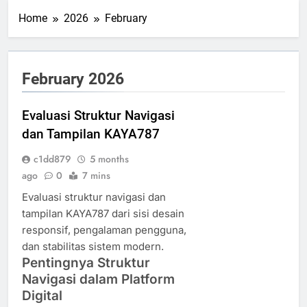
Home
2026
February
February 2026
Evaluasi Struktur Navigasi
dan Tampilan KAYA787
c1dd879
5 months
ago
0
7 mins
Evaluasi struktur navigasi dan
tampilan KAYA787 dari sisi desain
responsif, pengalaman pengguna,
dan stabilitas sistem modern.
Pentingnya Struktur
Navigasi dalam Platform
Digital