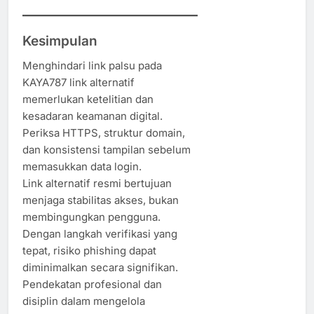
Kesimpulan
Menghindari link palsu pada
KAYA787 link alternatif
memerlukan ketelitian dan
kesadaran keamanan digital.
Periksa HTTPS, struktur domain,
dan konsistensi tampilan sebelum
memasukkan data login.
Link alternatif resmi bertujuan
menjaga stabilitas akses, bukan
membingungkan pengguna.
Dengan langkah verifikasi yang
tepat, risiko phishing dapat
diminimalkan secara signifikan.
Pendekatan profesional dan
disiplin dalam mengelola