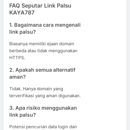
FAQ Seputar Link Palsu
KAYA787
1. Bagaimana cara mengenali
link palsu?
Biasanya memiliki ejaan domain
berbeda atau tidak menggunakan
HTTPS.
2. Apakah semua alternatif
aman?
Tidak. Hanya domain yang
terverifikasi yang aman digunakan.
3. Apa risiko menggunakan
link palsu?
Potensi pencurian data login dan