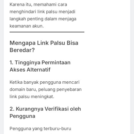
Karena itu, memahami cara
menghindari link palsu menjadi
langkah penting dalam menjaga
keamanan akun.
Mengapa Link Palsu Bisa
Beredar?
1. Tingginya Permintaan
Akses Alternatif
Ketika banyak pengguna mencari
domain baru, peluang penyebaran
link palsu meningkat.
2. Kurangnya Verifikasi oleh
Pengguna
Pengguna yang terburu-buru