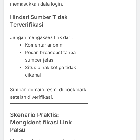
memasukkan data login.
Hindari Sumber Tidak
Terverifikasi
Jangan mengakses link dari:
Komentar anonim
Pesan broadcast tanpa
sumber jelas
Situs pihak ketiga tidak
dikenal
Simpan domain resmi di bookmark
setelah diverifikasi.
Skenario Praktis:
Mengidentifikasi Link
Palsu