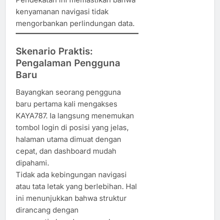
kenyamanan navigasi tidak
mengorbankan perlindungan data.
Skenario Praktis:
Pengalaman Pengguna
Baru
Bayangkan seorang pengguna
baru pertama kali mengakses
KAYA787. Ia langsung menemukan
tombol login di posisi yang jelas,
halaman utama dimuat dengan
cepat, dan dashboard mudah
dipahami.
Tidak ada kebingungan navigasi
atau tata letak yang berlebihan. Hal
ini menunjukkan bahwa struktur
dirancang dengan