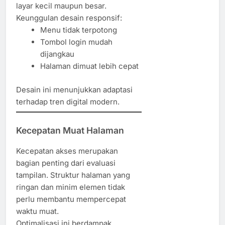
layar kecil maupun besar.
Keunggulan desain responsif:
Menu tidak terpotong
Tombol login mudah
dijangkau
Halaman dimuat lebih cepat
Desain ini menunjukkan adaptasi
terhadap tren digital modern.
Kecepatan Muat Halaman
Kecepatan akses merupakan
bagian penting dari evaluasi
tampilan. Struktur halaman yang
ringan dan minim elemen tidak
perlu membantu mempercepat
waktu muat.
Optimalisasi ini berdampak