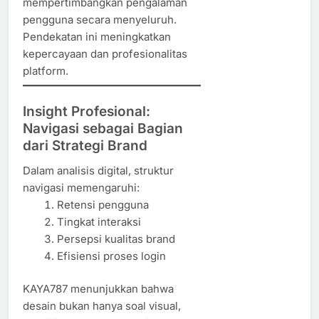
mempertimbangkan pengalaman
pengguna secara menyeluruh.
Pendekatan ini meningkatkan
kepercayaan dan profesionalitas
platform.
Insight Profesional:
Navigasi sebagai Bagian
dari Strategi Brand
Dalam analisis digital, struktur
navigasi memengaruhi:
Retensi pengguna
Tingkat interaksi
Persepsi kualitas brand
Efisiensi proses login
KAYA787 menunjukkan bahwa
desain bukan hanya soal visual,