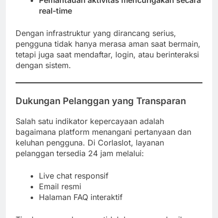
Pemantauan aktivitas mencurigakan secara
real-time
Dengan infrastruktur yang dirancang serius,
pengguna tidak hanya merasa aman saat bermain,
tetapi juga saat mendaftar, login, atau berinteraksi
dengan sistem.
Dukungan Pelanggan yang Transparan
Salah satu indikator kepercayaan adalah
bagaimana platform menangani pertanyaan dan
keluhan pengguna. Di Corlaslot, layanan
pelanggan tersedia 24 jam melalui:
Live chat responsif
Email resmi
Halaman FAQ interaktif