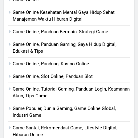
Game Online Kesehatan Mental Gaya Hidup Sehat
Manajemen Waktu Hiburan Digital
Game Online, Panduan Bermain, Strategi Game
Game Online, Panduan Gaming, Gaya Hidup Digital,
Edukasi & Tips
Game Online, Panduan, Kasino Online
Game Online, Slot Online, Panduan Slot
Game Online, Tutorial Gaming, Panduan Login, Keamanan
Akun, Tips Game
Game Populer, Dunia Gaming, Game Online Global,
Industri Game
Game Santai, Rekomendasi Game, Lifestyle Digital,
Hiburan Online