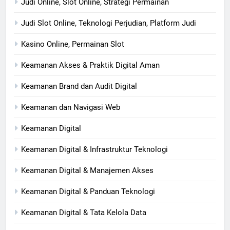
Judi Online, Slot Online, Strategi Permainan
Judi Slot Online, Teknologi Perjudian, Platform Judi
Kasino Online, Permainan Slot
Keamanan Akses & Praktik Digital Aman
Keamanan Brand dan Audit Digital
Keamanan dan Navigasi Web
Keamanan Digital
Keamanan Digital & Infrastruktur Teknologi
Keamanan Digital & Manajemen Akses
Keamanan Digital & Panduan Teknologi
Keamanan Digital & Tata Kelola Data