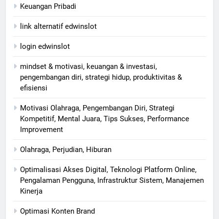
Keuangan Pribadi
link alternatif edwinslot
login edwinslot
mindset & motivasi, keuangan & investasi,
pengembangan diri, strategi hidup, produktivitas &
efisiensi
Motivasi Olahraga, Pengembangan Diri, Strategi
Kompetitif, Mental Juara, Tips Sukses, Performance
Improvement
Olahraga, Perjudian, Hiburan
Optimalisasi Akses Digital, Teknologi Platform Online,
Pengalaman Pengguna, Infrastruktur Sistem, Manajemen
Kinerja
Optimasi Konten Brand