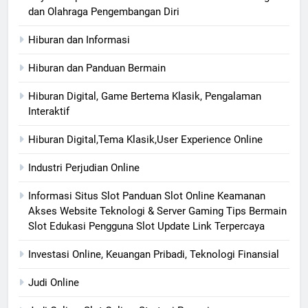
dan Olahraga Pengembangan Diri
Hiburan dan Informasi
Hiburan dan Panduan Bermain
Hiburan Digital, Game Bertema Klasik, Pengalaman
Interaktif
Hiburan Digital,Tema Klasik,User Experience Online
Industri Perjudian Online
Informasi Situs Slot Panduan Slot Online Keamanan
Akses Website Teknologi & Server Gaming Tips Bermain
Slot Edukasi Pengguna Slot Update Link Terpercaya
Investasi Online, Keuangan Pribadi, Teknologi Finansial
Judi Online