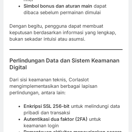
Simbol bonus dan aturan main
dapat
dibaca sebelum permainan dimulai
Dengan begitu, pengguna dapat membuat
keputusan berdasarkan informasi yang lengkap,
bukan sekadar intuisi atau asumsi.
Perlindungan Data dan Sistem Keamanan
Digital
Dari sisi keamanan teknis, Corlaslot
mengimplementasikan berbagai lapisan
perlindungan, antara lain:
Enkripsi SSL 256-bit
untuk melindungi data
pribadi dan transaksi
Autentikasi dua faktor (2FA)
untuk
keamanan login