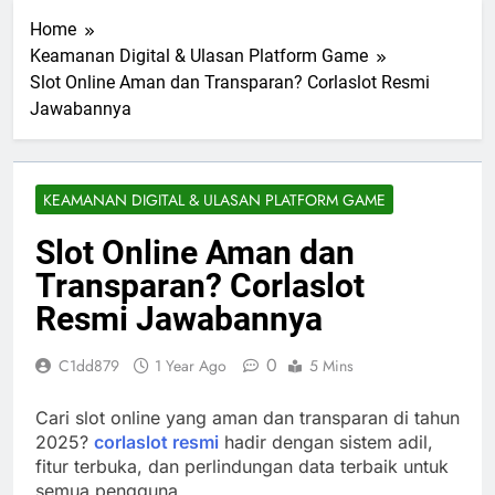
Home
Keamanan Digital & Ulasan Platform Game
Slot Online Aman dan Transparan? Corlaslot Resmi
Jawabannya
KEAMANAN DIGITAL & ULASAN PLATFORM GAME
Slot Online Aman dan
Transparan? Corlaslot
Resmi Jawabannya
0
C1dd879
1 Year Ago
5 Mins
Cari slot online yang aman dan transparan di tahun
2025?
corlaslot resmi
hadir dengan sistem adil,
fitur terbuka, dan perlindungan data terbaik untuk
semua pengguna.