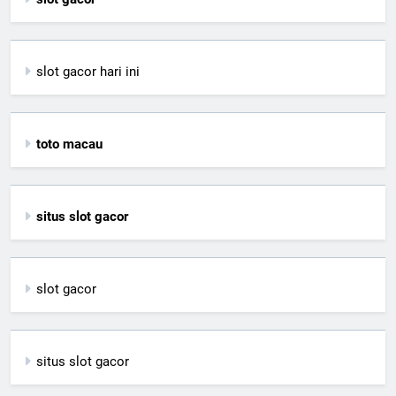
slot gacor hari ini
toto macau
situs slot gacor
slot gacor
situs slot gacor