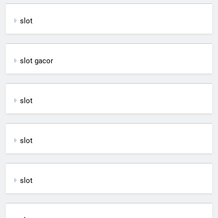
slot
slot gacor
slot
slot
slot