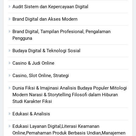
Audit Sistem dan Kepercayaan Digital
Brand Digital dan Akses Modern
Brand Digital, Tampilan Profesional, Pengalaman
Pengguna
Budaya Digital & Teknologi Sosial
Casino & Judi Online
Casino, Slot Online, Strategi
Dunia Fiksi & Imajinasi Analisis Budaya Populer Mitologi
Modern Narasi & Storytelling Filosofi dalam Hiburan
Studi Karakter Fiksi
Edukasi & Analisis
Edukasi Layanan Digital,Literasi Keamanan
Online,Pemahaman Produk Berbasis Undian,Manajemen