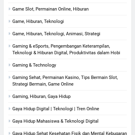
Game Slot, Permainan Online, Hiburan
Game, Hiburan, Teknologi
Game, Hiburan, Teknologi, Animasi, Strategi
Gaming & eSports, Pengembangan Keterampilan,
Teknologi & Hiburan Digital, Produktivitas dalam Hobi
Gaming & Technology
Gaming Sehat, Permainan Kasino, Tips Bermain Slot,
Strategi Bermain, Game Online
Gaming, Hiburan, Gaya Hidup
Gaya Hidup Digital | Teknologi | Tren Online
Gaya Hidup Mahasiswa & Teknologi Digital
Gaya Hidup Sehat Kesehatan Fisik dan Mental Kebugaran