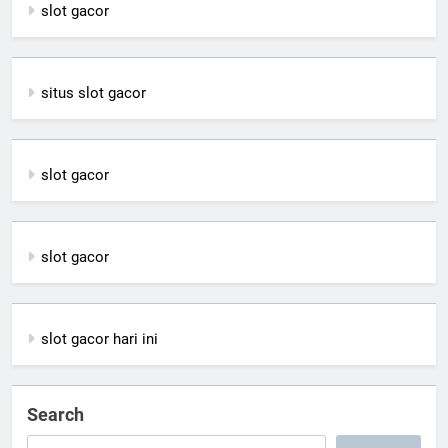
slot gacor
situs slot gacor
slot gacor
slot gacor
slot gacor hari ini
Search