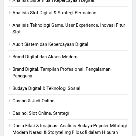
Analisis Sistem dan Kepercayaan Digital
Analisis Slot Digital & Strategi Permainan
Analisis Teknologi Game, User Experience, Inovasi Fitur
Slot
Audit Sistem dan Kepercayaan Digital
Brand Digital dan Akses Modern
Brand Digital, Tampilan Profesional, Pengalaman
Pengguna
Budaya Digital & Teknologi Sosial
Casino & Judi Online
Casino, Slot Online, Strategi
Dunia Fiksi & Imajinasi Analisis Budaya Populer Mitologi
Modern Narasi & Storytelling Filosofi dalam Hiburan