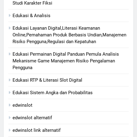
Studi Karakter Fiksi
Edukasi & Analisis
Edukasi Layanan Digital,Literasi Keamanan
Online,Pemahaman Produk Berbasis Undian,Manajemen
Risiko Pengguna,Regulasi dan Kepatuhan
Edukasi Permainan Digital Panduan Pemula Analisis
Mekanisme Game Manajemen Risiko Pengalaman
Pengguna
Edukasi RTP & Literasi Slot Digital
Edukasi Sistem Angka dan Probabilitas
edwinslot
edwinslot alternatif
edwinslot link alternatif