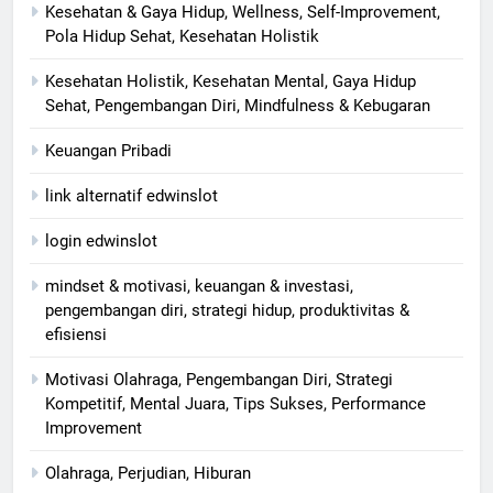
Kesehatan & Gaya Hidup, Wellness, Self-Improvement,
Pola Hidup Sehat, Kesehatan Holistik
Kesehatan Holistik, Kesehatan Mental, Gaya Hidup
Sehat, Pengembangan Diri, Mindfulness & Kebugaran
Keuangan Pribadi
link alternatif edwinslot
login edwinslot
mindset & motivasi, keuangan & investasi,
pengembangan diri, strategi hidup, produktivitas &
efisiensi
Motivasi Olahraga, Pengembangan Diri, Strategi
Kompetitif, Mental Juara, Tips Sukses, Performance
Improvement
Olahraga, Perjudian, Hiburan