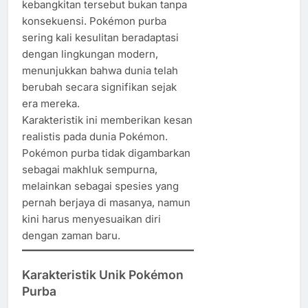
kebangkitan tersebut bukan tanpa
konsekuensi. Pokémon purba
sering kali kesulitan beradaptasi
dengan lingkungan modern,
menunjukkan bahwa dunia telah
berubah secara signifikan sejak
era mereka.
Karakteristik ini memberikan kesan
realistis pada dunia Pokémon.
Pokémon purba tidak digambarkan
sebagai makhluk sempurna,
melainkan sebagai spesies yang
pernah berjaya di masanya, namun
kini harus menyesuaikan diri
dengan zaman baru.
Karakteristik Unik Pokémon
Purba