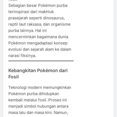
Sebagian besar Pokémon purba
terinspirasi dari makhluk
prasejarah seperti dinosaurus,
reptil laut raksasa, dan organisme
purba lainnya. Hal ini
mencerminkan bagaimana dunia
Pokémon mengadaptasi konsep
evolusi dan sejarah alam ke dalam
narasi fiksinya.
Kebangkitan Pokémon dari
Fosil
Teknologi modern memungkinkan
Pokémon purba dihidupkan
kembali melalui fosil. Proses ini
menjadi simbol hubungan antara
masa lalu dan masa kini. Namun,