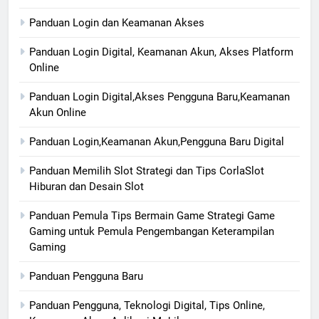
Panduan Login dan Keamanan Akses
Panduan Login Digital, Keamanan Akun, Akses Platform
Online
Panduan Login Digital,Akses Pengguna Baru,Keamanan
Akun Online
Panduan Login,Keamanan Akun,Pengguna Baru Digital
Panduan Memilih Slot Strategi dan Tips CorlaSlot
Hiburan dan Desain Slot
Panduan Pemula Tips Bermain Game Strategi Game
Gaming untuk Pemula Pengembangan Keterampilan
Gaming
Panduan Pengguna Baru
Panduan Pengguna, Teknologi Digital, Tips Online,