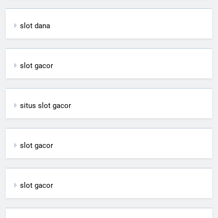
slot dana
slot gacor
situs slot gacor
slot gacor
slot gacor