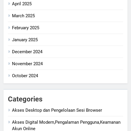
April 2025
March 2025
February 2025
January 2025
December 2024
November 2024
October 2024
Categories
Akses Desktop dan Pengelolaan Sesi Browser
Akses Digital Modern,Pengalaman Pengguna,Keamanan
Akun Online