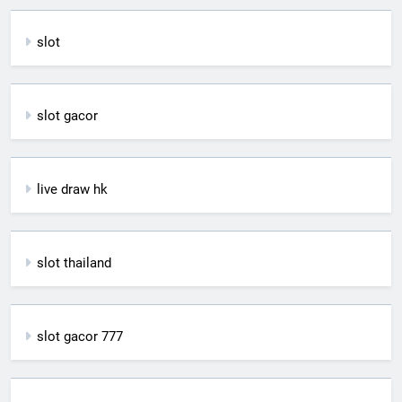
slot
slot gacor
live draw hk
slot thailand
slot gacor 777