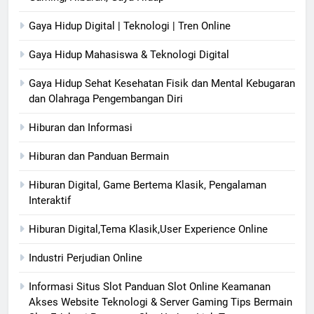
Gaya Hidup Digital | Teknologi | Tren Online
Gaya Hidup Mahasiswa & Teknologi Digital
Gaya Hidup Sehat Kesehatan Fisik dan Mental Kebugaran
dan Olahraga Pengembangan Diri
Hiburan dan Informasi
Hiburan dan Panduan Bermain
Hiburan Digital, Game Bertema Klasik, Pengalaman
Interaktif
Hiburan Digital,Tema Klasik,User Experience Online
Industri Perjudian Online
Informasi Situs Slot Panduan Slot Online Keamanan
Akses Website Teknologi & Server Gaming Tips Bermain