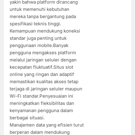
yakin bahwa platform dirancang
untuk memenuhi kebutuhan
mereka tanpa bergantung pada
spesifikasi teknis tinggi.
Kemampuan mendukung koneksi
standar juga penting untuk
penggunaan mobile.Banyak
pengguna mengakses platform
melalui jaringan seluler dengan
kecepatan fluktuatif.Situs slot
online yang ringan dan adaptif
memastikan kualitas akses tetap
terjaga di jaringan seluler maupun
Wi-Fi standar.Penyesuaian ini
meningkatkan fleksibilitas dan
kenyamanan pengguna dalam
berbagai situasi.
Manajemen data yang efisien turut
berperan dalam mendukung