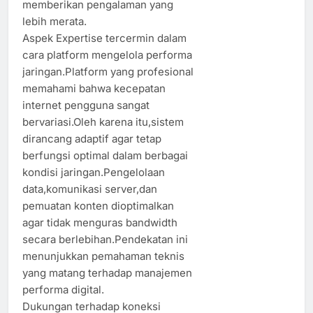
memberikan pengalaman yang
lebih merata.
Aspek Expertise tercermin dalam
cara platform mengelola performa
jaringan.Platform yang profesional
memahami bahwa kecepatan
internet pengguna sangat
bervariasi.Oleh karena itu,sistem
dirancang adaptif agar tetap
berfungsi optimal dalam berbagai
kondisi jaringan.Pengelolaan
data,komunikasi server,dan
pemuatan konten dioptimalkan
agar tidak menguras bandwidth
secara berlebihan.Pendekatan ini
menunjukkan pemahaman teknis
yang matang terhadap manajemen
performa digital.
Dukungan terhadap koneksi