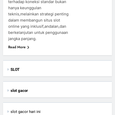
terhadap koneksi standar bukan
hanya keunggulan
teknis,melainkan strategi penting
dalam membangun situs slot
online yang inklusif,andalan,dan
berkelanjutan untuk penggunaan
jangka panjang.
Read More
SLOT
slot gacor
slot gacor hari ini