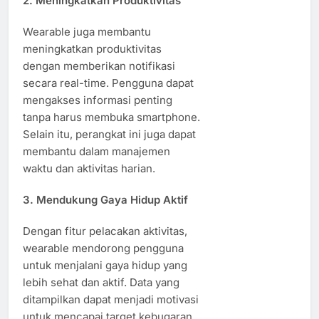
2. Meningkatkan Produktivitas
Wearable juga membantu
meningkatkan produktivitas
dengan memberikan notifikasi
secara real-time. Pengguna dapat
mengakses informasi penting
tanpa harus membuka smartphone.
Selain itu, perangkat ini juga dapat
membantu dalam manajemen
waktu dan aktivitas harian.
3. Mendukung Gaya Hidup Aktif
Dengan fitur pelacakan aktivitas,
wearable mendorong pengguna
untuk menjalani gaya hidup yang
lebih sehat dan aktif. Data yang
ditampilkan dapat menjadi motivasi
untuk mencapai target kebugaran.