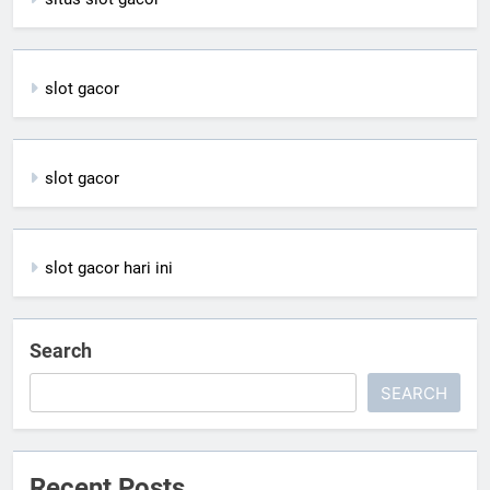
slot gacor
slot gacor
slot gacor hari ini
Search
SEARCH
Recent Posts