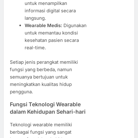
untuk menampilkan
informasi digital secara
langsung.
Wearable Medis:
Digunakan
untuk memantau kondisi
kesehatan pasien secara
real-time.
Setiap jenis perangkat memiliki
fungsi yang berbeda, namun
semuanya bertujuan untuk
meningkatkan kualitas hidup
pengguna.
Fungsi Teknologi Wearable
dalam Kehidupan Sehari-hari
Teknologi wearable memiliki
berbagai fungsi yang sangat