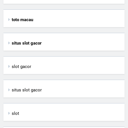
toto macau
situs slot gacor
slot gacor
situs slot gacor
slot