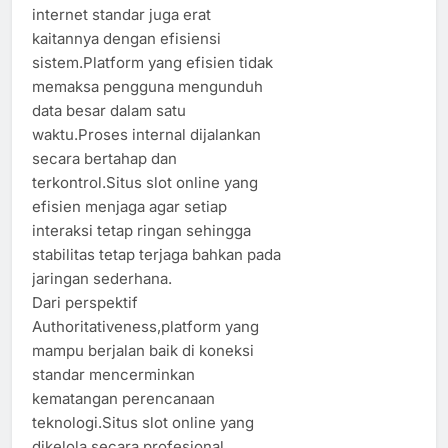
internet standar juga erat
kaitannya dengan efisiensi
sistem.Platform yang efisien tidak
memaksa pengguna mengunduh
data besar dalam satu
waktu.Proses internal dijalankan
secara bertahap dan
terkontrol.Situs slot online yang
efisien menjaga agar setiap
interaksi tetap ringan sehingga
stabilitas tetap terjaga bahkan pada
jaringan sederhana.
Dari perspektif
Authoritativeness,platform yang
mampu berjalan baik di koneksi
standar mencerminkan
kematangan perencanaan
teknologi.Situs slot online yang
dikelola secara profesional