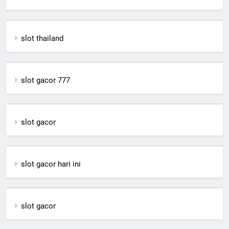
slot thailand
slot gacor 777
slot gacor
slot gacor hari ini
slot gacor