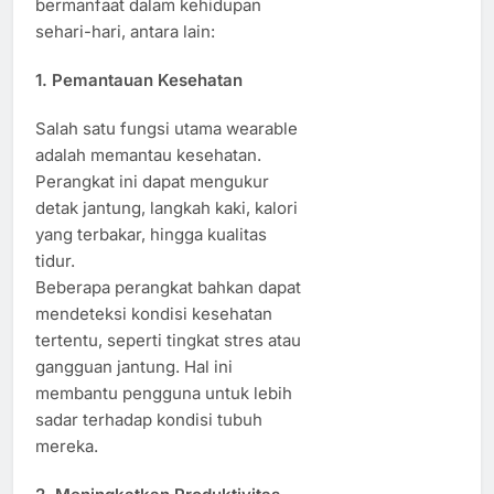
bermanfaat dalam kehidupan
sehari-hari, antara lain:
1. Pemantauan Kesehatan
Salah satu fungsi utama wearable
adalah memantau kesehatan.
Perangkat ini dapat mengukur
detak jantung, langkah kaki, kalori
yang terbakar, hingga kualitas
tidur.
Beberapa perangkat bahkan dapat
mendeteksi kondisi kesehatan
tertentu, seperti tingkat stres atau
gangguan jantung. Hal ini
membantu pengguna untuk lebih
sadar terhadap kondisi tubuh
mereka.