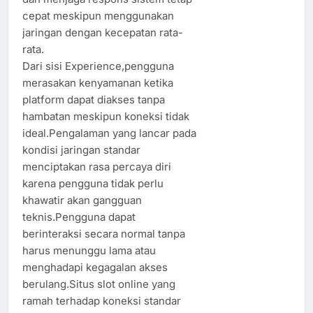
cepat meskipun menggunakan
jaringan dengan kecepatan rata-
rata.
Dari sisi Experience,pengguna
merasakan kenyamanan ketika
platform dapat diakses tanpa
hambatan meskipun koneksi tidak
ideal.Pengalaman yang lancar pada
kondisi jaringan standar
menciptakan rasa percaya diri
karena pengguna tidak perlu
khawatir akan gangguan
teknis.Pengguna dapat
berinteraksi secara normal tanpa
harus menunggu lama atau
menghadapi kegagalan akses
berulang.Situs slot online yang
ramah terhadap koneksi standar