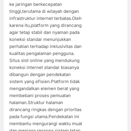
ke jaringan berkecepatan
tinggi,terutama di wilayah dengan
infrastruktur internet terbatas.Oleh
karena itu,platform yang dirancang
agar tetap stabil dan nyaman pada
koneksi standar menunjukkan
perhatian terhadap inklusivitas dan
kualitas pengalaman pengguna.
Situs slot online yang mendukung
koneksi internet standar biasanya
dibangun dengan pendekatan
sistem yang efisien.Platform tidak
mengandalkan elemen berat yang
membebani proses pemuatan
halaman.Struktur halaman
dirancang ringkas dengan prioritas
pada fungsi utama.Pendekatan ini
membantu mengurangi waktu muat
dan menjaga respons sistem tetap