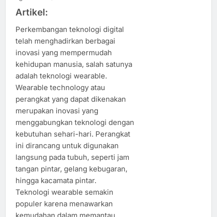
Artikel:
Perkembangan teknologi digital
telah menghadirkan berbagai
inovasi yang mempermudah
kehidupan manusia, salah satunya
adalah teknologi wearable.
Wearable technology atau
perangkat yang dapat dikenakan
merupakan inovasi yang
menggabungkan teknologi dengan
kebutuhan sehari-hari. Perangkat
ini dirancang untuk digunakan
langsung pada tubuh, seperti jam
tangan pintar, gelang kebugaran,
hingga kacamata pintar.
Teknologi wearable semakin
populer karena menawarkan
kemudahan dalam memantau