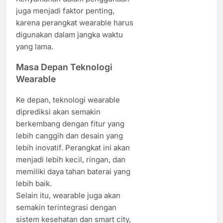
juga menjadi faktor penting,
karena perangkat wearable harus
digunakan dalam jangka waktu
yang lama.
Masa Depan Teknologi
Wearable
Ke depan, teknologi wearable
diprediksi akan semakin
berkembang dengan fitur yang
lebih canggih dan desain yang
lebih inovatif. Perangkat ini akan
menjadi lebih kecil, ringan, dan
memiliki daya tahan baterai yang
lebih baik.
Selain itu, wearable juga akan
semakin terintegrasi dengan
sistem kesehatan dan smart city,