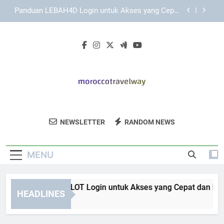
Skip
Panduan Login KAYA787 untuk Akses yang Cepat
to
dan Praktis
content
Panduan Menggunakan KAYA787 Login melalui
Browser Desktop
Panduan EDWINSLOT Login untuk Akses yang
Cepat dan Praktis
Panduan LEBAH4D Login untuk Akses yang Cepat
dan Praktis
Panduan Login KAYA787 untuk Akses yang Cepat
dan Praktis
Morocco Travel
Jelajahi Keindahan Maroko Dengan
Panduan Menggunakan KAYA787 Login melalui
NEWSLETTER
RANDOM NEWS
Way
Browser Desktop
Panduan Lengkap Dari Morocco Travel Way.
Untuk Pengalaman Wisata Yang Tak
MENU
Terlupakan.
anduan EDWINSLOT Login untuk Akses yang Cepat dan Prakti
HEADLINES
 Weeks Ago