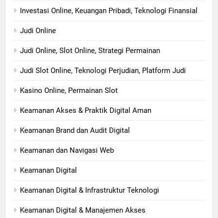
Investasi Online, Keuangan Pribadi, Teknologi Finansial
Judi Online
Judi Online, Slot Online, Strategi Permainan
Judi Slot Online, Teknologi Perjudian, Platform Judi
Kasino Online, Permainan Slot
Keamanan Akses & Praktik Digital Aman
Keamanan Brand dan Audit Digital
Keamanan dan Navigasi Web
Keamanan Digital
Keamanan Digital & Infrastruktur Teknologi
Keamanan Digital & Manajemen Akses