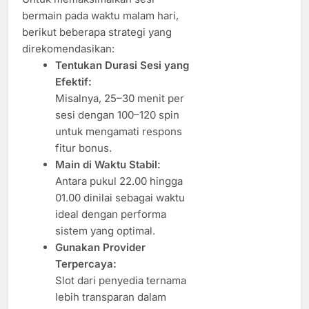
bermain pada waktu malam hari,
berikut beberapa strategi yang
direkomendasikan:
Tentukan Durasi Sesi yang
Efektif:
Misalnya, 25–30 menit per
sesi dengan 100–120 spin
untuk mengamati respons
fitur bonus.
Main di Waktu Stabil:
Antara pukul 22.00 hingga
01.00 dinilai sebagai waktu
ideal dengan performa
sistem yang optimal.
Gunakan Provider
Terpercaya:
Slot dari penyedia ternama
lebih transparan dalam