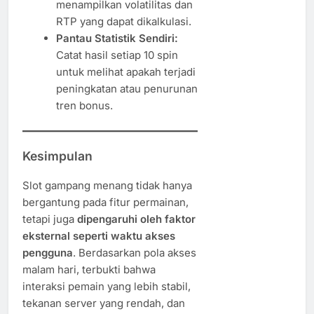
menampilkan volatilitas dan
RTP yang dapat dikalkulasi.
Pantau Statistik Sendiri:
Catat hasil setiap 10 spin
untuk melihat apakah terjadi
peningkatan atau penurunan
tren bonus.
Kesimpulan
Slot gampang menang tidak hanya
bergantung pada fitur permainan,
tetapi juga
dipengaruhi oleh faktor
eksternal seperti waktu akses
pengguna
. Berdasarkan pola akses
malam hari, terbukti bahwa
interaksi pemain yang lebih stabil,
tekanan server yang rendah, dan