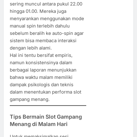
sering muncul antara pukul 22.00
hingga 01.00. Mereka juga
menyarankan menggunakan mode
manual spin terlebih dahulu
sebelum beralih ke auto-spin agar
sistem bisa membaca interaksi
dengan lebih alami.
Hal ini tentu bersifat empiris,
namun konsistensinya dalam
berbagai laporan menunjukkan
bahwa waktu malam memiliki
dampak psikologis dan teknis
dalam menentukan performa slot
gampang menang.
Tips Bermain Slot Gampang
Menang di Malam Hari
Untuk memaksimalkan sesi