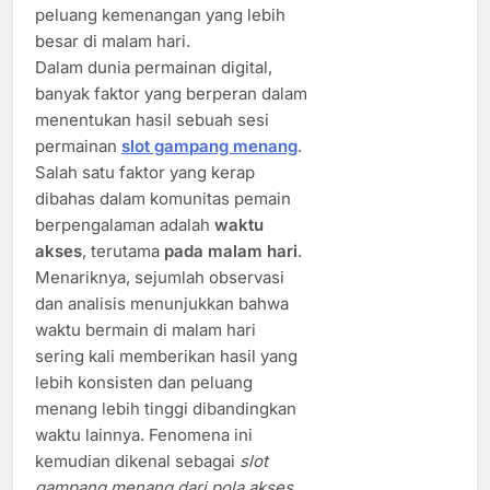
peluang kemenangan yang lebih
besar di malam hari.
Dalam dunia permainan digital,
banyak faktor yang berperan dalam
menentukan hasil sebuah sesi
permainan
slot gampang menang
.
Salah satu faktor yang kerap
dibahas dalam komunitas pemain
berpengalaman adalah
waktu
akses
, terutama
pada malam hari
.
Menariknya, sejumlah observasi
dan analisis menunjukkan bahwa
waktu bermain di malam hari
sering kali memberikan hasil yang
lebih konsisten dan peluang
menang lebih tinggi dibandingkan
waktu lainnya. Fenomena ini
kemudian dikenal sebagai
slot
gampang menang dari pola akses