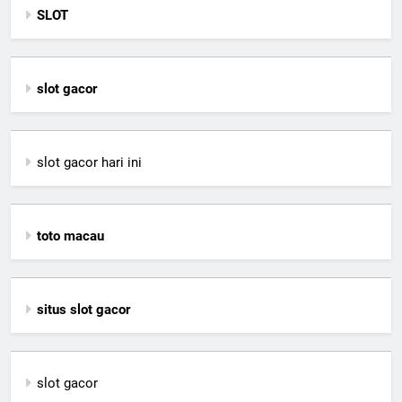
SLOT
slot gacor
slot gacor hari ini
toto macau
situs slot gacor
slot gacor