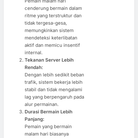
Pemain malam hari
cenderung bermain dalam
ritme yang terstruktur dan
tidak tergesa-gesa,
memungkinkan sistem
mendeteksi keterlibatan
aktif dan memicu insentif
internal.
Tekanan Server Lebih
Rendah:
Dengan lebih sedikit beban
trafik, sistem bekerja lebih
stabil dan tidak mengalami
lag yang berpengaruh pada
alur permainan.
Durasi Bermain Lebih
Panjang:
Pemain yang bermain
malam hari biasanya