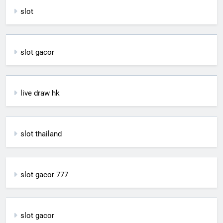
slot
slot gacor
live draw hk
slot thailand
slot gacor 777
slot gacor