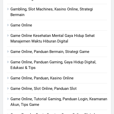
Gambling, Slot Machines, Kasino Online, Strategi
Bermain
Game Online
Game Online Kesehatan Mental Gaya Hidup Sehat
Manajemen Waktu Hiburan Digital
Game Online, Panduan Bermain, Strategi Game
Game Online, Panduan Gaming, Gaya Hidup Digital,
Edukasi & Tips
Game Online, Panduan, Kasino Online
Game Online, Slot Online, Panduan Slot
Game Online, Tutorial Gaming, Panduan Login, Keamanan
Akun, Tips Game