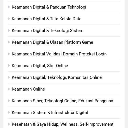
Keamanan Digital & Panduan Teknologi
Keamanan Digital & Tata Kelola Data
Keamanan Digital & Teknologi Sistem
Keamanan Digital & Ulasan Platform Game
Keamanan Digital Validasi Domain Proteksi Login
Keamanan Digital, Slot Online
Keamanan Digital, Teknologi, Komunitas Online
Keamanan Online
Keamanan Siber, Teknologi Online, Edukasi Pengguna
Keamanan Sistem & Infrastruktur Digital
Kesehatan & Gaya Hidup, Wellness, Self-Improvement,