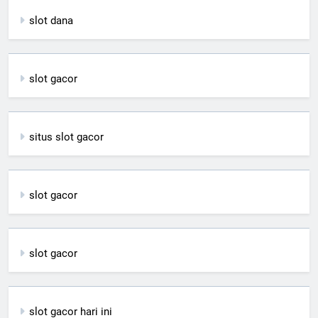
slot dana
slot gacor
situs slot gacor
slot gacor
slot gacor
slot gacor hari ini