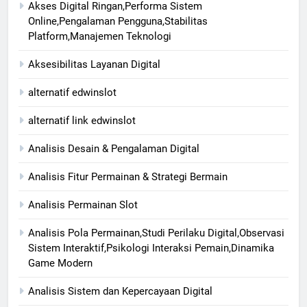
Akses Digital Ringan,Performa Sistem
Online,Pengalaman Pengguna,Stabilitas
Platform,Manajemen Teknologi
Aksesibilitas Layanan Digital
alternatif edwinslot
alternatif link edwinslot
Analisis Desain & Pengalaman Digital
Analisis Fitur Permainan & Strategi Bermain
Analisis Permainan Slot
Analisis Pola Permainan,Studi Perilaku Digital,Observasi
Sistem Interaktif,Psikologi Interaksi Pemain,Dinamika
Game Modern
Analisis Sistem dan Kepercayaan Digital