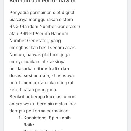
Bermain dan Performa Slot
Penyedia permainan slot digital
biasanya menggunakan sistem
RNG (Random Number Generator)
atau PRNG (Pseudo Random
Number Generator) yang
menghasilkan hasil secara acak.
Namun, banyak platform juga
menyesuaikan interaksinya
berdasarkan
ritme trafik dan
durasi sesi pemain
, khususnya
untuk mempertahankan tingkat
keterlibatan pengguna.
Berikut beberapa korelasi umum
antara waktu bermain malam hari
dengan performa permainan:
Konsistensi Spin Lebih
Baik: