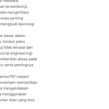
nti-malware
man tersembunyi,
coba menginfeksi
rkala penting
mengikuti teknologi
an besar dalam
, tombol palsu
g tidak berasal dari
ocial engineering)
emberikan akses pada
is sama pentingnya
kemon787 melalui
i.Bookmark memastikan
npa mengandalkan
ika menggunakan
utan iklan yang bisa