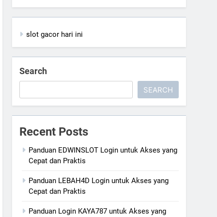
slot gacor hari ini
Search
SEARCH
Recent Posts
Panduan EDWINSLOT Login untuk Akses yang
Cepat dan Praktis
Panduan LEBAH4D Login untuk Akses yang
Cepat dan Praktis
Panduan Login KAYA787 untuk Akses yang