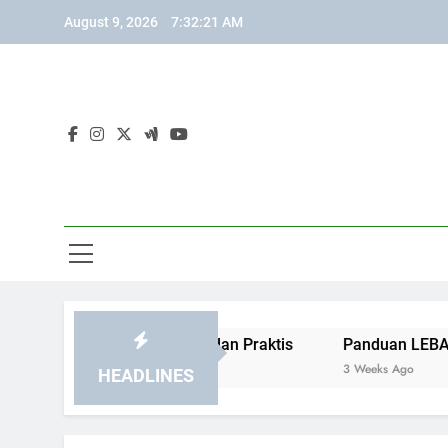
Skip
August 9, 2026
7:32:22 AM
to
content
Mor
Jelajahi 
ses yang Cepat dan Praktis
Panduan LEBAH4D Login un
3 Weeks Ago
HEADLINES