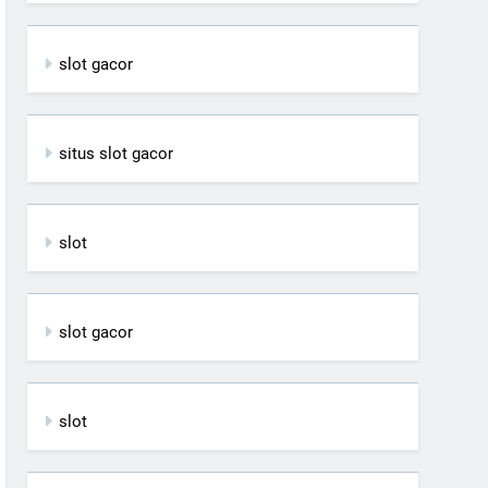
slot gacor
situs slot gacor
slot
slot gacor
slot