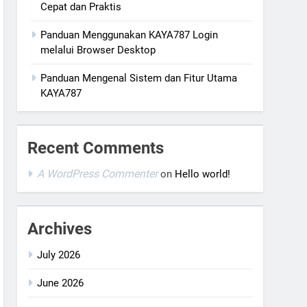
Cepat dan Praktis
Panduan Menggunakan KAYA787 Login
melalui Browser Desktop
Panduan Mengenal Sistem dan Fitur Utama
KAYA787
Recent Comments
A WordPress Commenter
on
Hello world!
Archives
July 2026
June 2026