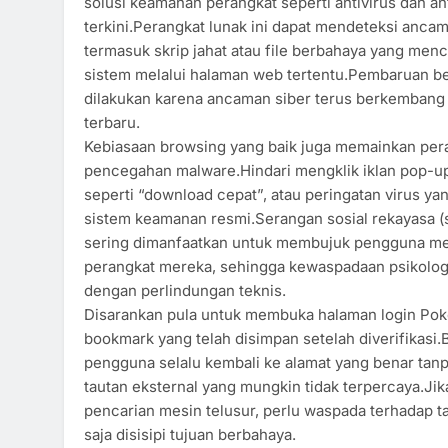
solusi keamanan perangkat seperti antivirus dan a
terkini.Perangkat lunak ini dapat mendeteksi anca
termasuk skrip jahat atau file berbahaya yang men
sistem melalui halaman web tertentu.Pembaruan be
dilakukan karena ancaman siber terus berkembang 
terbaru.
Kebiasaan browsing yang baik juga memainkan per
pencegahan malware.Hindari mengklik iklan pop-up
seperti “download cepat”, atau peringatan virus yan
sistem keamanan resmi.Serangan sosial rekayasa (s
sering dimanfaatkan untuk membujuk pengguna m
perangkat mereka, sehingga kewaspadaan psikolog
dengan perlindungan teknis.
Disarankan pula untuk membuka halaman login Po
bookmark yang telah disimpan setelah diverifikas
pengguna selalu kembali ke alamat yang benar ta
tautan eksternal yang mungkin tidak terpercaya.J
pencarian mesin telusur, perlu waspada terhadap ta
saja disisipi tujuan berbahaya.