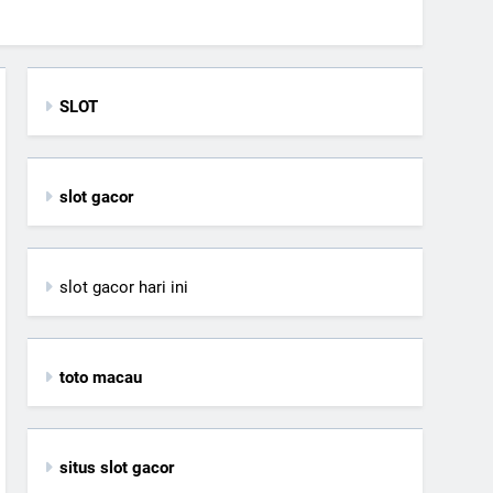
SLOT
slot gacor
slot gacor hari ini
toto macau
situs slot gacor