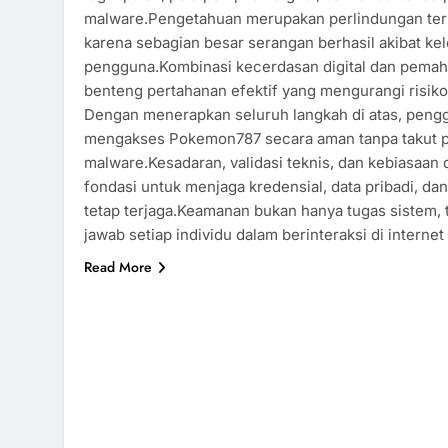
malware.Pengetahuan merupakan perlindungan terba
karena sebagian besar serangan berhasil akibat ke
pengguna.Kombinasi kecerdasan digital dan pema
benteng pertahanan efektif yang mengurangi risik
Dengan menerapkan seluruh langkah di atas, peng
mengakses Pokemon787 secara aman tanpa takut pe
malware.Kesadaran, validasi teknis, dan kebiasaan d
fondasi untuk menjaga kredensial, data pribadi, da
tetap terjaga.Keamanan bukan hanya tugas sistem, 
jawab setiap individu dalam berinteraksi di interne
Read More