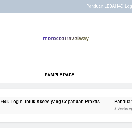
Panduan LEBAH4D Login
Panduan Login KAYA78
Panduan Menggunakan KAY
Panduan EDWINSLOT Login
occo Travel Way
Panduan LEBAH4D Login
Keindahan Maroko Dengan Panduan Lengkap Dari Morocco Trave
Panduan Login KAYA78
SAMPLE PAGE
Panduan Menggunakan KAY
tuk Akses yang Cepat dan Praktis
Panduan Login KAYA
3 Weeks Ago