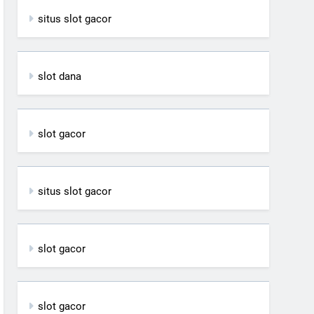
situs slot gacor
slot dana
slot gacor
situs slot gacor
slot gacor
slot gacor