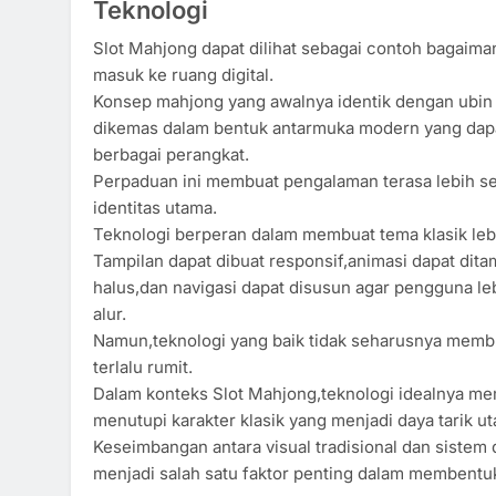
Teknologi
Slot Mahjong dapat dilihat sebagai contoh bagaimana
masuk ke ruang digital.
Konsep mahjong yang awalnya identik dengan ubin
dikemas dalam bentuk antarmuka modern yang dapa
berbagai perangkat.
Perpaduan ini membuat pengalaman terasa lebih se
identitas utama.
Teknologi berperan dalam membuat tema klasik lebi
Tampilan dapat dibuat responsif,animasi dapat dit
halus,dan navigasi dapat disusun agar pengguna 
alur.
Namun,teknologi yang baik tidak seharusnya memb
terlalu rumit.
Dalam konteks Slot Mahjong,teknologi idealnya m
menutupi karakter klasik yang menjadi daya tarik u
Keseimbangan antara visual tradisional dan sistem 
menjadi salah satu faktor penting dalam membent