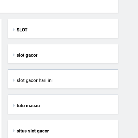
SLOT
slot gacor
slot gacor hari ini
toto macau
situs slot gacor