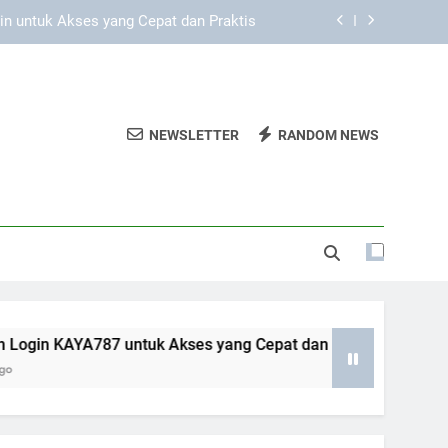
 untuk Akses yang Cepat dan Praktis
7 untuk Akses yang Cepat dan Praktis
A787 Login melalui Browser Desktop
NEWSLETTER
RANDOM NEWS
 untuk Akses yang Cepat dan Praktis
 untuk Akses yang Cepat dan Praktis
l Way. Untuk Pengalaman Wisata Yang Tak Terlupakan.
7 untuk Akses yang Cepat dan Praktis
A787 Login melalui Browser Desktop
AYA787 untuk Akses yang Cepat dan Praktis
Panduan M
3 Weeks Ago