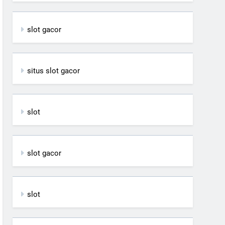
slot gacor
situs slot gacor
slot
slot gacor
slot