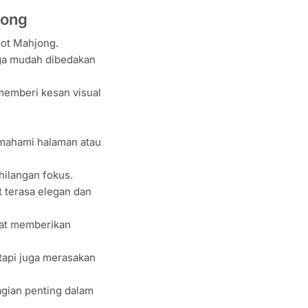
jong
lot Mahjong.
ga mudah dibedakan
 memberi kesan visual
mahami halaman atau
hilangan fokus.
t terasa elegan dan
pat memberikan
tapi juga merasakan
agian penting dalam