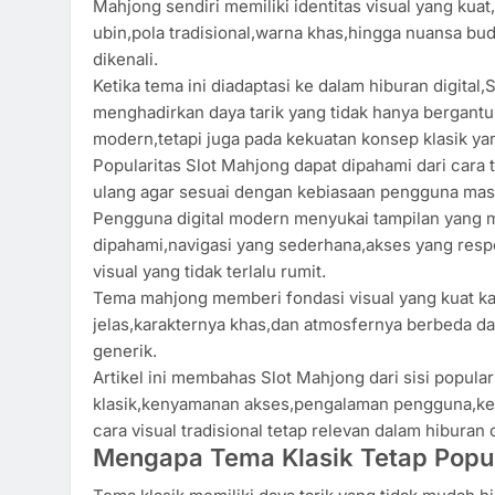
Mahjong sendiri memiliki identitas visual yang kuat
ubin,pola tradisional,warna khas,hingga nuansa b
dikenali.
Ketika tema ini diadaptasi ke dalam hiburan digital
menghadirkan daya tarik yang tidak hanya bergant
modern,tetapi juga pada kekuatan konsep klasik yang
Popularitas Slot Mahjong dapat dipahami dari cara
ulang agar sesuai dengan kebiasaan pengguna masa
Pengguna digital modern menyukai tampilan yang
dipahami,navigasi yang sederhana,akses yang res
visual yang tidak terlalu rumit.
Tema mahjong memberi fondasi visual yang kuat k
jelas,karakternya khas,dan atmosfernya berbeda dar
generik.
Artikel ini membahas Slot Mahjong dari sisi popular
klasik,kenyamanan akses,pengalaman pengguna,ke
cara visual tradisional tetap relevan dalam hiburan
Mengapa Tema Klasik Tetap Popu