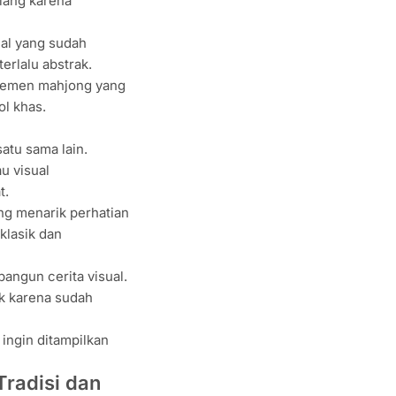
ilang karena
al yang sudah
erlalu abstrak.
elemen mahjong yang
ol khas.
satu sama lain.
u visual
t.
ing menarik perhatian
klasik dan
angun cerita visual.
k karena sudah
ngin ditampilkan
Tradisi dan