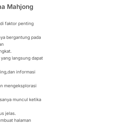
ma Mahjong
i faktor penting
nya bergantung pada
an
ngkat.
yang langsung dapat
ng,dan informasi
an mengeksplorasi
asanya muncul ketika
s jelas.
membuat halaman