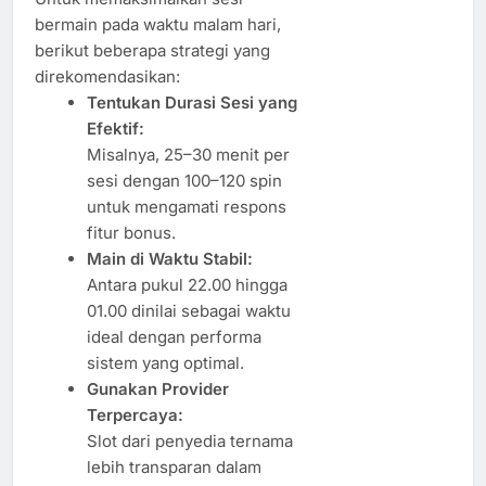
bermain pada waktu malam hari,
berikut beberapa strategi yang
direkomendasikan:
Tentukan Durasi Sesi yang
Efektif:
Misalnya, 25–30 menit per
sesi dengan 100–120 spin
untuk mengamati respons
fitur bonus.
Main di Waktu Stabil:
Antara pukul 22.00 hingga
01.00 dinilai sebagai waktu
ideal dengan performa
sistem yang optimal.
Gunakan Provider
Terpercaya:
Slot dari penyedia ternama
lebih transparan dalam