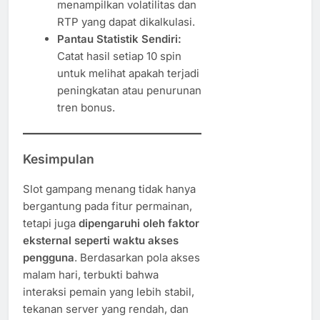
menampilkan volatilitas dan
RTP yang dapat dikalkulasi.
Pantau Statistik Sendiri:
Catat hasil setiap 10 spin
untuk melihat apakah terjadi
peningkatan atau penurunan
tren bonus.
Kesimpulan
Slot gampang menang tidak hanya
bergantung pada fitur permainan,
tetapi juga
dipengaruhi oleh faktor
eksternal seperti waktu akses
pengguna
. Berdasarkan pola akses
malam hari, terbukti bahwa
interaksi pemain yang lebih stabil,
tekanan server yang rendah, dan