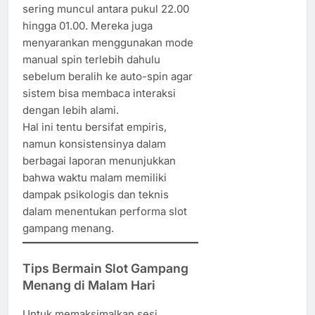
sering muncul antara pukul 22.00
hingga 01.00. Mereka juga
menyarankan menggunakan mode
manual spin terlebih dahulu
sebelum beralih ke auto-spin agar
sistem bisa membaca interaksi
dengan lebih alami.
Hal ini tentu bersifat empiris,
namun konsistensinya dalam
berbagai laporan menunjukkan
bahwa waktu malam memiliki
dampak psikologis dan teknis
dalam menentukan performa slot
gampang menang.
Tips Bermain Slot Gampang
Menang di Malam Hari
Untuk memaksimalkan sesi