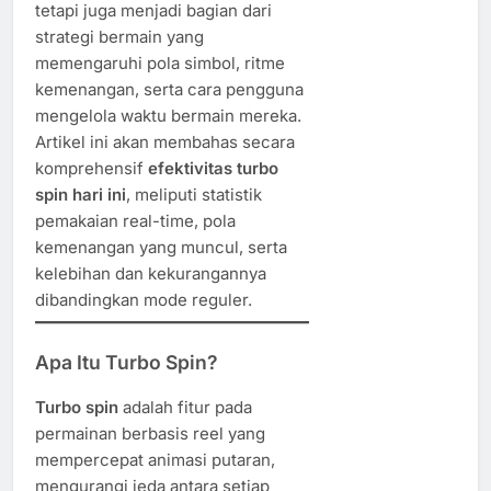
tetapi juga menjadi bagian dari
strategi bermain yang
memengaruhi pola simbol, ritme
kemenangan, serta cara pengguna
mengelola waktu bermain mereka.
Artikel ini akan membahas secara
komprehensif
efektivitas turbo
spin hari ini
, meliputi statistik
pemakaian real-time, pola
kemenangan yang muncul, serta
kelebihan dan kekurangannya
dibandingkan mode reguler.
Apa Itu Turbo Spin?
Turbo spin
adalah fitur pada
permainan berbasis reel yang
mempercepat animasi putaran,
mengurangi jeda antara setiap