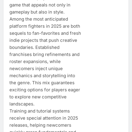
game that appeals not only in
gameplay but also in style.
Among the most anticipated
platform fighters in 2025 are both
sequels to fan-favorites and fresh
indie projects that push creative
boundaries. Established
franchises bring refinements and
roster expansions, while
newcomers inject unique
mechanics and storytelling into
the genre. This mix guarantees
exciting options for players eager
to explore new competitive
landscapes.
Training and tutorial systems
receive special attention in 2025
releases, helping newcomers