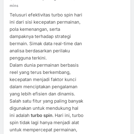
mins
Telusuri efektivitas turbo spin hari
ini dari sisi kecepatan permainan,
pola kemenangan, serta
dampaknya terhadap strategi
bermain. Simak data real-time dan
analisa berdasarkan perilaku
pengguna terkini.
Dalam dunia permainan berbasis
reel yang terus berkembang,
kecepatan menjadi faktor kunci
dalam menciptakan pengalaman
yang lebih efisien dan dinamis.
Salah satu fitur yang paling banyak
digunakan untuk mendukung hal
ini adalah
turbo spin
. Hari ini, turbo
spin tidak lagi hanya menjadi alat
untuk mempercepat permainan,