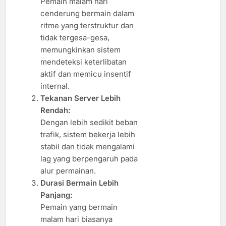
Pemain malam hari
cenderung bermain dalam
ritme yang terstruktur dan
tidak tergesa-gesa,
memungkinkan sistem
mendeteksi keterlibatan
aktif dan memicu insentif
internal.
Tekanan Server Lebih
Rendah:
Dengan lebih sedikit beban
trafik, sistem bekerja lebih
stabil dan tidak mengalami
lag yang berpengaruh pada
alur permainan.
Durasi Bermain Lebih
Panjang:
Pemain yang bermain
malam hari biasanya