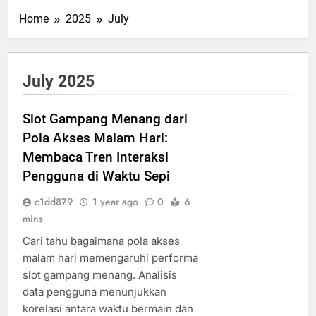
Home
2025
July
July 2025
Slot Gampang Menang dari
Pola Akses Malam Hari:
Membaca Tren Interaksi
Pengguna di Waktu Sepi
c1dd879
1 year ago
0
6
mins
Cari tahu bagaimana pola akses
malam hari memengaruhi performa
slot gampang menang. Analisis
data pengguna menunjukkan
korelasi antara waktu bermain dan