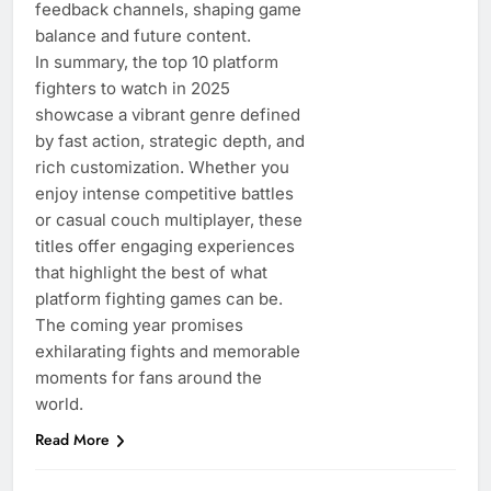
feedback channels, shaping game
balance and future content.
In summary, the top 10 platform
fighters to watch in 2025
showcase a vibrant genre defined
by fast action, strategic depth, and
rich customization. Whether you
enjoy intense competitive battles
or casual couch multiplayer, these
titles offer engaging experiences
that highlight the best of what
platform fighting games can be.
The coming year promises
exhilarating fights and memorable
moments for fans around the
world.
Read More