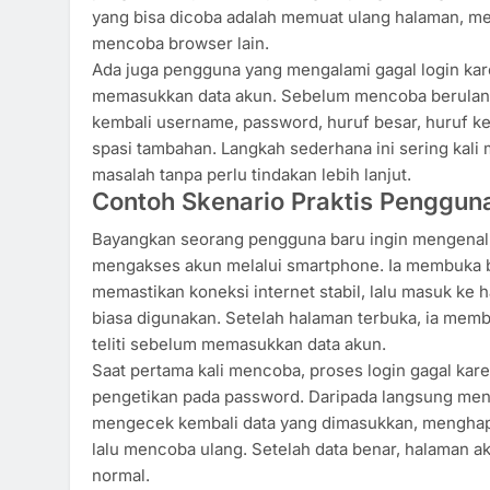
yang bisa dicoba adalah memuat ulang halaman, men
mencoba browser lain.
Ada juga pengguna yang mengalami gagal login kar
memasukkan data akun. Sebelum mencoba berulang 
kembali username, password, huruf besar, huruf k
spasi tambahan. Langkah sederhana ini sering kali
masalah tanpa perlu tindakan lebih lanjut.
Contoh Skenario Praktis Penggun
Bayangkan seorang pengguna baru ingin mengenal
mengakses akun melalui smartphone. Ia membuka 
memastikan koneksi internet stabil, lalu masuk ke
biasa digunakan. Setelah halaman terbuka, ia mem
teliti sebelum memasukkan data akun.
Saat pertama kali mencoba, proses login gagal kar
pengetikan pada password. Daripada langsung menco
mengecek kembali data yang dimasukkan, menghap
lalu mencoba ulang. Setelah data benar, halaman 
normal.