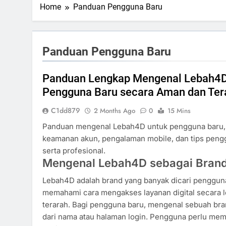
Home
Panduan Pengguna Baru
Panduan Pengguna Baru
Panduan Lengkap Mengenal Lebah4D
Pengguna Baru secara Aman dan Ter
C1dd879
2 Months Ago
0
15 Mins
Panduan mengenal Lebah4D untuk pengguna baru,
keamanan akun, pengalaman mobile, dan tips peng
serta profesional.
Mengenal Lebah4D sebagai Brand 
Lebah4D adalah brand yang banyak dicari pengguna
memahami cara mengakses layanan digital secara le
terarah. Bagi pengguna baru, mengenal sebuah bra
dari nama atau halaman login. Pengguna perlu mem