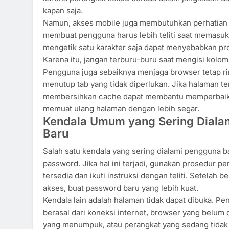
kapan saja.
Namun, akses mobile juga membutuhkan perhatian k
membuat pengguna harus lebih teliti saat memasuk
mengetik satu karakter saja dapat menyebabkan pro
Karena itu, jangan terburu-buru saat mengisi kolom 
Pengguna juga sebaiknya menjaga browser tetap r
menutup tab yang tidak diperlukan. Jika halaman te
membersihkan cache dapat membantu memperbaiki
memuat ulang halaman dengan lebih segar.
Kendala Umum yang Sering Diala
Baru
Salah satu kendala yang sering dialami pengguna b
password. Jika hal ini terjadi, gunakan prosedur p
tersedia dan ikuti instruksi dengan teliti. Setelah 
akses, buat password baru yang lebih kuat.
Kendala lain adalah halaman tidak dapat dibuka. P
berasal dari koneksi internet, browser yang belum 
yang menumpuk, atau perangkat yang sedang tidak s