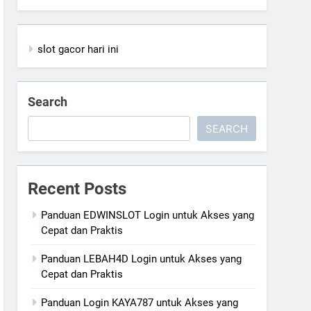
slot gacor hari ini
Search
SEARCH
Recent Posts
Panduan EDWINSLOT Login untuk Akses yang
Cepat dan Praktis
Panduan LEBAH4D Login untuk Akses yang
Cepat dan Praktis
Panduan Login KAYA787 untuk Akses yang