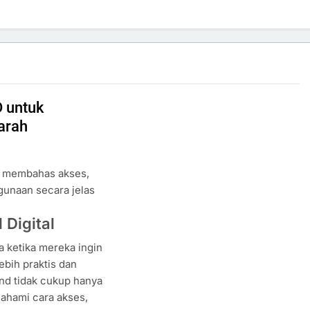
 untuk
arah
 membahas akses,
gunaan secara jelas
Digital
 ketika mereka ingin
bih praktis dan
nd tidak cukup hanya
ahami cara akses,