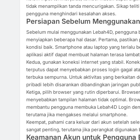
tidak menampilkan tanda mencurigakan. Sikap teliti
pengguna menghindari kesalahan akses.
Persiapan Sebelum Menggunaka
Sebelum mulai menggunakan Lebah4D, pengguna b
menyiapkan beberapa hal dasar. Pertama, pastikan
kondisi baik. Smartphone atau laptop yang terlalu 
aplikasi aktif dapat membuat halaman terasa lambat
Kedua, gunakan koneksi internet yang stabil. Konek
terputus dapat menyebabkan proses login gagal ata
terbuka sempurna. Untuk aktivitas yang berkaitan 
pribadi lebih disarankan dibandingkan jaringan publ
Ketiga, pilih browser yang rutin diperbarui. Browser
menyebabkan tampilan halaman tidak optimal. Brows
membantu pengguna membuka Lebah4D Login deng
terutama jika mengakses melalui smartphone.
Keempat, pahami cara keluar dari akun setelah sele
sangat penting, terutama jika perangkat digunakan 
Keamanan Akun untuk Pengguna 