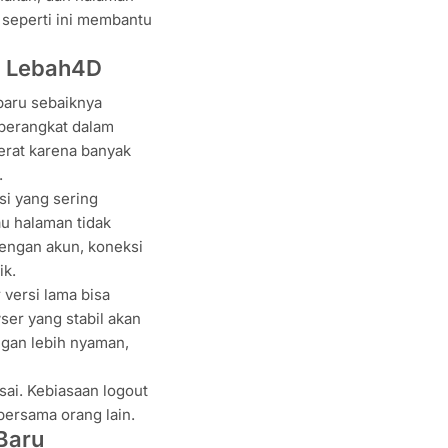
 seperti ini membantu
n Lebah4D
aru sebaiknya
 perangkat dalam
berat karena banyak
.
si yang sering
u halaman tidak
dengan akun, koneksi
ik.
 versi lama bisa
er yang stabil akan
an lebih nyaman,
sai. Kebiasaan logout
bersama orang lain.
Baru