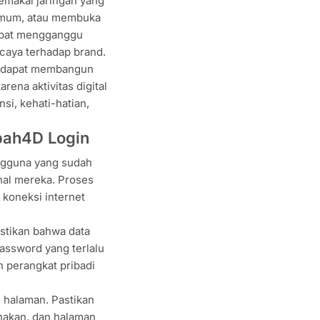
emakai jaringan yang
umum, atau membuka
dapat mengganggu
aya terhadap brand.
 dapat membangun
arena aktivitas digital
si, kehati-hatian,
bah4D Login
ngguna yang sudah
nal mereka. Proses
koneksi internet
stikan bahwa data
assword yang terlalu
n perangkat pribadi
 halaman. Pastikan
unakan, dan halaman