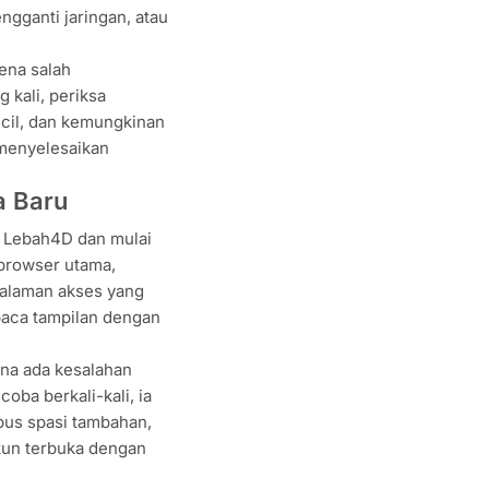
gganti jaringan, atau
ena salah
kali, periksa
ecil, dan kemungkinan
 menyelesaikan
a Baru
 Lebah4D dan mulai
browser utama,
 halaman akses yang
baca tampilan dengan
ena ada kesalahan
ba berkali-kali, ia
us spasi tambahan,
akun terbuka dengan