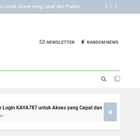
 untuk Akses yang Cepat dan Praktis
7 untuk Akses yang Cepat dan Praktis
A787 Login melalui Browser Desktop
NEWSLETTER
RANDOM NEWS
 untuk Akses yang Cepat dan Praktis
 untuk Akses yang Cepat dan Praktis
l Way. Untuk Pengalaman Wisata Yang Tak Terlupakan.
7 untuk Akses yang Cepat dan Praktis
A787 Login melalui Browser Desktop
787 untuk Akses yang Cepat dan Praktis
Panduan Meng
3 Weeks Ago