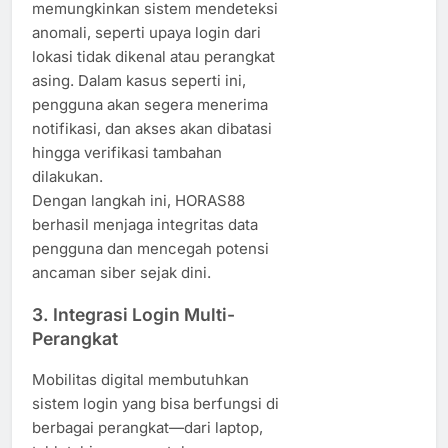
memungkinkan sistem mendeteksi
anomali, seperti upaya login dari
lokasi tidak dikenal atau perangkat
asing. Dalam kasus seperti ini,
pengguna akan segera menerima
notifikasi, dan akses akan dibatasi
hingga verifikasi tambahan
dilakukan.
Dengan langkah ini, HORAS88
berhasil menjaga integritas data
pengguna dan mencegah potensi
ancaman siber sejak dini.
3. Integrasi Login Multi-
Perangkat
Mobilitas digital membutuhkan
sistem login yang bisa berfungsi di
berbagai perangkat—dari laptop,