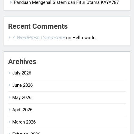
Panduan Mengenal Sistem dan Fitur Utama KAYA787
Recent Comments
A WordPress Commenter
on
Hello world!
Archives
July 2026
June 2026
May 2026
April 2026
March 2026