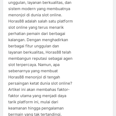
unggulan, layanan berkualitas, dan
sistem modern yang membuatnya
menonjol di dunia slot online.
Horas88 adalah salah satu platform
slot online yang terus menarik
perhatian pemain dari berbagai
kalangan. Dengan menghadirkan
berbagai fitur unggulan dan
layanan berkualitas, Horas88 telah
membangun reputasi sebagai agen
slot terpercaya. Namun, apa
sebenarnya yang membuat
Horas88 menonjol di tengah
persaingan ketat dunia slot online?
Artikel ini akan membahas faktor-
faktor utama yang menjadi daya
tarik platform ini, mulai dari
keamanan hingga pengalaman
bermain yang tak tertandingi.