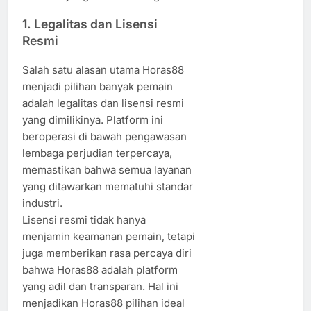
1. Legalitas dan Lisensi
Resmi
Salah satu alasan utama Horas88
menjadi pilihan banyak pemain
adalah legalitas dan lisensi resmi
yang dimilikinya. Platform ini
beroperasi di bawah pengawasan
lembaga perjudian terpercaya,
memastikan bahwa semua layanan
yang ditawarkan mematuhi standar
industri.
Lisensi resmi tidak hanya
menjamin keamanan pemain, tetapi
juga memberikan rasa percaya diri
bahwa Horas88 adalah platform
yang adil dan transparan. Hal ini
menjadikan Horas88 pilihan ideal