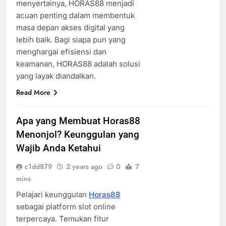
menyertainya, HORAS88 menjadi
acuan penting dalam membentuk
masa depan akses digital yang
lebih baik. Bagi siapa pun yang
menghargai efisiensi dan
keamanan, HORAS88 adalah solusi
yang layak diandalkan.
Read More
Apa yang Membuat Horas88
Menonjol? Keunggulan yang
Wajib Anda Ketahui
c1dd879
2 years ago
0
7
mins
Pelajari keunggulan
Horas88
sebagai platform slot online
terpercaya. Temukan fitur