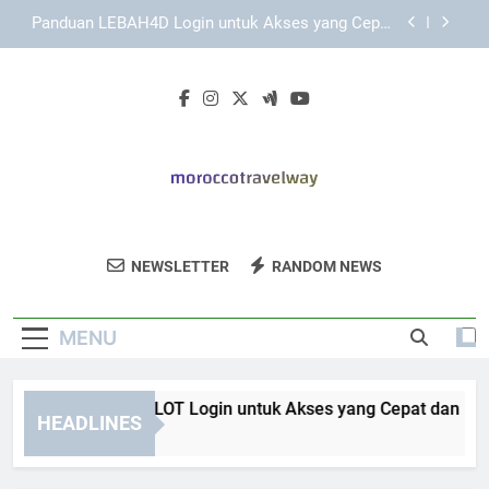
Skip
Panduan Login KAYA787 untuk Akses yang Cepat
to
dan Praktis
content
Panduan Menggunakan KAYA787 Login melalui
Browser Desktop
Panduan EDWINSLOT Login untuk Akses yang
Cepat dan Praktis
Panduan LEBAH4D Login untuk Akses yang Cepat
dan Praktis
Panduan Login KAYA787 untuk Akses yang Cepat
dan Praktis
Morocco Travel
Jelajahi Keindahan Maroko Dengan
Panduan Menggunakan KAYA787 Login melalui
NEWSLETTER
RANDOM NEWS
Way
Browser Desktop
Panduan Lengkap Dari Morocco Travel Way.
Untuk Pengalaman Wisata Yang Tak
MENU
Terlupakan.
nduan EDWINSLOT Login untuk Akses yang Cepat dan Praktis
HEADLINES
Weeks Ago