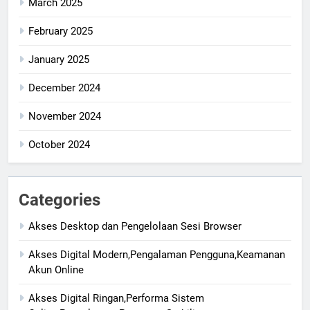
March 2025
February 2025
January 2025
December 2024
November 2024
October 2024
Categories
Akses Desktop dan Pengelolaan Sesi Browser
Akses Digital Modern,Pengalaman Pengguna,Keamanan
Akun Online
Akses Digital Ringan,Performa Sistem