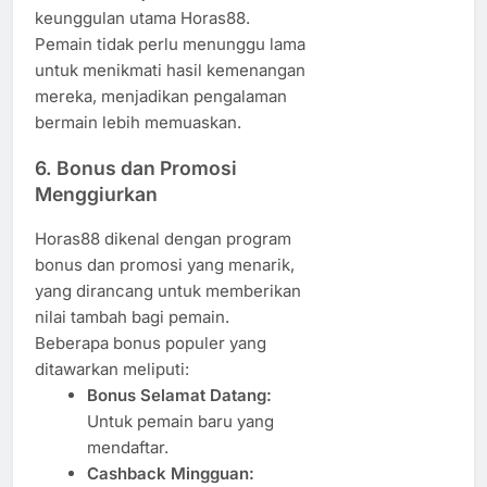
keunggulan utama Horas88.
Pemain tidak perlu menunggu lama
untuk menikmati hasil kemenangan
mereka, menjadikan pengalaman
bermain lebih memuaskan.
6. Bonus dan Promosi
Menggiurkan
Horas88 dikenal dengan program
bonus dan promosi yang menarik,
yang dirancang untuk memberikan
nilai tambah bagi pemain.
Beberapa bonus populer yang
ditawarkan meliputi:
Bonus Selamat Datang:
Untuk pemain baru yang
mendaftar.
Cashback Mingguan: