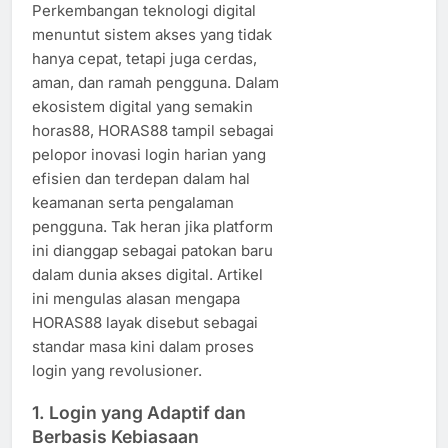
Perkembangan teknologi digital
menuntut sistem akses yang tidak
hanya cepat, tetapi juga cerdas,
aman, dan ramah pengguna. Dalam
ekosistem digital yang semakin
horas88, HORAS88 tampil sebagai
pelopor inovasi login harian yang
efisien dan terdepan dalam hal
keamanan serta pengalaman
pengguna. Tak heran jika platform
ini dianggap sebagai patokan baru
dalam dunia akses digital. Artikel
ini mengulas alasan mengapa
HORAS88 layak disebut sebagai
standar masa kini dalam proses
login yang revolusioner.
1. Login yang Adaptif dan
Berbasis Kebiasaan