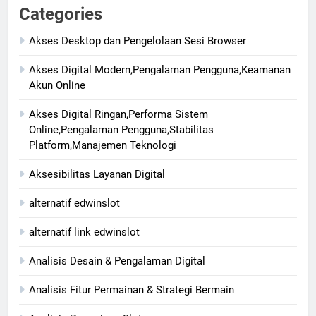
Categories
Akses Desktop dan Pengelolaan Sesi Browser
Akses Digital Modern,Pengalaman Pengguna,Keamanan
Akun Online
Akses Digital Ringan,Performa Sistem
Online,Pengalaman Pengguna,Stabilitas
Platform,Manajemen Teknologi
Aksesibilitas Layanan Digital
alternatif edwinslot
alternatif link edwinslot
Analisis Desain & Pengalaman Digital
Analisis Fitur Permainan & Strategi Bermain