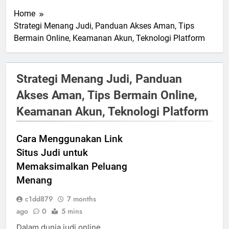
Home
Strategi Menang Judi, Panduan Akses Aman, Tips
Bermain Online, Keamanan Akun, Teknologi Platform
Strategi Menang Judi, Panduan
Akses Aman, Tips Bermain Online,
Keamanan Akun, Teknologi Platform
Cara Menggunakan Link
Situs Judi untuk
Memaksimalkan Peluang
Menang
c1dd879
7 months
ago
0
5 mins
Dalam dunia judi online,