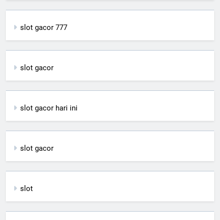
slot gacor 777
slot gacor
slot gacor hari ini
slot gacor
slot