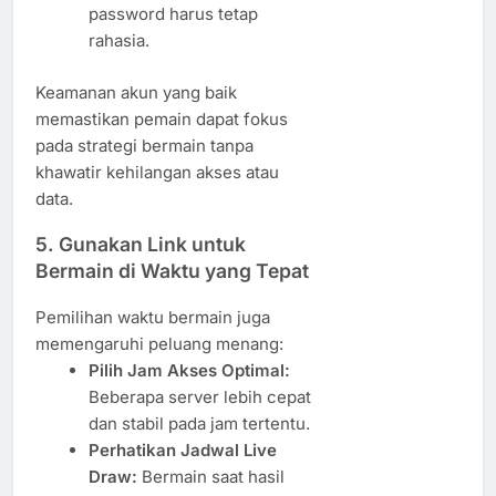
password harus tetap
rahasia.
Keamanan akun yang baik
memastikan pemain dapat fokus
pada strategi bermain tanpa
khawatir kehilangan akses atau
data.
5. Gunakan Link untuk
Bermain di Waktu yang Tepat
Pemilihan waktu bermain juga
memengaruhi peluang menang:
Pilih Jam Akses Optimal:
Beberapa server lebih cepat
dan stabil pada jam tertentu.
Perhatikan Jadwal Live
Draw:
Bermain saat hasil