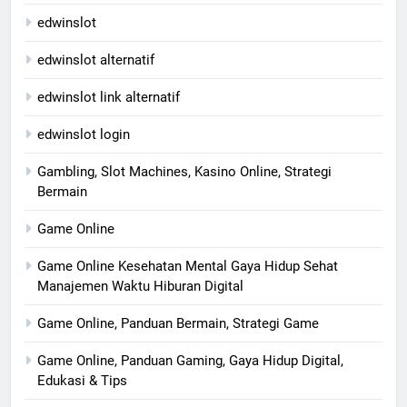
edwinslot
edwinslot alternatif
edwinslot link alternatif
edwinslot login
Gambling, Slot Machines, Kasino Online, Strategi
Bermain
Game Online
Game Online Kesehatan Mental Gaya Hidup Sehat
Manajemen Waktu Hiburan Digital
Game Online, Panduan Bermain, Strategi Game
Game Online, Panduan Gaming, Gaya Hidup Digital,
Edukasi & Tips