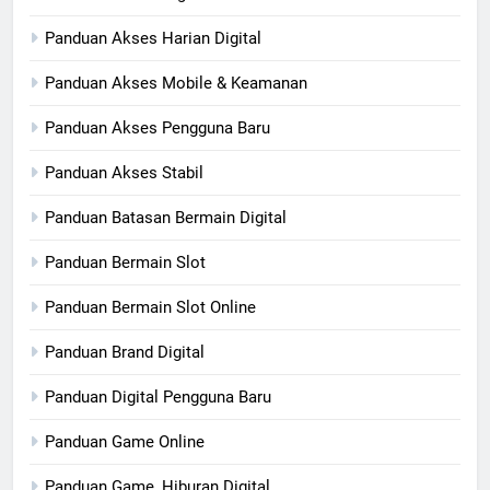
Panduan Akses Harian Digital
Panduan Akses Mobile & Keamanan
Panduan Akses Pengguna Baru
Panduan Akses Stabil
Panduan Batasan Bermain Digital
Panduan Bermain Slot
Panduan Bermain Slot Online
Panduan Brand Digital
Panduan Digital Pengguna Baru
Panduan Game Online
Panduan Game, Hiburan Digital