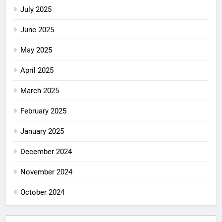
July 2025
June 2025
May 2025
April 2025
March 2025
February 2025
January 2025
December 2024
November 2024
October 2024