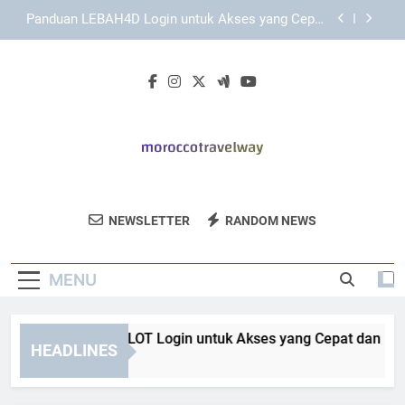
Skip
Panduan Login KAYA787 untuk Akses yang Cepat
to
dan Praktis
content
Panduan Menggunakan KAYA787 Login melalui
Browser Desktop
Panduan EDWINSLOT Login untuk Akses yang
Cepat dan Praktis
Panduan LEBAH4D Login untuk Akses yang Cepat
dan Praktis
Panduan Login KAYA787 untuk Akses yang Cepat
dan Praktis
Morocco Travel
Jelajahi Keindahan Maroko Dengan
Panduan Menggunakan KAYA787 Login melalui
NEWSLETTER
RANDOM NEWS
Way
Browser Desktop
Panduan Lengkap Dari Morocco Travel Way.
Untuk Pengalaman Wisata Yang Tak
MENU
Terlupakan.
anduan EDWINSLOT Login untuk Akses yang Cepat dan Praktis
HEADLINES
Weeks Ago