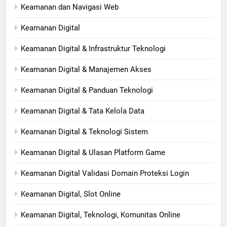
Keamanan dan Navigasi Web
Keamanan Digital
Keamanan Digital & Infrastruktur Teknologi
Keamanan Digital & Manajemen Akses
Keamanan Digital & Panduan Teknologi
Keamanan Digital & Tata Kelola Data
Keamanan Digital & Teknologi Sistem
Keamanan Digital & Ulasan Platform Game
Keamanan Digital Validasi Domain Proteksi Login
Keamanan Digital, Slot Online
Keamanan Digital, Teknologi, Komunitas Online