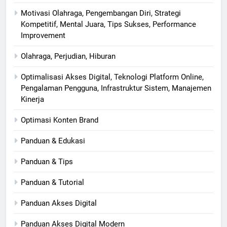
Motivasi Olahraga, Pengembangan Diri, Strategi
Kompetitif, Mental Juara, Tips Sukses, Performance
Improvement
Olahraga, Perjudian, Hiburan
Optimalisasi Akses Digital, Teknologi Platform Online,
Pengalaman Pengguna, Infrastruktur Sistem, Manajemen
Kinerja
Optimasi Konten Brand
Panduan & Edukasi
Panduan & Tips
Panduan & Tutorial
Panduan Akses Digital
Panduan Akses Digital Modern