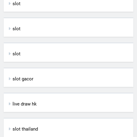
slot
slot
slot
slot gacor
live draw hk
slot thailand