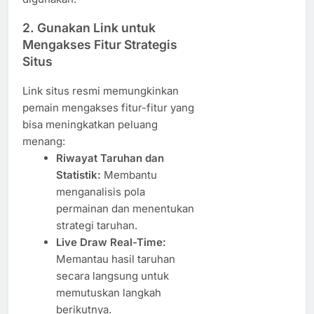
2. Gunakan Link untuk
Mengakses Fitur Strategis
Situs
Link situs resmi memungkinkan
pemain mengakses fitur-fitur yang
bisa meningkatkan peluang
menang:
Riwayat Taruhan dan
Statistik:
Membantu
menganalisis pola
permainan dan menentukan
strategi taruhan.
Live Draw Real-Time:
Memantau hasil taruhan
secara langsung untuk
memutuskan langkah
berikutnya.