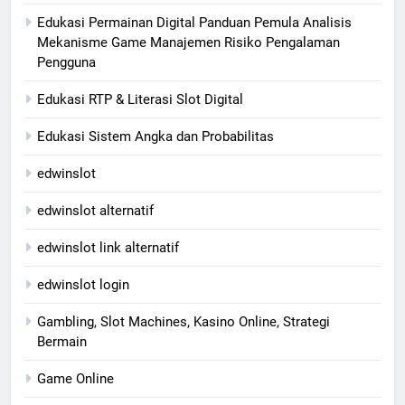
Edukasi Permainan Digital Panduan Pemula Analisis
Mekanisme Game Manajemen Risiko Pengalaman
Pengguna
Edukasi RTP & Literasi Slot Digital
Edukasi Sistem Angka dan Probabilitas
edwinslot
edwinslot alternatif
edwinslot link alternatif
edwinslot login
Gambling, Slot Machines, Kasino Online, Strategi
Bermain
Game Online