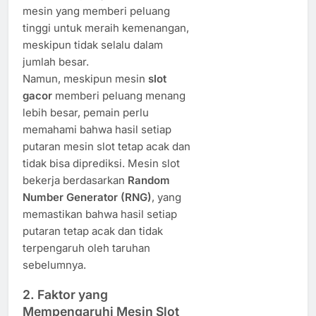
mesin yang memberi peluang
tinggi untuk meraih kemenangan,
meskipun tidak selalu dalam
jumlah besar.
Namun, meskipun mesin
slot
gacor
memberi peluang menang
lebih besar, pemain perlu
memahami bahwa hasil setiap
putaran mesin slot tetap acak dan
tidak bisa diprediksi. Mesin slot
bekerja berdasarkan
Random
Number Generator (RNG)
, yang
memastikan bahwa hasil setiap
putaran tetap acak dan tidak
terpengaruh oleh taruhan
sebelumnya.
2.
Faktor yang
Mempengaruhi Mesin Slot