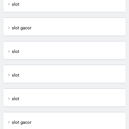
slot
slot gacor
slot
slot
slot
slot gacor