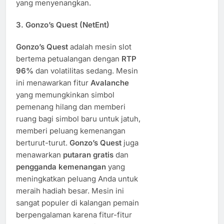
yang menyenangkan.
3. Gonzo’s Quest (NetEnt)
Gonzo’s Quest
adalah mesin slot
bertema petualangan dengan
RTP
96%
dan volatilitas sedang. Mesin
ini menawarkan fitur
Avalanche
yang memungkinkan simbol
pemenang hilang dan memberi
ruang bagi simbol baru untuk jatuh,
memberi peluang kemenangan
berturut-turut.
Gonzo’s Quest
juga
menawarkan
putaran gratis
dan
pengganda kemenangan
yang
meningkatkan peluang Anda untuk
meraih hadiah besar. Mesin ini
sangat populer di kalangan pemain
berpengalaman karena fitur-fitur