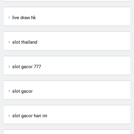
live draw hk
slot thailand
slot gacor 777
slot gacor
slot gacor hari ini