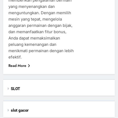
memberikan pengalaman bermain
yang menyenangkan dan
menguntungkan. Dengan memilih
mesin yang tepat, mengelola
anggaran permainan dengan bijak,
dan memanfaatkan fitur bonus,
Anda dapat memaksimalkan
peluang kemenangan dan
menikmati permainan dengan lebih
efektif.
Read More
SLOT
slot gacor