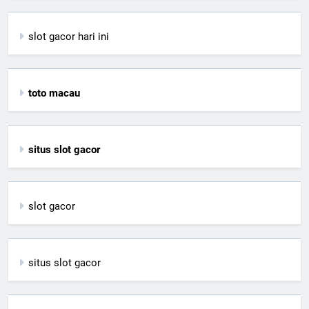
slot gacor hari ini
toto macau
situs slot gacor
slot gacor
situs slot gacor