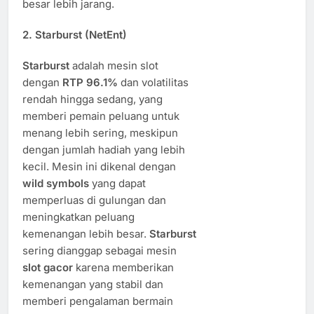
besar lebih jarang.
2. Starburst (NetEnt)
Starburst
adalah mesin slot
dengan
RTP 96.1%
dan volatilitas
rendah hingga sedang, yang
memberi pemain peluang untuk
menang lebih sering, meskipun
dengan jumlah hadiah yang lebih
kecil. Mesin ini dikenal dengan
wild symbols
yang dapat
memperluas di gulungan dan
meningkatkan peluang
kemenangan lebih besar.
Starburst
sering dianggap sebagai mesin
slot gacor
karena memberikan
kemenangan yang stabil dan
memberi pengalaman bermain