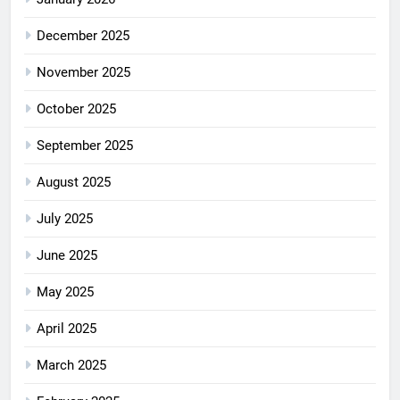
December 2025
November 2025
October 2025
September 2025
August 2025
July 2025
June 2025
May 2025
April 2025
March 2025