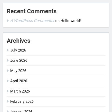
Recent Comments
A WordPress Commenter
on
Hello world!
Archives
July 2026
June 2026
May 2026
April 2026
March 2026
February 2026
January 2026