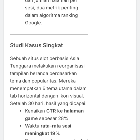
dan jumlah halaman per
sesi, dua metrik penting
dalam algoritma ranking
Google.
Studi Kasus Singkat
Sebuah situs slot berbasis Asia
Tenggara melakukan reorganisasi
tampilan beranda berdasarkan
tema dan popularitas. Mereka
menempatkan 6 tema utama dalam
tab horizontal dengan ikon visual.
Setelah 30 hari, hasil yang dicapai:
Kenaikan
CTR ke halaman
game
sebesar 28%
Waktu rata-rata sesi
meningkat 19%