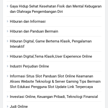
Gaya Hidup Sehat Kesehatan Fisik dan Mental Kebugaran
dan Olahraga Pengembangan Diri
Hiburan dan Informasi
Hiburan dan Panduan Bermain
Hiburan Digital, Game Bertema Klasik, Pengalaman
Interaktif
Hiburan Digital,Tema Klasik,User Experience Online
Industri Perjudian Online
Informasi Situs Slot Panduan Slot Online Keamanan
Akses Website Teknologi & Server Gaming Tips Bermain
Slot Edukasi Pengguna Slot Update Link Terpercaya
Investasi Online, Keuangan Pribadi, Teknologi Finansial
Judi Online