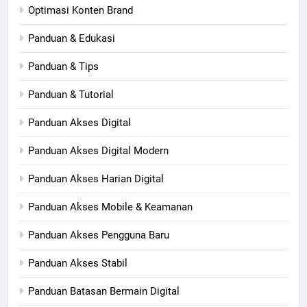
Optimasi Konten Brand
Panduan & Edukasi
Panduan & Tips
Panduan & Tutorial
Panduan Akses Digital
Panduan Akses Digital Modern
Panduan Akses Harian Digital
Panduan Akses Mobile & Keamanan
Panduan Akses Pengguna Baru
Panduan Akses Stabil
Panduan Batasan Bermain Digital