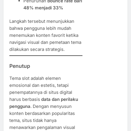
Penurunan
bounce rate dari
48% menjadi 33%
Langkah tersebut menunjukkan
bahwa pengguna lebih mudah
menemukan konten favorit ketika
navigasi visual dan pemetaan tema
dilakukan secara strategis.
Penutup
Tema slot adalah elemen
emosional dan estetis, tetapi
penempatannya di situs digital
harus berbasis
data dan perilaku
pengguna
. Dengan menyusun
konten berdasarkan popularitas
tema, situs tidak hanya
menawarkan pengalaman visual