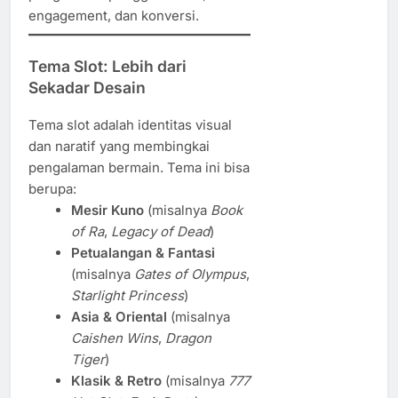
engagement, dan konversi.
Tema Slot: Lebih dari
Sekadar Desain
Tema slot adalah identitas visual
dan naratif yang membingkai
pengalaman bermain. Tema ini bisa
berupa:
Mesir Kuno
(misalnya
Book
of Ra
,
Legacy of Dead
)
Petualangan & Fantasi
(misalnya
Gates of Olympus
,
Starlight Princess
)
Asia & Oriental
(misalnya
Caishen Wins
,
Dragon
Tiger
)
Klasik & Retro
(misalnya
777