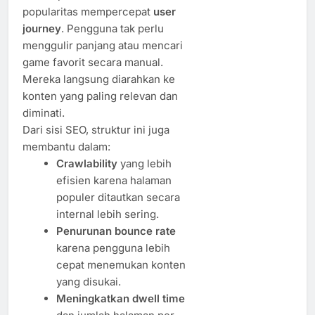
popularitas mempercepat
user
journey
. Pengguna tak perlu
menggulir panjang atau mencari
game favorit secara manual.
Mereka langsung diarahkan ke
konten yang paling relevan dan
diminati.
Dari sisi SEO, struktur ini juga
membantu dalam:
Crawlability
yang lebih
efisien karena halaman
populer ditautkan secara
internal lebih sering.
Penurunan bounce rate
karena pengguna lebih
cepat menemukan konten
yang disukai.
Meningkatkan dwell time