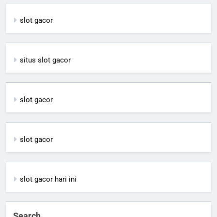
slot gacor
situs slot gacor
slot gacor
slot gacor
slot gacor hari ini
Search