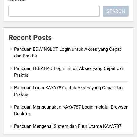
SEARCH
Recent Posts
Panduan EDWINSLOT Login untuk Akses yang Cepat
dan Praktis
Panduan LEBAH4D Login untuk Akses yang Cepat dan
Praktis
Panduan Login KAYA787 untuk Akses yang Cepat dan
Praktis
Panduan Menggunakan KAYA787 Login melalui Browser
Desktop
Panduan Mengenal Sistem dan Fitur Utama KAYA787