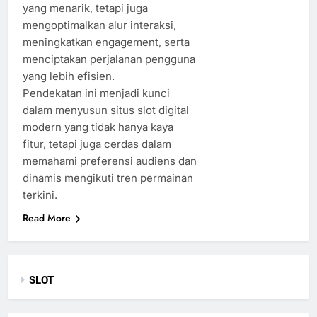
yang menarik, tetapi juga
mengoptimalkan alur interaksi,
meningkatkan engagement, serta
menciptakan perjalanan pengguna
yang lebih efisien.
Pendekatan ini menjadi kunci
dalam menyusun situs slot digital
modern yang tidak hanya kaya
fitur, tetapi juga cerdas dalam
memahami preferensi audiens dan
dinamis mengikuti tren permainan
terkini.
Read More
SLOT