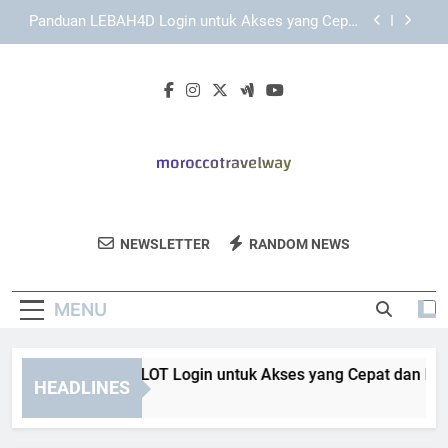
Skip
Panduan Login KAYA787 untuk Akses yang Cepat
to
dan Praktis
content
Panduan Menggunakan KAYA787 Login melalui
Browser Desktop
Panduan EDWINSLOT Login untuk Akses yang
Cepat dan Praktis
Panduan LEBAH4D Login untuk Akses yang Cepat
dan Praktis
Panduan Login KAYA787 untuk Akses yang Cepat
dan Praktis
Morocco Travel
Jelajahi Keindahan Maroko Dengan
Panduan Menggunakan KAYA787 Login melalui
NEWSLETTER
RANDOM NEWS
Way
Browser Desktop
Panduan Lengkap Dari Morocco Travel Way.
Untuk Pengalaman Wisata Yang Tak
MENU
Terlupakan.
anduan EDWINSLOT Login untuk Akses yang Cepat dan Prakti
HEADLINES
 Weeks Ago