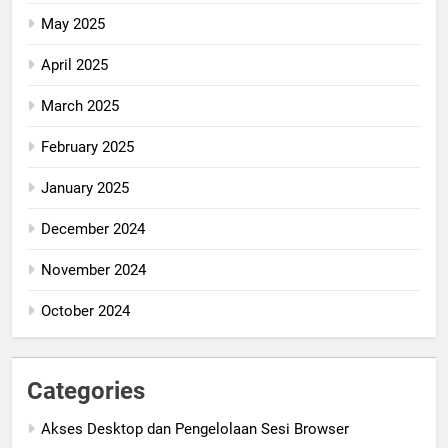
May 2025
April 2025
March 2025
February 2025
January 2025
December 2024
November 2024
October 2024
Categories
Akses Desktop dan Pengelolaan Sesi Browser