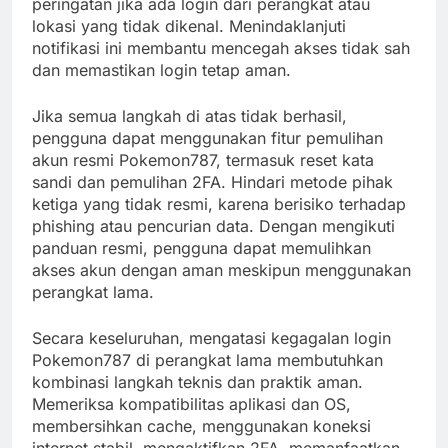
peringatan jika ada login dari perangkat atau
lokasi yang tidak dikenal. Menindaklanjuti
notifikasi ini membantu mencegah akses tidak sah
dan memastikan login tetap aman.
Jika semua langkah di atas tidak berhasil,
pengguna dapat menggunakan fitur pemulihan
akun resmi Pokemon787, termasuk reset kata
sandi dan pemulihan 2FA. Hindari metode pihak
ketiga yang tidak resmi, karena berisiko terhadap
phishing atau pencurian data. Dengan mengikuti
panduan resmi, pengguna dapat memulihkan
akses akun dengan aman meskipun menggunakan
perangkat lama.
Secara keseluruhan, mengatasi kegagalan login
Pokemon787 di perangkat lama membutuhkan
kombinasi langkah teknis dan praktik aman.
Memeriksa kompatibilitas aplikasi dan OS,
membersihkan cache, menggunakan koneksi