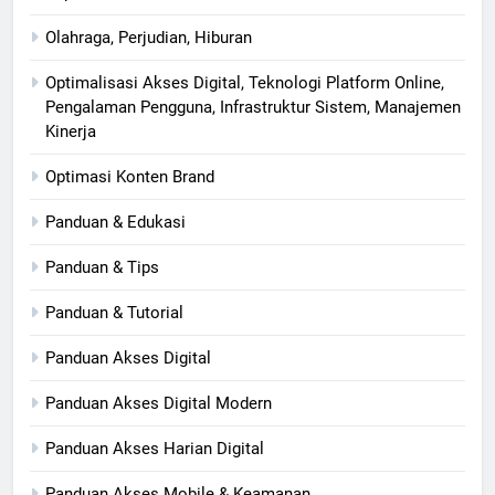
Olahraga, Perjudian, Hiburan
Optimalisasi Akses Digital, Teknologi Platform Online,
Pengalaman Pengguna, Infrastruktur Sistem, Manajemen
Kinerja
Optimasi Konten Brand
Panduan & Edukasi
Panduan & Tips
Panduan & Tutorial
Panduan Akses Digital
Panduan Akses Digital Modern
Panduan Akses Harian Digital
Panduan Akses Mobile & Keamanan