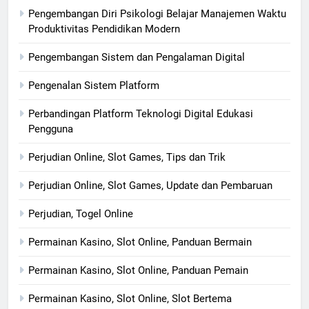
Pengembangan Diri Psikologi Belajar Manajemen Waktu
Produktivitas Pendidikan Modern
Pengembangan Sistem dan Pengalaman Digital
Pengenalan Sistem Platform
Perbandingan Platform Teknologi Digital Edukasi
Pengguna
Perjudian Online, Slot Games, Tips dan Trik
Perjudian Online, Slot Games, Update dan Pembaruan
Perjudian, Togel Online
Permainan Kasino, Slot Online, Panduan Bermain
Permainan Kasino, Slot Online, Panduan Pemain
Permainan Kasino, Slot Online, Slot Bertema