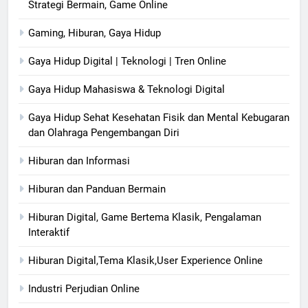
Strategi Bermain, Game Online
Gaming, Hiburan, Gaya Hidup
Gaya Hidup Digital | Teknologi | Tren Online
Gaya Hidup Mahasiswa & Teknologi Digital
Gaya Hidup Sehat Kesehatan Fisik dan Mental Kebugaran
dan Olahraga Pengembangan Diri
Hiburan dan Informasi
Hiburan dan Panduan Bermain
Hiburan Digital, Game Bertema Klasik, Pengalaman
Interaktif
Hiburan Digital,Tema Klasik,User Experience Online
Industri Perjudian Online