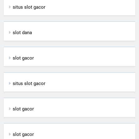
situs slot gacor
slot dana
slot gacor
situs slot gacor
slot gacor
slot gacor