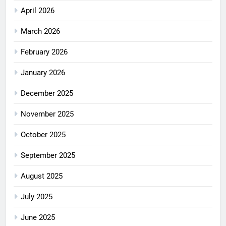
April 2026
March 2026
February 2026
January 2026
December 2025
November 2025
October 2025
September 2025
August 2025
July 2025
June 2025