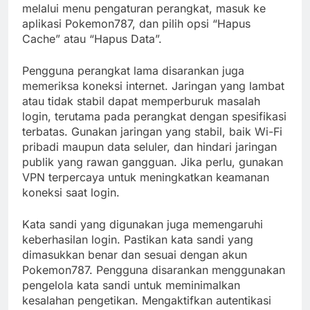
melalui menu pengaturan perangkat, masuk ke
aplikasi Pokemon787, dan pilih opsi “Hapus
Cache” atau “Hapus Data”.
Pengguna perangkat lama disarankan juga
memeriksa koneksi internet. Jaringan yang lambat
atau tidak stabil dapat memperburuk masalah
login, terutama pada perangkat dengan spesifikasi
terbatas. Gunakan jaringan yang stabil, baik Wi-Fi
pribadi maupun data seluler, dan hindari jaringan
publik yang rawan gangguan. Jika perlu, gunakan
VPN terpercaya untuk meningkatkan keamanan
koneksi saat login.
Kata sandi yang digunakan juga memengaruhi
keberhasilan login. Pastikan kata sandi yang
dimasukkan benar dan sesuai dengan akun
Pokemon787. Pengguna disarankan menggunakan
pengelola kata sandi untuk meminimalkan
kesalahan pengetikan. Mengaktifkan autentikasi