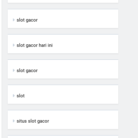
slot gacor
slot gacor hari ini
slot gacor
slot
situs slot gacor