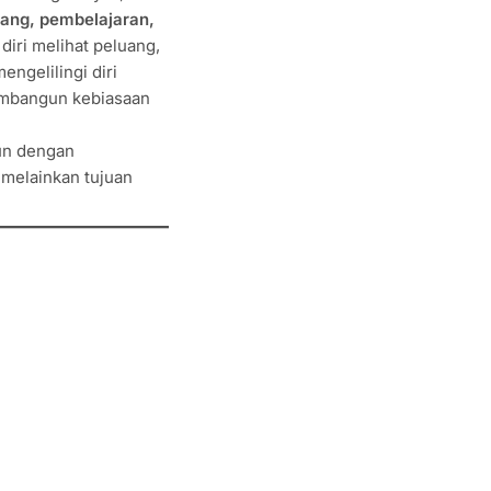
uang, pembelajaran,
diri melihat peluang,
ngelilingi diri
membangun kebiasaan
mun dengan
 melainkan tujuan