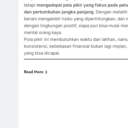
tetapi
mengadopsi pola pikir yang fokus pada pel
dan pertumbuhan jangka panjang
. Dengan melatih 
berani mengambil risiko yang diperhitungkan, dan me
dengan lingkungan positif, siapa pun bisa mulai 
mental orang kaya.
Pola pikir ini membutuhkan waktu dan latihan, na
konsistensi, kebebasan finansial bukan lagi impian,
yang bisa dicapai.
Read More