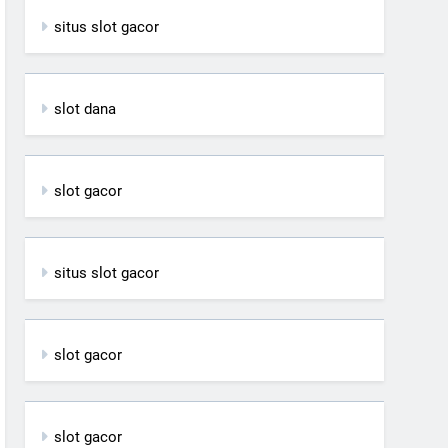
situs slot gacor
slot dana
slot gacor
situs slot gacor
slot gacor
slot gacor