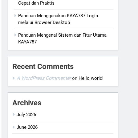
Cepat dan Praktis
Panduan Menggunakan KAYA787 Login
melalui Browser Desktop
Panduan Mengenal Sistem dan Fitur Utama
KAYA787
Recent Comments
A WordPress Commenter
on
Hello world!
Archives
July 2026
June 2026