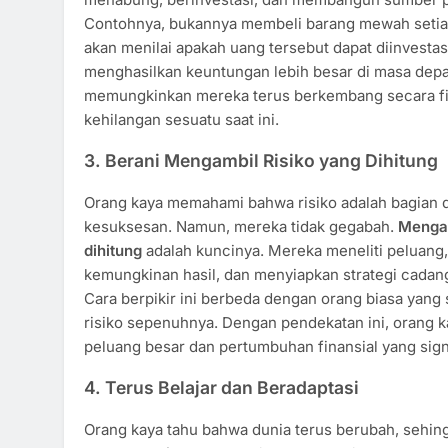
Contohnya, bukannya membeli barang mewah setiap
akan menilai apakah uang tersebut dapat diinvesta
menghasilkan keuntungan lebih besar di masa depa
memungkinkan mereka terus berkembang secara fi
kehilangan sesuatu saat ini.
3. Berani Mengambil Risiko yang Dihitung
Orang kaya memahami bahwa risiko adalah bagian 
kesuksesan. Namun, mereka tidak gegabah.
Mengam
dihitung
adalah kuncinya. Mereka meneliti peluang,
kemungkinan hasil, dan menyiapkan strategi cadan
Cara berpikir ini berbeda dengan orang biasa yang
risiko sepenuhnya. Dengan pendekatan ini, orang 
peluang besar dan pertumbuhan finansial yang sign
4. Terus Belajar dan Beradaptasi
Orang kaya tahu bahwa dunia terus berubah, sehi