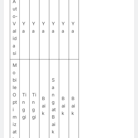
A
ut
o-
V
Y
Y
Y
Y
Y
Y
al
a
a
a
a
a
a
id
a
si
M
o
bi
S
le
a
O
Ti
Ti
n
B
B
B
pt
n
n
g
ai
ai
ai
i
g
g
at
k
k
k
m
gi
gi
B
iz
ai
at
k