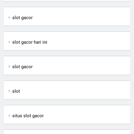
slot gacor
slot gacor hari ini
slot gacor
slot
situs slot gacor