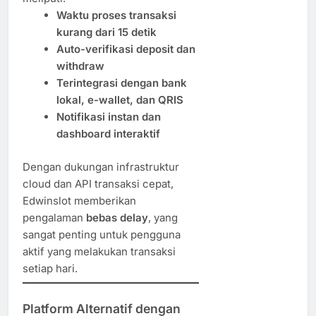
Waktu proses transaksi
kurang dari 15 detik
Auto-verifikasi deposit dan
withdraw
Terintegrasi dengan bank
lokal, e-wallet, dan QRIS
Notifikasi instan dan
dashboard interaktif
Dengan dukungan infrastruktur
cloud dan API transaksi cepat,
Edwinslot memberikan
pengalaman
bebas delay
, yang
sangat penting untuk pengguna
aktif yang melakukan transaksi
setiap hari.
Platform Alternatif dengan