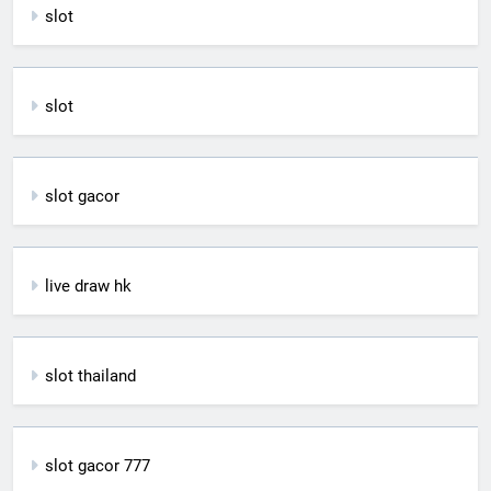
slot
slot
slot gacor
live draw hk
slot thailand
slot gacor 777