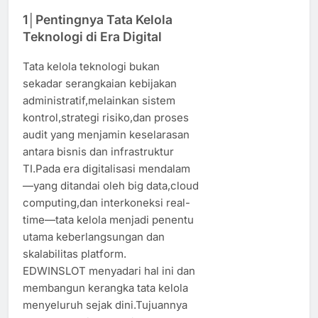
1│Pentingnya Tata Kelola
Teknologi di Era Digital
Tata kelola teknologi bukan
sekadar serangkaian kebijakan
administratif,melainkan sistem
kontrol,strategi risiko,dan proses
audit yang menjamin keselarasan
antara bisnis dan infrastruktur
TI.Pada era digitalisasi mendalam
—yang ditandai oleh big data,cloud
computing,dan interkoneksi real-
time—tata kelola menjadi penentu
utama keberlangsungan dan
skalabilitas platform.
EDWINSLOT menyadari hal ini dan
membangun kerangka tata kelola
menyeluruh sejak dini.Tujuannya