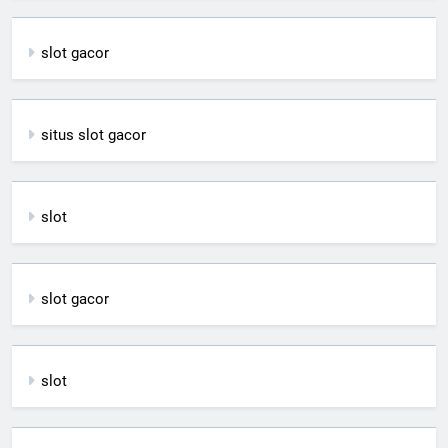
slot gacor
situs slot gacor
slot
slot gacor
slot