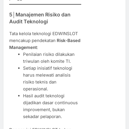
5│Manajemen Risiko dan
Audit Teknologi
Tata kelola teknologi EDWINSLOT
mencakup pendekatan
Risk-Based
Management
:
Penilaian risiko dilakukan
triwulan oleh komite TI.
Setiap inisiatif teknologi
harus melewati analisis
risiko teknis dan
operasional.
Hasil audit teknologi
dijadikan dasar continuous
improvement, bukan
sekadar pelaporan.