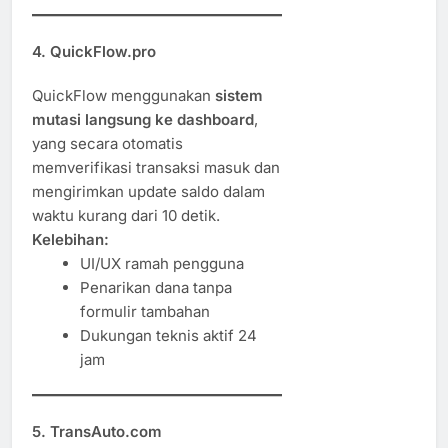
4. QuickFlow.pro
QuickFlow menggunakan
sistem
mutasi langsung ke dashboard
,
yang secara otomatis
memverifikasi transaksi masuk dan
mengirimkan update saldo dalam
waktu kurang dari 10 detik.
Kelebihan:
UI/UX ramah pengguna
Penarikan dana tanpa
formulir tambahan
Dukungan teknis aktif 24
jam
5. TransAuto.com