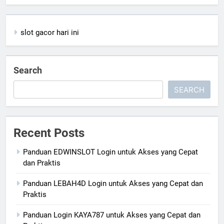
slot gacor hari ini
Search
SEARCH
Recent Posts
Panduan EDWINSLOT Login untuk Akses yang Cepat
dan Praktis
Panduan LEBAH4D Login untuk Akses yang Cepat dan
Praktis
Panduan Login KAYA787 untuk Akses yang Cepat dan