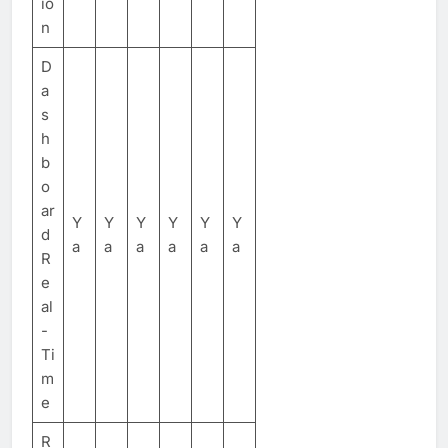
io
n
D
a
s
h
b
o
ar
Y
Y
Y
Y
Y
Y
d
a
a
a
a
a
a
R
e
al
-
Ti
m
e
R