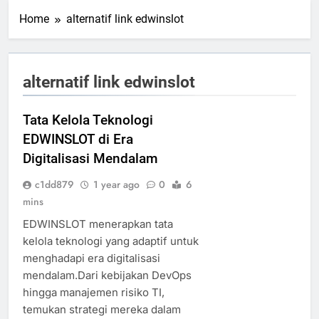
Home
alternatif link edwinslot
alternatif link edwinslot
Tata Kelola Teknologi
EDWINSLOT di Era
Digitalisasi Mendalam
c1dd879
1 year ago
0
6
mins
EDWINSLOT menerapkan tata
kelola teknologi yang adaptif untuk
menghadapi era digitalisasi
mendalam.Dari kebijakan DevOps
hingga manajemen risiko TI,
temukan strategi mereka dalam