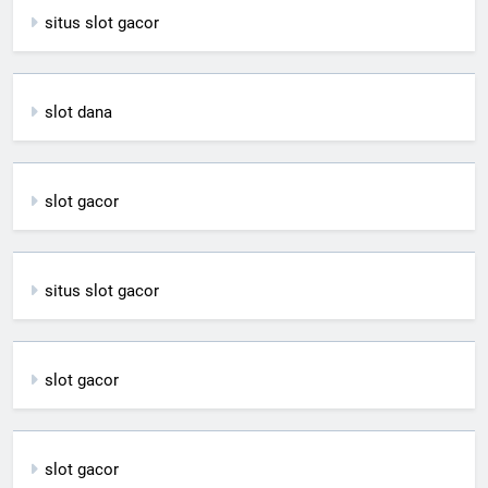
situs slot gacor
slot dana
slot gacor
situs slot gacor
slot gacor
slot gacor