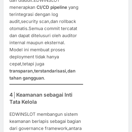
dan diaudit.EDWINSLOT
menerapkan
CI/CD pipeline
yang
terintegrasi dengan log
audit,security scan,dan rollback
otomatis.Semua commit tercatat
dan dapat ditelusuri oleh auditor
internal maupun eksternal.
Model ini membuat proses
deployment tidak hanya
cepat,tetapi juga
transparan,terstandarisasi,dan
tahan gangguan
.
4│Keamanan sebagai Inti
Tata Kelola
EDWINSLOT membangun sistem
keamanan berlapis sebagai bagian
dari governance framework,antara