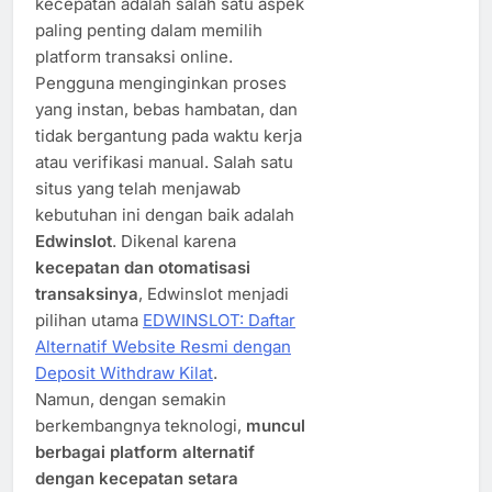
kecepatan adalah salah satu aspek
paling penting dalam memilih
platform transaksi online.
Pengguna menginginkan proses
yang instan, bebas hambatan, dan
tidak bergantung pada waktu kerja
atau verifikasi manual. Salah satu
situs yang telah menjawab
kebutuhan ini dengan baik adalah
Edwinslot
. Dikenal karena
kecepatan dan otomatisasi
transaksinya
, Edwinslot menjadi
pilihan utama
EDWINSLOT: Daftar
Alternatif Website Resmi dengan
Deposit Withdraw Kilat
.
Namun, dengan semakin
berkembangnya teknologi,
muncul
berbagai platform alternatif
dengan kecepatan setara