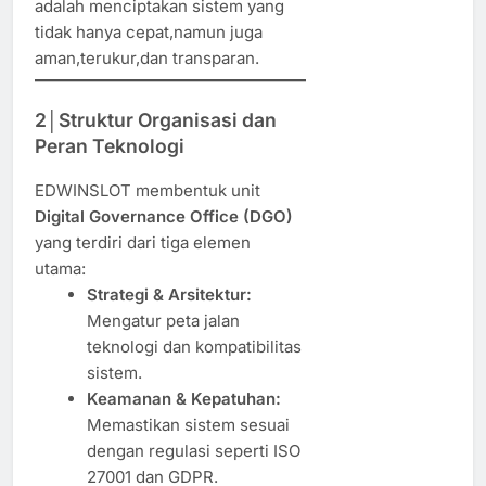
adalah menciptakan sistem yang
tidak hanya cepat,namun juga
aman,terukur,dan transparan.
2│Struktur Organisasi dan
Peran Teknologi
EDWINSLOT membentuk unit
Digital Governance Office (DGO)
yang terdiri dari tiga elemen
utama:
Strategi & Arsitektur:
Mengatur peta jalan
teknologi dan kompatibilitas
sistem.
Keamanan & Kepatuhan:
Memastikan sistem sesuai
dengan regulasi seperti ISO
27001 dan GDPR.