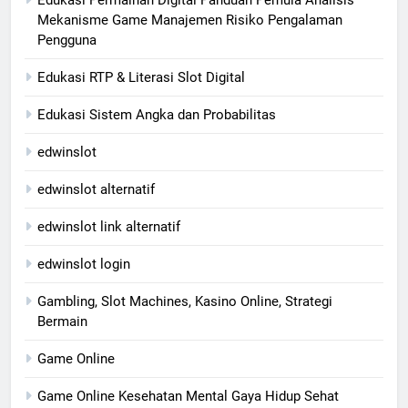
Mekanisme Game Manajemen Risiko Pengalaman
Pengguna
Edukasi RTP & Literasi Slot Digital
Edukasi Sistem Angka dan Probabilitas
edwinslot
edwinslot alternatif
edwinslot link alternatif
edwinslot login
Gambling, Slot Machines, Kasino Online, Strategi
Bermain
Game Online
Game Online Kesehatan Mental Gaya Hidup Sehat