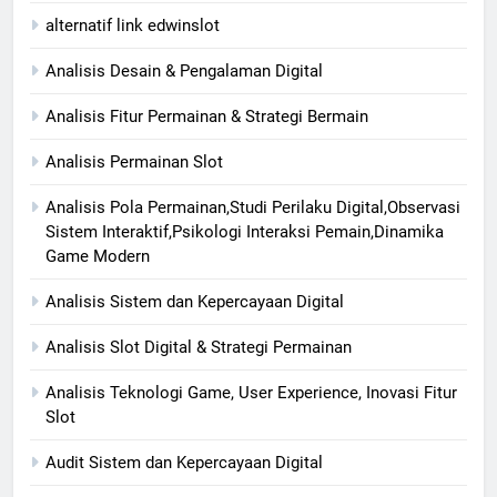
alternatif link edwinslot
Analisis Desain & Pengalaman Digital
Analisis Fitur Permainan & Strategi Bermain
Analisis Permainan Slot
Analisis Pola Permainan,Studi Perilaku Digital,Observasi
Sistem Interaktif,Psikologi Interaksi Pemain,Dinamika
Game Modern
Analisis Sistem dan Kepercayaan Digital
Analisis Slot Digital & Strategi Permainan
Analisis Teknologi Game, User Experience, Inovasi Fitur
Slot
Audit Sistem dan Kepercayaan Digital