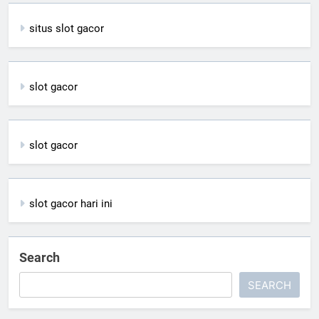
situs slot gacor
slot gacor
slot gacor
slot gacor hari ini
Search
SEARCH