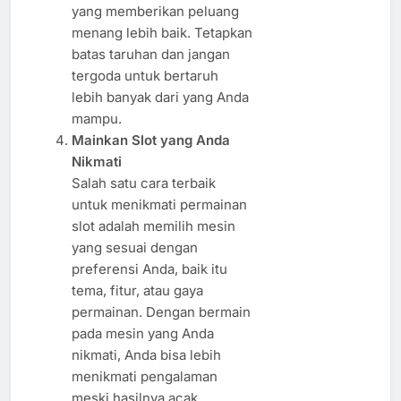
yang memberikan peluang
menang lebih baik. Tetapkan
batas taruhan dan jangan
tergoda untuk bertaruh
lebih banyak dari yang Anda
mampu.
Mainkan Slot yang Anda
Nikmati
Salah satu cara terbaik
untuk menikmati permainan
slot adalah memilih mesin
yang sesuai dengan
preferensi Anda, baik itu
tema, fitur, atau gaya
permainan. Dengan bermain
pada mesin yang Anda
nikmati, Anda bisa lebih
menikmati pengalaman
meski hasilnya acak.