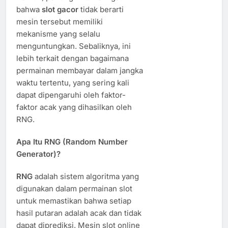
bahwa
slot gacor
tidak berarti
mesin tersebut memiliki
mekanisme yang selalu
menguntungkan. Sebaliknya, ini
lebih terkait dengan bagaimana
permainan membayar dalam jangka
waktu tertentu, yang sering kali
dapat dipengaruhi oleh faktor-
faktor acak yang dihasilkan oleh
RNG.
Apa Itu RNG (Random Number
Generator)?
RNG
adalah sistem algoritma yang
digunakan dalam permainan slot
untuk memastikan bahwa setiap
hasil putaran adalah acak dan tidak
dapat diprediksi. Mesin slot online