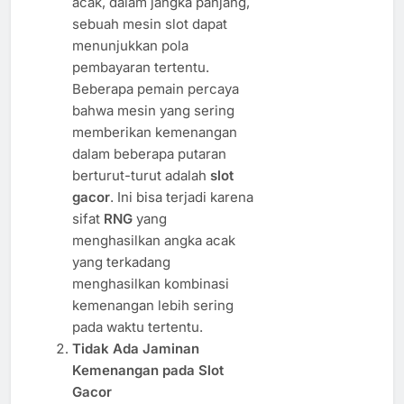
acak, dalam jangka panjang,
sebuah mesin slot dapat
menunjukkan pola
pembayaran tertentu.
Beberapa pemain percaya
bahwa mesin yang sering
memberikan kemenangan
dalam beberapa putaran
berturut-turut adalah
slot
gacor
. Ini bisa terjadi karena
sifat
RNG
yang
menghasilkan angka acak
yang terkadang
menghasilkan kombinasi
kemenangan lebih sering
pada waktu tertentu.
Tidak Ada Jaminan
Kemenangan pada Slot
Gacor