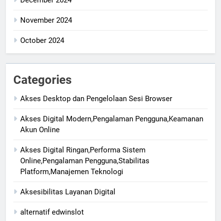
November 2024
October 2024
Categories
Akses Desktop dan Pengelolaan Sesi Browser
Akses Digital Modern,Pengalaman Pengguna,Keamanan
Akun Online
Akses Digital Ringan,Performa Sistem
Online,Pengalaman Pengguna,Stabilitas
Platform,Manajemen Teknologi
Aksesibilitas Layanan Digital
alternatif edwinslot