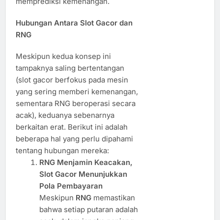
memprediksi kemenangan.
Hubungan Antara Slot Gacor dan
RNG
Meskipun kedua konsep ini
tampaknya saling bertentangan
(slot gacor berfokus pada mesin
yang sering memberi kemenangan,
sementara RNG beroperasi secara
acak), keduanya sebenarnya
berkaitan erat. Berikut ini adalah
beberapa hal yang perlu dipahami
tentang hubungan mereka:
RNG Menjamin Keacakan,
Slot Gacor Menunjukkan
Pola Pembayaran
Meskipun
RNG
memastikan
bahwa setiap putaran adalah