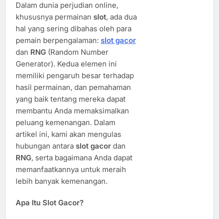
Dalam dunia perjudian online,
khususnya permainan
slot
, ada dua
hal yang sering dibahas oleh para
pemain berpengalaman:
slot gacor
dan
RNG
(Random Number
Generator). Kedua elemen ini
memiliki pengaruh besar terhadap
hasil permainan, dan pemahaman
yang baik tentang mereka dapat
membantu Anda memaksimalkan
peluang kemenangan. Dalam
artikel ini, kami akan mengulas
hubungan antara
slot gacor
dan
RNG
, serta bagaimana Anda dapat
memanfaatkannya untuk meraih
lebih banyak kemenangan.
Apa Itu Slot Gacor?