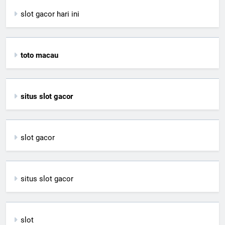
slot gacor hari ini
toto macau
situs slot gacor
slot gacor
situs slot gacor
slot