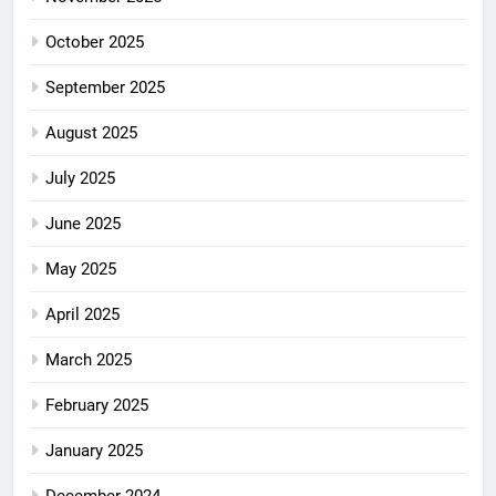
October 2025
September 2025
August 2025
July 2025
June 2025
May 2025
April 2025
March 2025
February 2025
January 2025
December 2024