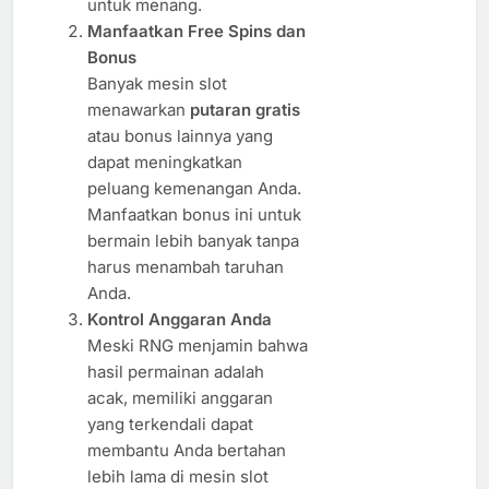
untuk menang.
Manfaatkan Free Spins dan
Bonus
Banyak mesin slot
menawarkan
putaran gratis
atau bonus lainnya yang
dapat meningkatkan
peluang kemenangan Anda.
Manfaatkan bonus ini untuk
bermain lebih banyak tanpa
harus menambah taruhan
Anda.
Kontrol Anggaran Anda
Meski RNG menjamin bahwa
hasil permainan adalah
acak, memiliki anggaran
yang terkendali dapat
membantu Anda bertahan
lebih lama di mesin slot