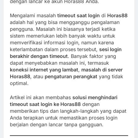
dengan lancar ke akun Horas88 Anda.
Mengalami masalah
timeout saat login
di
Horas88
adalah hal yang bisa mengganggu pengalaman
pengguna. Masalah ini biasanya terjadi ketika
sistem memerlukan lebih banyak waktu untuk
memverifikasi informasi login, namun karena
keterlambatan dalam proses tersebut,
sesi login
berakhir dengan timeout
. Banyak faktor yang
dapat menyebabkan masalah ini, termasuk
koneksi internet yang lambat
,
masalah di server
Horas88
, atau
pengaturan perangkat
yang tidak
optimal.
Artikel ini akan membahas
solusi menghindari
timeout saat login ke Horas88
dengan
memberikan tips dan langkah-langkah yang dapat
Anda terapkan untuk memastikan proses login
berjalan dengan lancar tanpa gangguan.