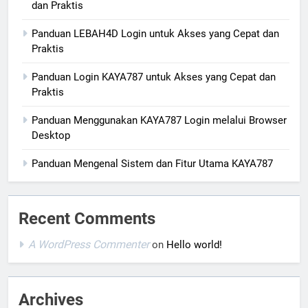
dan Praktis
Panduan LEBAH4D Login untuk Akses yang Cepat dan
Praktis
Panduan Login KAYA787 untuk Akses yang Cepat dan
Praktis
Panduan Menggunakan KAYA787 Login melalui Browser
Desktop
Panduan Mengenal Sistem dan Fitur Utama KAYA787
Recent Comments
A WordPress Commenter
on
Hello world!
Archives