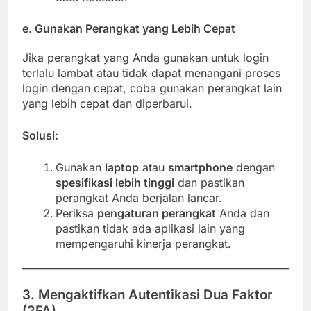
e.
Gunakan Perangkat yang Lebih Cepat
Jika perangkat yang Anda gunakan untuk login
terlalu lambat atau tidak dapat menangani proses
login dengan cepat, coba gunakan perangkat lain
yang lebih cepat dan diperbarui.
Solusi:
Gunakan
laptop
atau
smartphone
dengan
spesifikasi lebih tinggi
dan pastikan
perangkat Anda berjalan lancar.
Periksa
pengaturan perangkat
Anda dan
pastikan tidak ada aplikasi lain yang
mempengaruhi kinerja perangkat.
3. Mengaktifkan Autentikasi Dua Faktor
(2FA)