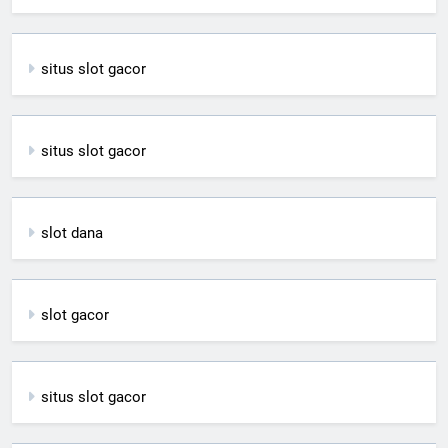
situs slot gacor
situs slot gacor
slot dana
slot gacor
situs slot gacor