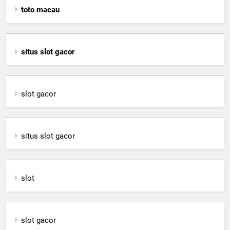
toto macau
situs slot gacor
slot gacor
situs slot gacor
slot
slot gacor