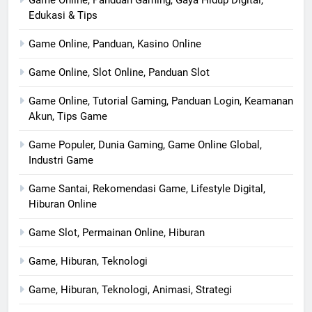
Game Online, Panduan Gaming, Gaya Hidup Digital,
Edukasi & Tips
Game Online, Panduan, Kasino Online
Game Online, Slot Online, Panduan Slot
Game Online, Tutorial Gaming, Panduan Login, Keamanan
Akun, Tips Game
Game Populer, Dunia Gaming, Game Online Global,
Industri Game
Game Santai, Rekomendasi Game, Lifestyle Digital,
Hiburan Online
Game Slot, Permainan Online, Hiburan
Game, Hiburan, Teknologi
Game, Hiburan, Teknologi, Animasi, Strategi