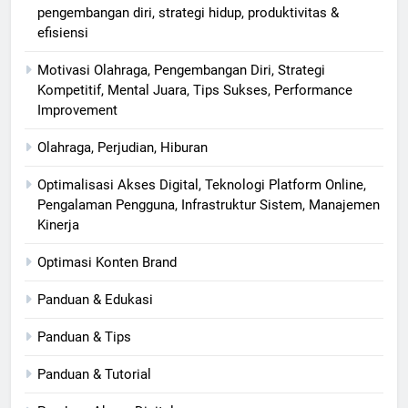
pengembangan diri, strategi hidup, produktivitas &
efisiensi
Motivasi Olahraga, Pengembangan Diri, Strategi
Kompetitif, Mental Juara, Tips Sukses, Performance
Improvement
Olahraga, Perjudian, Hiburan
Optimalisasi Akses Digital, Teknologi Platform Online,
Pengalaman Pengguna, Infrastruktur Sistem, Manajemen
Kinerja
Optimasi Konten Brand
Panduan & Edukasi
Panduan & Tips
Panduan & Tutorial