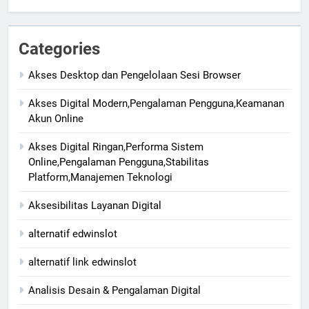
Categories
Akses Desktop dan Pengelolaan Sesi Browser
Akses Digital Modern,Pengalaman Pengguna,Keamanan
Akun Online
Akses Digital Ringan,Performa Sistem
Online,Pengalaman Pengguna,Stabilitas
Platform,Manajemen Teknologi
Aksesibilitas Layanan Digital
alternatif edwinslot
alternatif link edwinslot
Analisis Desain & Pengalaman Digital