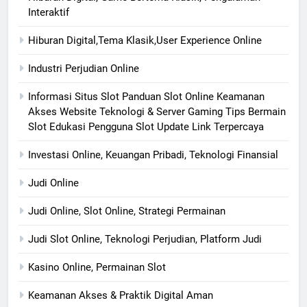
Interaktif
Hiburan Digital,Tema Klasik,User Experience Online
Industri Perjudian Online
Informasi Situs Slot Panduan Slot Online Keamanan
Akses Website Teknologi & Server Gaming Tips Bermain
Slot Edukasi Pengguna Slot Update Link Terpercaya
Investasi Online, Keuangan Pribadi, Teknologi Finansial
Judi Online
Judi Online, Slot Online, Strategi Permainan
Judi Slot Online, Teknologi Perjudian, Platform Judi
Kasino Online, Permainan Slot
Keamanan Akses & Praktik Digital Aman