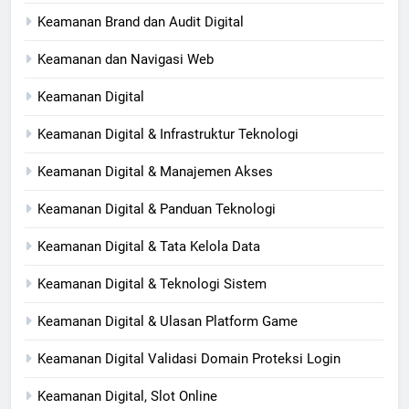
Keamanan Brand dan Audit Digital
Keamanan dan Navigasi Web
Keamanan Digital
Keamanan Digital & Infrastruktur Teknologi
Keamanan Digital & Manajemen Akses
Keamanan Digital & Panduan Teknologi
Keamanan Digital & Tata Kelola Data
Keamanan Digital & Teknologi Sistem
Keamanan Digital & Ulasan Platform Game
Keamanan Digital Validasi Domain Proteksi Login
Keamanan Digital, Slot Online