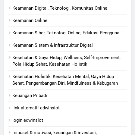
Keamanan Digital, Teknologi, Komunitas Online
Keamanan Online
Keamanan Siber, Teknologi Online, Edukasi Pengguna
Keamanan Sistem & Infrastruktur Digital
Kesehatan & Gaya Hidup, Wellness, Self-Improvement,
Pola Hidup Sehat, Kesehatan Holistik
Kesehatan Holistik, Kesehatan Mental, Gaya Hidup
Sehat, Pengembangan Diri, Mindfulness & Kebugaran
Keuangan Pribadi
link alternatif edwinslot
login edwinslot
mindset & motivasi, keuangan & investasi,