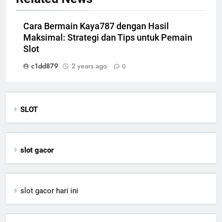
Cara Bermain Kaya787 dengan Hasil
Maksimal: Strategi dan Tips untuk Pemain
Slot
c1dd879
2 years ago
0
SLOT
slot gacor
slot gacor hari ini