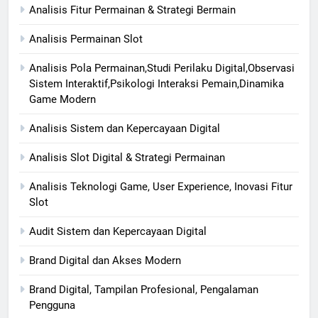
Analisis Fitur Permainan & Strategi Bermain
Analisis Permainan Slot
Analisis Pola Permainan,Studi Perilaku Digital,Observasi
Sistem Interaktif,Psikologi Interaksi Pemain,Dinamika
Game Modern
Analisis Sistem dan Kepercayaan Digital
Analisis Slot Digital & Strategi Permainan
Analisis Teknologi Game, User Experience, Inovasi Fitur
Slot
Audit Sistem dan Kepercayaan Digital
Brand Digital dan Akses Modern
Brand Digital, Tampilan Profesional, Pengalaman
Pengguna