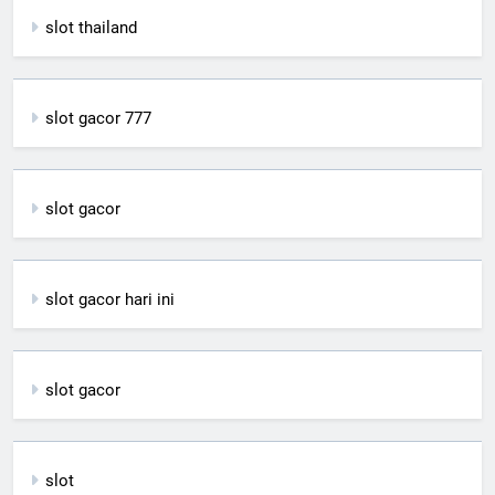
slot thailand
slot gacor 777
slot gacor
slot gacor hari ini
slot gacor
slot