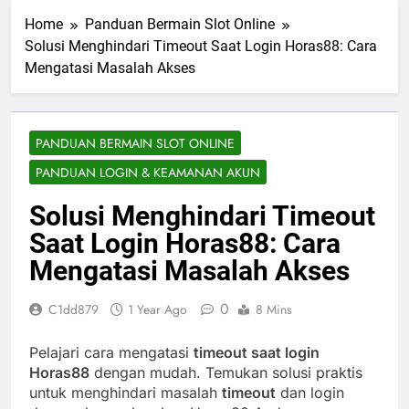
Home
Panduan Bermain Slot Online
Solusi Menghindari Timeout Saat Login Horas88: Cara
Mengatasi Masalah Akses
PANDUAN BERMAIN SLOT ONLINE
PANDUAN LOGIN & KEAMANAN AKUN
Solusi Menghindari Timeout
Saat Login Horas88: Cara
Mengatasi Masalah Akses
0
C1dd879
1 Year Ago
8 Mins
Pelajari cara mengatasi
timeout saat login
Horas88
dengan mudah. Temukan solusi praktis
untuk menghindari masalah
timeout
dan login