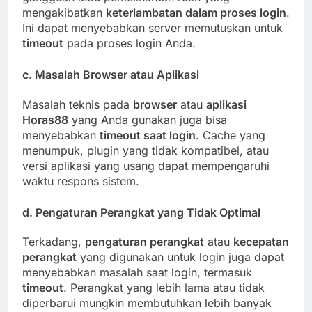
mengakibatkan
keterlambatan dalam proses login
.
Ini dapat menyebabkan server memutuskan untuk
timeout
pada proses login Anda.
c.
Masalah Browser atau Aplikasi
Masalah teknis pada
browser
atau
aplikasi
Horas88
yang Anda gunakan juga bisa
menyebabkan
timeout saat login
. Cache yang
menumpuk, plugin yang tidak kompatibel, atau
versi aplikasi yang usang dapat mempengaruhi
waktu respons sistem.
d.
Pengaturan Perangkat yang Tidak Optimal
Terkadang,
pengaturan perangkat
atau
kecepatan
perangkat
yang digunakan untuk login juga dapat
menyebabkan masalah saat login, termasuk
timeout
. Perangkat yang lebih lama atau tidak
diperbarui mungkin membutuhkan lebih banyak