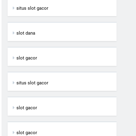
situs slot gacor
slot dana
slot gacor
situs slot gacor
slot gacor
slot gacor