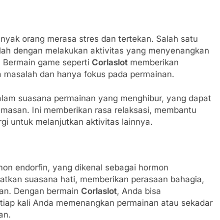
nyak orang merasa stres dan tertekan. Salah satu
alah dengan melakukan aktivitas yang menyenangkan
. Bermain game seperti
Corlaslot
memberikan
 masalah dan hanya fokus pada permainan.
 dalam suasana permainan yang menghibur, yang dapat
masan. Ini memberikan rasa relaksasi, membantu
i untuk melanjutkan aktivitas lainnya.
n endorfin, yang dikenal sebagai hormon
tkan suasana hati, memberikan perasaan bahagia,
kan. Dengan bermain
Corlaslot
, Anda bisa
tiap kali Anda memenangkan permainan atau sekadar
an.