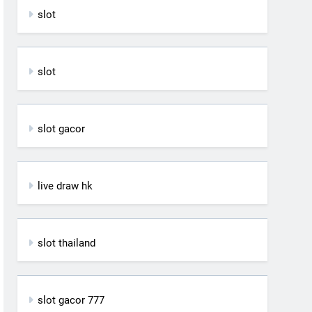
slot
slot
slot gacor
live draw hk
slot thailand
slot gacor 777