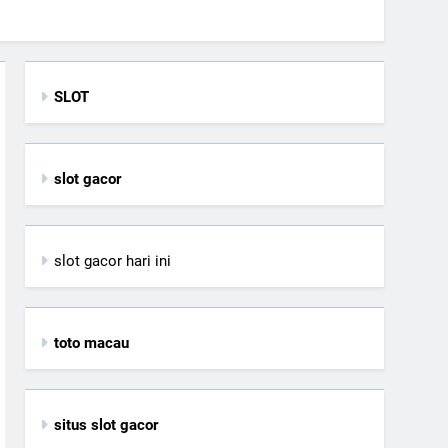
SLOT
slot gacor
slot gacor hari ini
toto macau
situs slot gacor