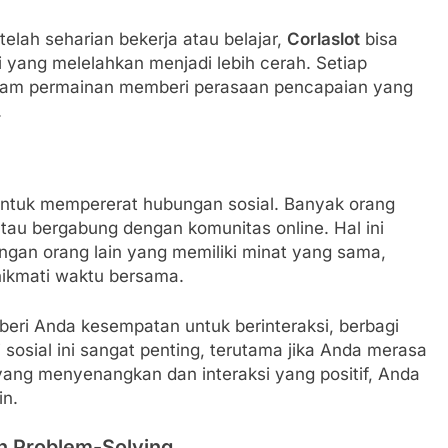
elah seharian bekerja atau belajar,
Corlaslot
bisa
i yang melelahkan menjadi lebih cerah. Setiap
lam permainan memberi perasaan pencapaian yang
.
untuk mempererat hubungan sosial. Banyak orang
u bergabung dengan komunitas online. Hal ini
ngan orang lain yang memiliki minat yang sama,
nikmati waktu bersama.
ri Anda kesempatan untuk berinteraksi, berbagi
 sosial ini sangat penting, terutama jika Anda merasa
yang menyenangkan dan interaksi yang positif, Anda
in.
n Problem-Solving