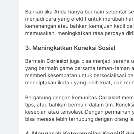
Bahkan jika Anda hanya bermain sebentar set
menjadi cara yang efektif untuk merubah har
kemenangan atau bahkan kemajuan kecil da
memuaskan, meningkatkan rasa percaya diri
3.
Meningkatkan Koneksi Sosial
Bermain
Corlaslot
juga bisa menjadi sarana 
yang bermain game bersama teman-teman ata
memberi kesempatan untuk bersosialisasi de
menciptakan ikatan yang lebih kuat, dan me
Bergabung dengan komunitas
Corlaslot
membe
tips, atau bahkan bermain dalam tim. Koneksi
kesepian atau terisolasi. Dengan permainan 
bisa merasa lebih terhubung dengan orang la
4.
Mengasah Keterampilan Kognitif da