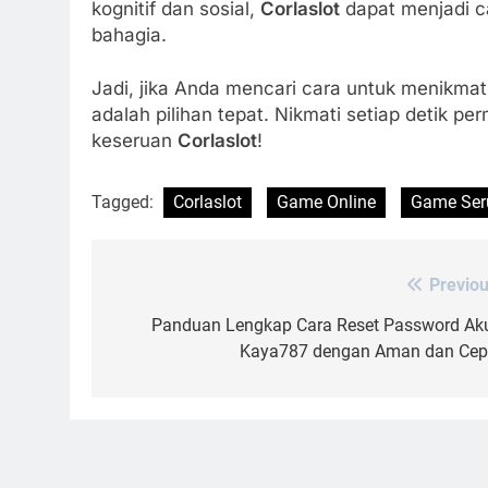
kognitif dan sosial,
Corlaslot
dapat menjadi ca
bahagia.
Jadi, jika Anda mencari cara untuk menikmat
adalah pilihan tepat. Nikmati setiap detik 
keseruan
Corlaslot
!
Tagged:
Corlaslot
Game Online
Game Ser
Previou
Post
navigation
Panduan Lengkap Cara Reset Password Ak
Kaya787 dengan Aman dan Cep