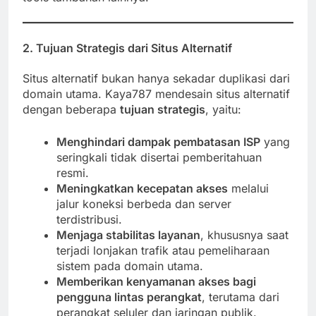
2. Tujuan Strategis dari Situs Alternatif
Situs alternatif bukan hanya sekadar duplikasi dari
domain utama. Kaya787 mendesain situs alternatif
dengan beberapa
tujuan strategis
, yaitu:
Menghindari dampak pembatasan ISP
yang
seringkali tidak disertai pemberitahuan
resmi.
Meningkatkan kecepatan akses
melalui
jalur koneksi berbeda dan server
terdistribusi.
Menjaga stabilitas layanan
, khususnya saat
terjadi lonjakan trafik atau pemeliharaan
sistem pada domain utama.
Memberikan kenyamanan akses bagi
pengguna lintas perangkat
, terutama dari
perangkat seluler dan jaringan publik.