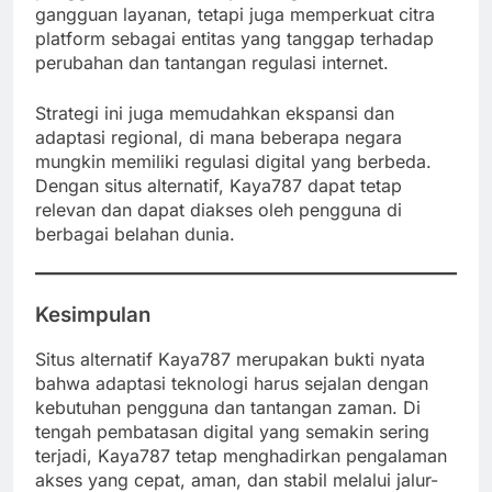
gangguan layanan, tetapi juga memperkuat citra
platform sebagai entitas yang tanggap terhadap
perubahan dan tantangan regulasi internet.
Strategi ini juga memudahkan ekspansi dan
adaptasi regional, di mana beberapa negara
mungkin memiliki regulasi digital yang berbeda.
Dengan situs alternatif, Kaya787 dapat tetap
relevan dan dapat diakses oleh pengguna di
berbagai belahan dunia.
Kesimpulan
Situs alternatif Kaya787 merupakan bukti nyata
bahwa adaptasi teknologi harus sejalan dengan
kebutuhan pengguna dan tantangan zaman. Di
tengah pembatasan digital yang semakin sering
terjadi, Kaya787 tetap menghadirkan pengalaman
akses yang cepat, aman, dan stabil melalui jalur-