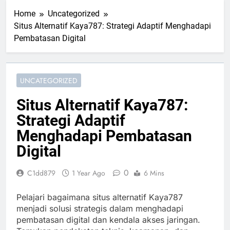
Home
Uncategorized
Situs Alternatif Kaya787: Strategi Adaptif Menghadapi
Pembatasan Digital
UNCATEGORIZED
Situs Alternatif Kaya787:
Strategi Adaptif
Menghadapi Pembatasan
Digital
0
C1dd879
1 Year Ago
6 Mins
Pelajari bagaimana situs alternatif Kaya787
menjadi solusi strategis dalam menghadapi
pembatasan digital dan kendala akses jaringan.