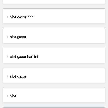
slot gacor 777
slot gacor
slot gacor hari ini
slot gacor
slot