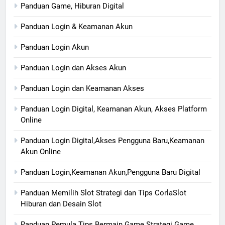
Panduan Game, Hiburan Digital
Panduan Login & Keamanan Akun
Panduan Login Akun
Panduan Login dan Akses Akun
Panduan Login dan Keamanan Akses
Panduan Login Digital, Keamanan Akun, Akses Platform
Online
Panduan Login Digital,Akses Pengguna Baru,Keamanan
Akun Online
Panduan Login,Keamanan Akun,Pengguna Baru Digital
Panduan Memilih Slot Strategi dan Tips CorlaSlot
Hiburan dan Desain Slot
Panduan Pemula Tips Bermain Game Strategi Game