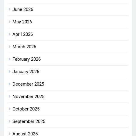
June 2026
May 2026
April 2026
March 2026
February 2026
January 2026
December 2025
November 2025
October 2025
September 2025
August 2025