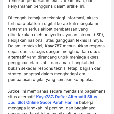
Temukan pendekatan teknis, keamanan, dan
kenyamanan pengguna dalam artikel ini.
Di tengah kemajuan teknologi informasi, akses
terhadap platform digital kerap kali mengalami
tantangan serius akibat pembatasan yang
diberlakukan oleh penyedia layanan internet (ISP),
kebijakan nasional, atau gangguan teknis lainnya.
Dalam konteks ini,
Kaya787
menunjukkan respons
cepat dan strategis dengan menghadirkan
situs
alternatif
yang dirancang untuk menjaga akses
pengguna tetap stabil dan aman. Langkah ini
bukan sekadar respons teknis, tetapi bagian dari
strategi adaptasi dalam menghadapi era
pembatasan digital yang semakin kompleks.
Artikel ini membahas secara mendalam bagaimana
situs alternatif
Kaya787: Daftar Alternatif Situs
Judi Slot Online Gacor Parah Hari Ini
bekerja,
mengapa langkah ini penting, dan bagaimana
pengguna dapat tetap menikmati pengalaman