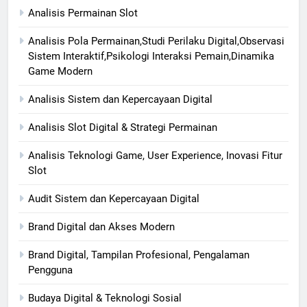
Analisis Permainan Slot
Analisis Pola Permainan,Studi Perilaku Digital,Observasi
Sistem Interaktif,Psikologi Interaksi Pemain,Dinamika
Game Modern
Analisis Sistem dan Kepercayaan Digital
Analisis Slot Digital & Strategi Permainan
Analisis Teknologi Game, User Experience, Inovasi Fitur
Slot
Audit Sistem dan Kepercayaan Digital
Brand Digital dan Akses Modern
Brand Digital, Tampilan Profesional, Pengalaman
Pengguna
Budaya Digital & Teknologi Sosial