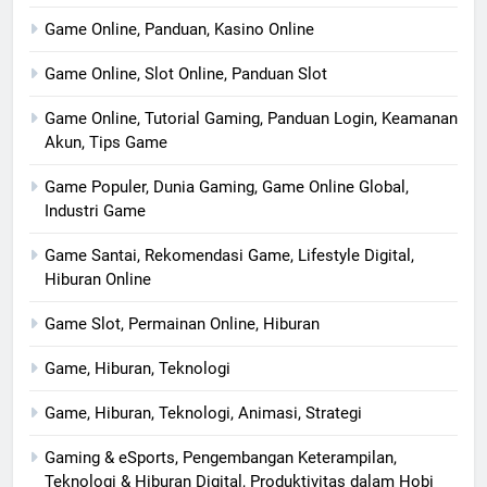
Game Online, Panduan, Kasino Online
Game Online, Slot Online, Panduan Slot
Game Online, Tutorial Gaming, Panduan Login, Keamanan
Akun, Tips Game
Game Populer, Dunia Gaming, Game Online Global,
Industri Game
Game Santai, Rekomendasi Game, Lifestyle Digital,
Hiburan Online
Game Slot, Permainan Online, Hiburan
Game, Hiburan, Teknologi
Game, Hiburan, Teknologi, Animasi, Strategi
Gaming & eSports, Pengembangan Keterampilan,
Teknologi & Hiburan Digital, Produktivitas dalam Hobi