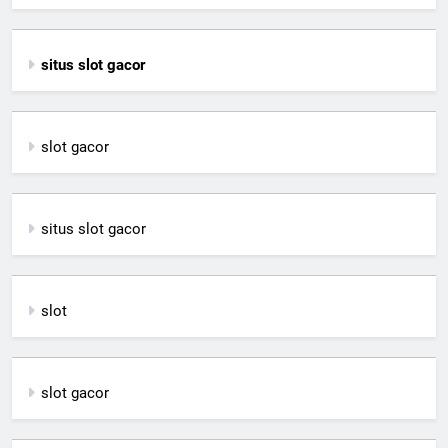
situs slot gacor
slot gacor
situs slot gacor
slot
slot gacor