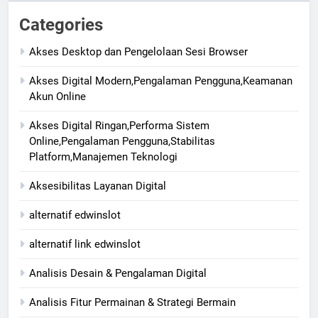
Categories
Akses Desktop dan Pengelolaan Sesi Browser
Akses Digital Modern,Pengalaman Pengguna,Keamanan
Akun Online
Akses Digital Ringan,Performa Sistem
Online,Pengalaman Pengguna,Stabilitas
Platform,Manajemen Teknologi
Aksesibilitas Layanan Digital
alternatif edwinslot
alternatif link edwinslot
Analisis Desain & Pengalaman Digital
Analisis Fitur Permainan & Strategi Bermain