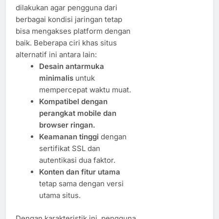
dilakukan agar pengguna dari
berbagai kondisi jaringan tetap
bisa mengakses platform dengan
baik. Beberapa ciri khas situs
alternatif ini antara lain:
Desain antarmuka
minimalis
untuk
mempercepat waktu muat.
Kompatibel dengan
perangkat mobile dan
browser ringan.
Keamanan tinggi
dengan
sertifikat SSL dan
autentikasi dua faktor.
Konten dan fitur utama
tetap sama dengan versi
utama situs.
Dengan karakteristik ini, pengguna