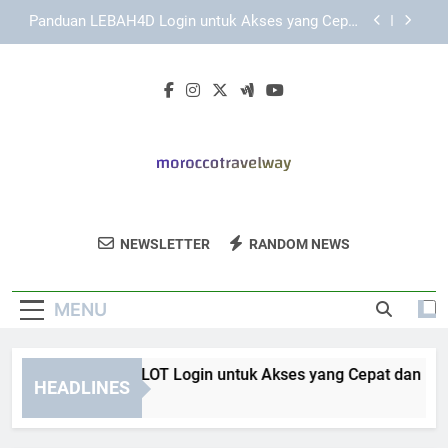
Skip
Panduan Login KAYA787 untuk Akses yang Cepat
to
dan Praktis
content
Panduan Menggunakan KAYA787 Login melalui
Browser Desktop
Panduan EDWINSLOT Login untuk Akses yang
Cepat dan Praktis
Panduan LEBAH4D Login untuk Akses yang Cepat
dan Praktis
Panduan Login KAYA787 untuk Akses yang Cepat
dan Praktis
Morocco Travel
Jelajahi Keindahan Maroko Dengan
Panduan Menggunakan KAYA787 Login melalui
NEWSLETTER
RANDOM NEWS
Way
Browser Desktop
Panduan Lengkap Dari Morocco Travel Way.
Untuk Pengalaman Wisata Yang Tak
MENU
Terlupakan.
Panduan EDWINSLOT Login untuk Akses yang Cepat dan Prakti
HEADLINES
 Weeks Ago