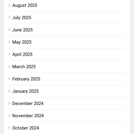
August 2025
July 2025
June 2025
May 2025
April 2025
March 2025
February 2025
January 2025
December 2024
November 2024
October 2024