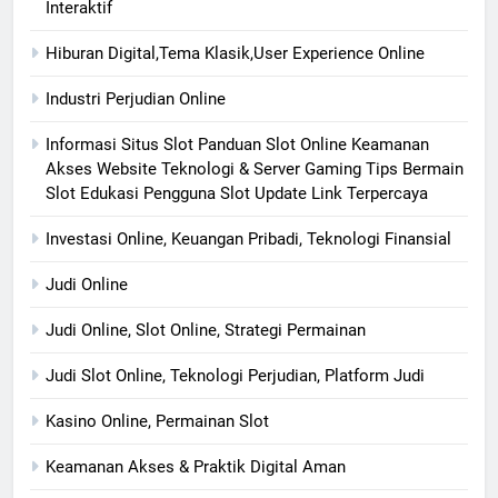
Interaktif
Hiburan Digital,Tema Klasik,User Experience Online
Industri Perjudian Online
Informasi Situs Slot Panduan Slot Online Keamanan
Akses Website Teknologi & Server Gaming Tips Bermain
Slot Edukasi Pengguna Slot Update Link Terpercaya
Investasi Online, Keuangan Pribadi, Teknologi Finansial
Judi Online
Judi Online, Slot Online, Strategi Permainan
Judi Slot Online, Teknologi Perjudian, Platform Judi
Kasino Online, Permainan Slot
Keamanan Akses & Praktik Digital Aman