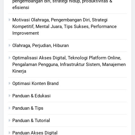
pengembangan diri, strategi hidup, produktivitas &
efisiensi
Motivasi Olahraga, Pengembangan Diri, Strategi
Kompetitif, Mental Juara, Tips Sukses, Performance
Improvement
Olahraga, Perjudian, Hiburan
Optimalisasi Akses Digital, Teknologi Platform Online,
Pengalaman Pengguna, Infrastruktur Sistem, Manajemen
Kinerja
Optimasi Konten Brand
Panduan & Edukasi
Panduan & Tips
Panduan & Tutorial
Panduan Akses Digital