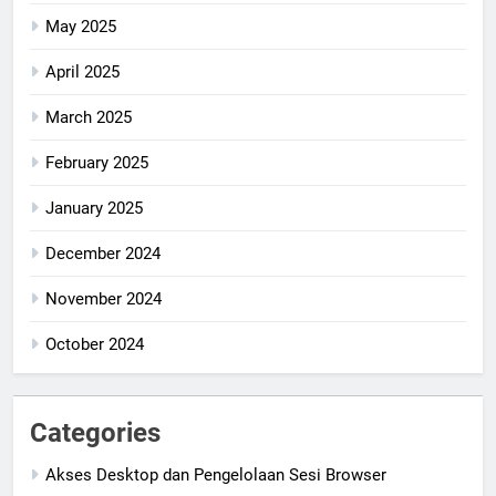
May 2025
April 2025
March 2025
February 2025
January 2025
December 2024
November 2024
October 2024
Categories
Akses Desktop dan Pengelolaan Sesi Browser