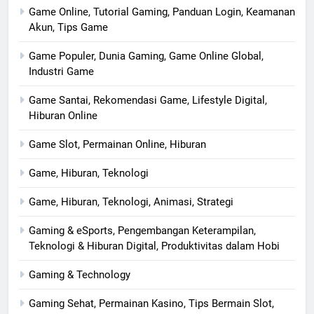
Game Online, Tutorial Gaming, Panduan Login, Keamanan
Akun, Tips Game
Game Populer, Dunia Gaming, Game Online Global,
Industri Game
Game Santai, Rekomendasi Game, Lifestyle Digital,
Hiburan Online
Game Slot, Permainan Online, Hiburan
Game, Hiburan, Teknologi
Game, Hiburan, Teknologi, Animasi, Strategi
Gaming & eSports, Pengembangan Keterampilan,
Teknologi & Hiburan Digital, Produktivitas dalam Hobi
Gaming & Technology
Gaming Sehat, Permainan Kasino, Tips Bermain Slot,