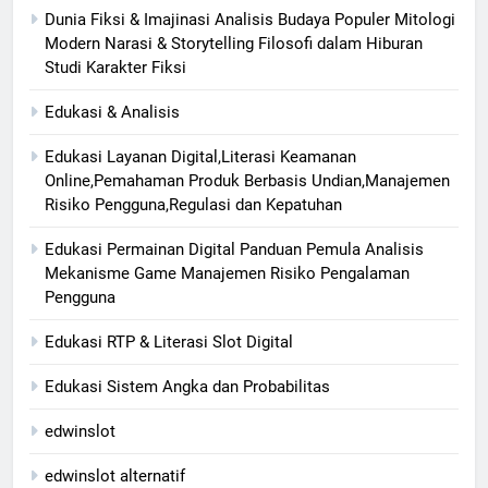
Dunia Fiksi & Imajinasi Analisis Budaya Populer Mitologi
Modern Narasi & Storytelling Filosofi dalam Hiburan
Studi Karakter Fiksi
Edukasi & Analisis
Edukasi Layanan Digital,Literasi Keamanan
Online,Pemahaman Produk Berbasis Undian,Manajemen
Risiko Pengguna,Regulasi dan Kepatuhan
Edukasi Permainan Digital Panduan Pemula Analisis
Mekanisme Game Manajemen Risiko Pengalaman
Pengguna
Edukasi RTP & Literasi Slot Digital
Edukasi Sistem Angka dan Probabilitas
edwinslot
edwinslot alternatif