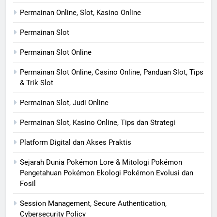
Permainan Online, Slot, Kasino Online
Permainan Slot
Permainan Slot Online
Permainan Slot Online, Casino Online, Panduan Slot, Tips
& Trik Slot
Permainan Slot, Judi Online
Permainan Slot, Kasino Online, Tips dan Strategi
Platform Digital dan Akses Praktis
Sejarah Dunia Pokémon Lore & Mitologi Pokémon
Pengetahuan Pokémon Ekologi Pokémon Evolusi dan
Fosil
Session Management, Secure Authentication,
Cybersecurity Policy