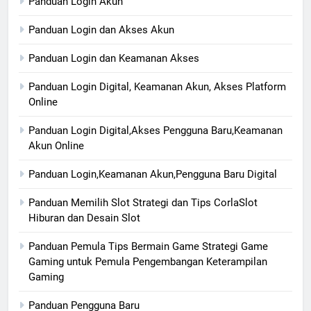
Panduan Login Akun
Panduan Login dan Akses Akun
Panduan Login dan Keamanan Akses
Panduan Login Digital, Keamanan Akun, Akses Platform
Online
Panduan Login Digital,Akses Pengguna Baru,Keamanan
Akun Online
Panduan Login,Keamanan Akun,Pengguna Baru Digital
Panduan Memilih Slot Strategi dan Tips CorlaSlot
Hiburan dan Desain Slot
Panduan Pemula Tips Bermain Game Strategi Game
Gaming untuk Pemula Pengembangan Keterampilan
Gaming
Panduan Pengguna Baru