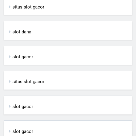
situs slot gacor
slot dana
slot gacor
situs slot gacor
slot gacor
slot gacor