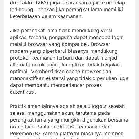
dua faktor (2FA) juga disarankan agar akun tetap
terlindungi, bahkan jika perangkat lama memiliki
keterbatasan dalam keamanan.
Jika perangkat lama tidak mendukung versi
aplikasi terbaru, pengguna dapat mencoba login
melalui browser yang kompatibel. Browser
modern yang diperbarui biasanya mendukung
protokol keamanan terbaru dan dapat menjadi
alternatif untuk login jika aplikasi tidak berjalan
optimal. Membersihkan cache browser dan
menonaktifkan ekstensi yang tidak diperlukan juga
dapat membantu memperlancar proses
autentikasi.
Praktik aman lainnya adalah selalu logout setelah
selesai menggunakan akun, terutama pada
perangkat lama yang mungkin digunakan bersama
orang lain. Pantau notifikasi keamanan dari
Pokemon787 karena platform biasanya memberi