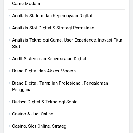
Game Modern
Analisis Sistem dan Kepercayaan Digital
Analisis Slot Digital & Strategi Permainan
Analisis Teknologi Game, User Experience, Inovasi Fitur
Slot
Audit Sistem dan Kepercayaan Digital
Brand Digital dan Akses Modern
Brand Digital, Tampilan Profesional, Pengalaman
Pengguna
Budaya Digital & Teknologi Sosial
Casino & Judi Online
Casino, Slot Online, Strategi