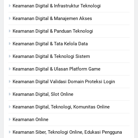
Keamanan Digital & Infrastruktur Teknologi
Keamanan Digital & Manajemen Akses
Keamanan Digital & Panduan Teknologi
Keamanan Digital & Tata Kelola Data
Keamanan Digital & Teknologi Sistem
Keamanan Digital & Ulasan Platform Game
Keamanan Digital Validasi Domain Proteksi Login
Keamanan Digital, Slot Online
Keamanan Digital, Teknologi, Komunitas Online
Keamanan Online
Keamanan Siber, Teknologi Online, Edukasi Pengguna