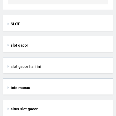
SLOT
slot gacor
slot gacor hari ini
toto macau
situs slot gacor