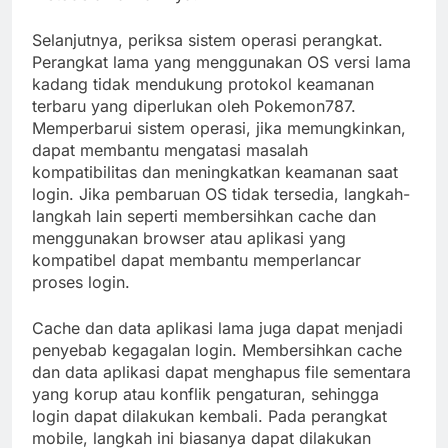
Selanjutnya, periksa sistem operasi perangkat.
Perangkat lama yang menggunakan OS versi lama
kadang tidak mendukung protokol keamanan
terbaru yang diperlukan oleh Pokemon787.
Memperbarui sistem operasi, jika memungkinkan,
dapat membantu mengatasi masalah
kompatibilitas dan meningkatkan keamanan saat
login. Jika pembaruan OS tidak tersedia, langkah-
langkah lain seperti membersihkan cache dan
menggunakan browser atau aplikasi yang
kompatibel dapat membantu memperlancar
proses login.
Cache dan data aplikasi lama juga dapat menjadi
penyebab kegagalan login. Membersihkan cache
dan data aplikasi dapat menghapus file sementara
yang korup atau konflik pengaturan, sehingga
login dapat dilakukan kembali. Pada perangkat
mobile, langkah ini biasanya dapat dilakukan