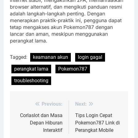
internet stabil, mengaktifkan 2FA, memanfaatkan
browser alternatif, dan mengikuti panduan resmi
adalah langkah-langkah penting. Dengan
menerapkan praktik-praktik ini, pengguna dapat
tetap mengakses akun Pokemon787 dengan
lancar dan aman, meskipun menggunakan
perangkat lama.
Tagged:
keamanan akun
login gagal
perangkat lama
Pokemon787
troubleshooting
Previous:
Next:
Post
navigation
Corlaslot dan Masa
Tips Login Cepat
Depan Hiburan
Pokemon787 Link di
Interaktif
Perangkat Mobile