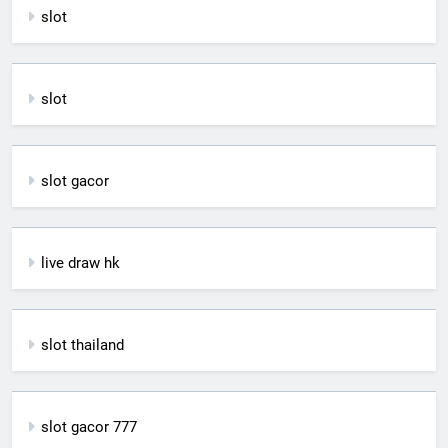
slot
slot
slot gacor
live draw hk
slot thailand
slot gacor 777