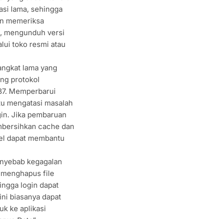
asi lama, sehingga
an memeriksa
lu, mengunduh versi
lui toko resmi atau
rangkat lama yang
ng protokol
87. Memperbarui
tu mengatasi masalah
gin. Jika pembaruan
embersihkan cache dan
bel dapat membantu
penyebab kegagalan
 menghapus file
ingga login dapat
ini biasanya dapat
k ke aplikasi