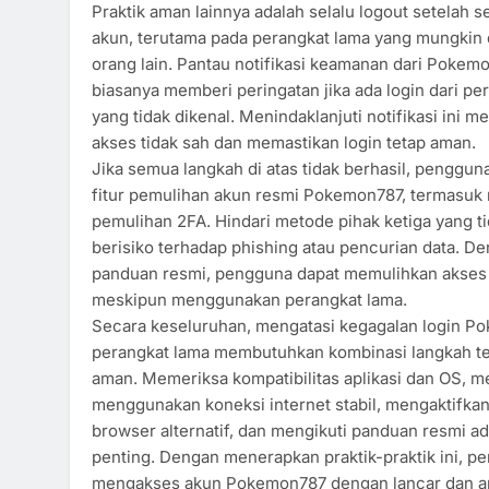
Praktik aman lainnya adalah selalu logout setelah
akun, terutama pada perangkat lama yang mungkin
orang lain. Pantau notifikasi keamanan dari Pokem
biasanya memberi peringatan jika ada login dari per
yang tidak dikenal. Menindaklanjuti notifikasi in
akses tidak sah dan memastikan login tetap aman.
Jika semua langkah di atas tidak berhasil, pengg
fitur pemulihan akun resmi Pokemon787, termasuk r
pemulihan 2FA. Hindari metode pihak ketiga yang ti
berisiko terhadap phishing atau pencurian data. D
panduan resmi, pengguna dapat memulihkan akse
meskipun menggunakan perangkat lama.
Secara keseluruhan, mengatasi kegagalan login P
perangkat lama membutuhkan kombinasi langkah tek
aman. Memeriksa kompatibilitas aplikasi dan OS, 
menggunakan koneksi internet stabil, mengaktifka
browser alternatif, dan mengikuti panduan resmi a
penting. Dengan menerapkan praktik-praktik ini, p
mengakses akun Pokemon787 dengan lancar dan a