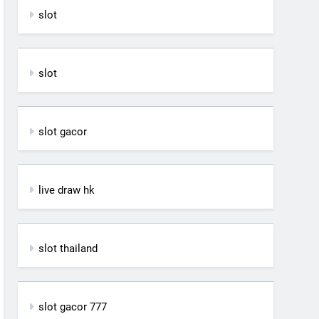
slot
slot
slot gacor
live draw hk
slot thailand
slot gacor 777