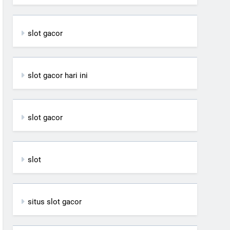
slot gacor
slot gacor hari ini
slot gacor
slot
situs slot gacor