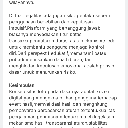
wilayahnya.
Di luar legalitas,ada juga risiko perilaku seperti
penggunaan berlebihan dan keputusan
impulsif.Platform yang bertanggung jawab
biasanya menyediakan fitur batas
transaksi,pengaturan durasi,atau mekanisme jeda
untuk membantu pengguna menjaga kontrol
diri.Dari perspektif edukatif,memahami batas
pribadi,memisahkan dana hiburan,dan
menghindari keputusan emosional adalah prinsip
dasar untuk menurunkan risiko.
Kesimpulan
Konsep situs toto pada dasarnya adalah sistem
digital yang mengelola pilihan pengguna terhadap
event hasil,memvalidasi hasil,dan menghitung
pembayaran berdasarkan aturan tertentu.Kualitas
pengalaman pengguna ditentukan oleh kejelasan
mekanisme hasil,transparansi aturan,stabilitas