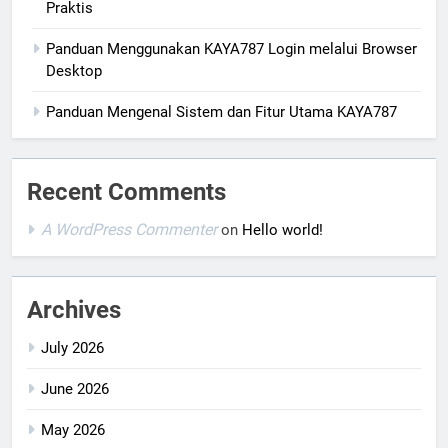
Praktis
Panduan Menggunakan KAYA787 Login melalui Browser
Desktop
Panduan Mengenal Sistem dan Fitur Utama KAYA787
Recent Comments
A WordPress Commenter
on
Hello world!
Archives
July 2026
June 2026
May 2026