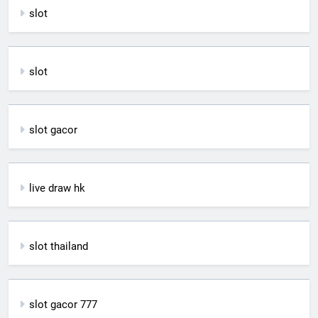
slot
slot
slot gacor
live draw hk
slot thailand
slot gacor 777