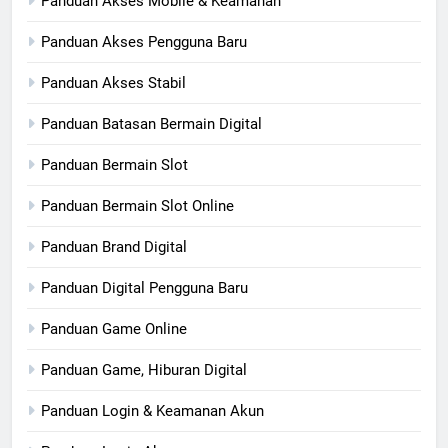
Panduan Akses Mobile & Keamanan
Panduan Akses Pengguna Baru
Panduan Akses Stabil
Panduan Batasan Bermain Digital
Panduan Bermain Slot
Panduan Bermain Slot Online
Panduan Brand Digital
Panduan Digital Pengguna Baru
Panduan Game Online
Panduan Game, Hiburan Digital
Panduan Login & Keamanan Akun