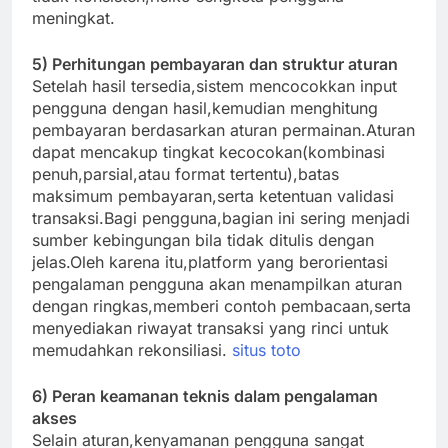
meningkat.
5) Perhitungan pembayaran dan struktur aturan
Setelah hasil tersedia,sistem mencocokkan input
pengguna dengan hasil,kemudian menghitung
pembayaran berdasarkan aturan permainan.Aturan
dapat mencakup tingkat kecocokan(kombinasi
penuh,parsial,atau format tertentu),batas
maksimum pembayaran,serta ketentuan validasi
transaksi.Bagi pengguna,bagian ini sering menjadi
sumber kebingungan bila tidak ditulis dengan
jelas.Oleh karena itu,platform yang berorientasi
pengalaman pengguna akan menampilkan aturan
dengan ringkas,memberi contoh pembacaan,serta
menyediakan riwayat transaksi yang rinci untuk
memudahkan rekonsiliasi.
situs toto
6) Peran keamanan teknis dalam pengalaman
akses
Selain aturan,kenyamanan pengguna sangat