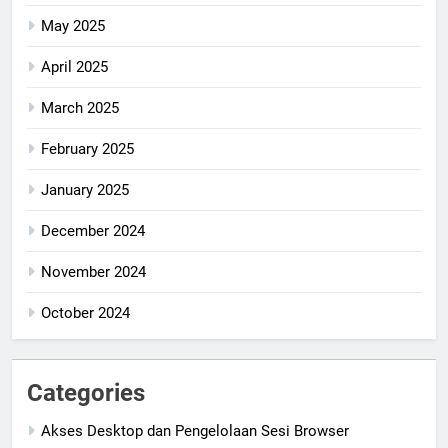
May 2025
April 2025
March 2025
February 2025
January 2025
December 2024
November 2024
October 2024
Categories
Akses Desktop dan Pengelolaan Sesi Browser