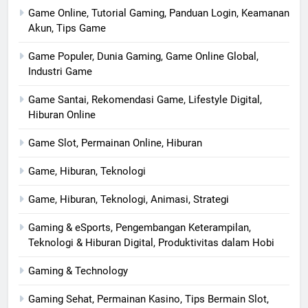
Game Online, Tutorial Gaming, Panduan Login, Keamanan
Akun, Tips Game
Game Populer, Dunia Gaming, Game Online Global,
Industri Game
Game Santai, Rekomendasi Game, Lifestyle Digital,
Hiburan Online
Game Slot, Permainan Online, Hiburan
Game, Hiburan, Teknologi
Game, Hiburan, Teknologi, Animasi, Strategi
Gaming & eSports, Pengembangan Keterampilan,
Teknologi & Hiburan Digital, Produktivitas dalam Hobi
Gaming & Technology
Gaming Sehat, Permainan Kasino, Tips Bermain Slot,