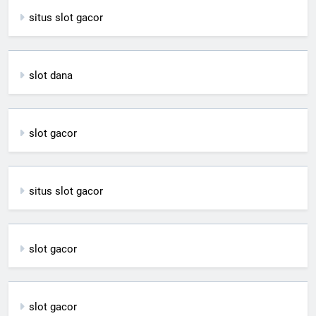
situs slot gacor
slot dana
slot gacor
situs slot gacor
slot gacor
slot gacor