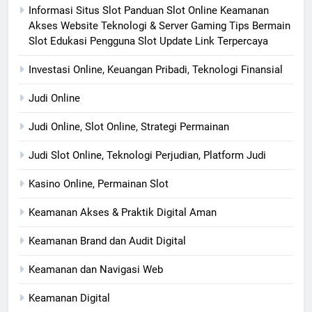
Informasi Situs Slot Panduan Slot Online Keamanan
Akses Website Teknologi & Server Gaming Tips Bermain
Slot Edukasi Pengguna Slot Update Link Terpercaya
Investasi Online, Keuangan Pribadi, Teknologi Finansial
Judi Online
Judi Online, Slot Online, Strategi Permainan
Judi Slot Online, Teknologi Perjudian, Platform Judi
Kasino Online, Permainan Slot
Keamanan Akses & Praktik Digital Aman
Keamanan Brand dan Audit Digital
Keamanan dan Navigasi Web
Keamanan Digital