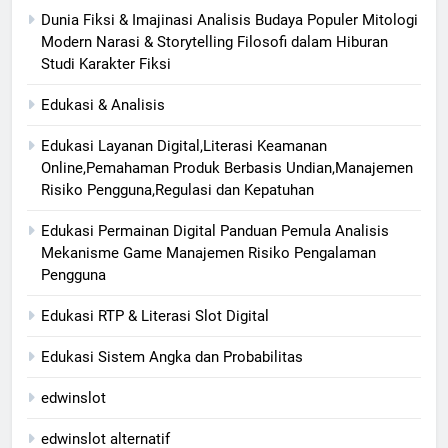
Dunia Fiksi & Imajinasi Analisis Budaya Populer Mitologi
Modern Narasi & Storytelling Filosofi dalam Hiburan
Studi Karakter Fiksi
Edukasi & Analisis
Edukasi Layanan Digital,Literasi Keamanan
Online,Pemahaman Produk Berbasis Undian,Manajemen
Risiko Pengguna,Regulasi dan Kepatuhan
Edukasi Permainan Digital Panduan Pemula Analisis
Mekanisme Game Manajemen Risiko Pengalaman
Pengguna
Edukasi RTP & Literasi Slot Digital
Edukasi Sistem Angka dan Probabilitas
edwinslot
edwinslot alternatif