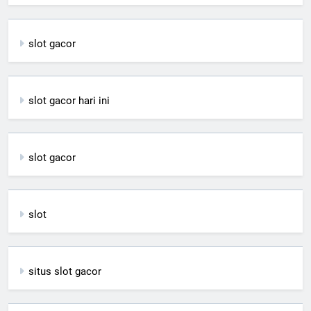
slot gacor
slot gacor hari ini
slot gacor
slot
situs slot gacor