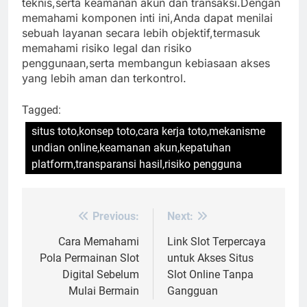
teknis,serta keamanan akun dan transaksi.Dengan
memahami komponen inti ini,Anda dapat menilai
sebuah layanan secara lebih objektif,termasuk
memahami risiko legal dan risiko
penggunaan,serta membangun kebiasaan akses
yang lebih aman dan terkontrol.
Tagged:
situs toto,konsep toto,cara kerja toto,mekanisme
undian online,keamanan akun,kepatuhan
platform,transparansi hasil,risiko pengguna
Previous:
Next:
Post
navigation
Cara Memahami
Link Slot Terpercaya
Pola Permainan Slot
untuk Akses Situs
Digital Sebelum
Slot Online Tanpa
Mulai Bermain
Gangguan