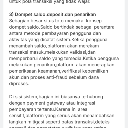
untuk pola transaksi yang tidak wajar.
3) Dompet saldo,deposit,dan penarikan
Sebagian besar situs toto memakai konsep
dompet saldo.Saldo bertindak sebagai perantara
antara metode pembayaran pengguna dan
aktivitas yang dicatat sistem.Ketika pengguna
menambah saldo,platform akan merekam
transaksi masuk,melakukan validasi,dan
memperbarui saldo yang tersedia.Ketika pengguna
melakukan penarikan,platform akan menerapkan
pemeriksaan keamanan,verifikasi kepemilikan
akun,dan proses anti-fraud sebelum dana
diproses.
Di sisi sistem,bagian ini biasanya terhubung
dengan payment gateway atau integrasi
pembayaran tertentu.Karena ini area
sensitif,platform yang serius akan menambahkan
langkah mitigasi seperti batas transaksi,deteksi