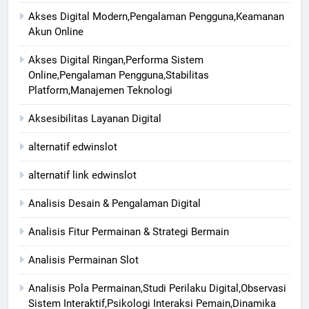
Akses Digital Modern,Pengalaman Pengguna,Keamanan
Akun Online
Akses Digital Ringan,Performa Sistem
Online,Pengalaman Pengguna,Stabilitas
Platform,Manajemen Teknologi
Aksesibilitas Layanan Digital
alternatif edwinslot
alternatif link edwinslot
Analisis Desain & Pengalaman Digital
Analisis Fitur Permainan & Strategi Bermain
Analisis Permainan Slot
Analisis Pola Permainan,Studi Perilaku Digital,Observasi
Sistem Interaktif,Psikologi Interaksi Pemain,Dinamika