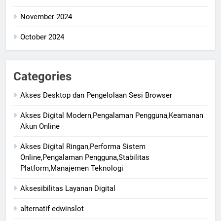
November 2024
October 2024
Categories
Akses Desktop dan Pengelolaan Sesi Browser
Akses Digital Modern,Pengalaman Pengguna,Keamanan
Akun Online
Akses Digital Ringan,Performa Sistem
Online,Pengalaman Pengguna,Stabilitas
Platform,Manajemen Teknologi
Aksesibilitas Layanan Digital
alternatif edwinslot