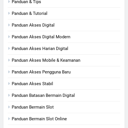
Panduan & Tips
Panduan & Tutorial
Panduan Akses Digital
Panduan Akses Digital Modern
Panduan Akses Harian Digital
Panduan Akses Mobile & Keamanan
Panduan Akses Pengguna Baru
Panduan Akses Stabil
Panduan Batasan Bermain Digital
Panduan Bermain Slot
Panduan Bermain Slot Online