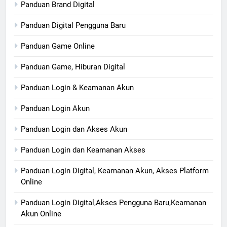
Panduan Brand Digital
Panduan Digital Pengguna Baru
Panduan Game Online
Panduan Game, Hiburan Digital
Panduan Login & Keamanan Akun
Panduan Login Akun
Panduan Login dan Akses Akun
Panduan Login dan Keamanan Akses
Panduan Login Digital, Keamanan Akun, Akses Platform
Online
Panduan Login Digital,Akses Pengguna Baru,Keamanan
Akun Online