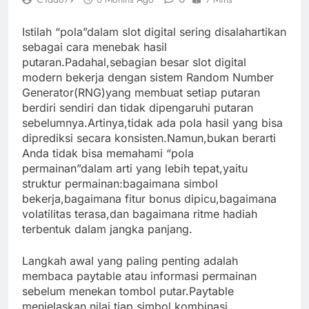
Istilah “pola”dalam slot digital sering disalahartikan
sebagai cara menebak hasil
putaran.Padahal,sebagian besar slot digital
modern bekerja dengan sistem Random Number
Generator(RNG)yang membuat setiap putaran
berdiri sendiri dan tidak dipengaruhi putaran
sebelumnya.Artinya,tidak ada pola hasil yang bisa
diprediksi secara konsisten.Namun,bukan berarti
Anda tidak bisa memahami “pola
permainan”dalam arti yang lebih tepat,yaitu
struktur permainan:bagaimana simbol
bekerja,bagaimana fitur bonus dipicu,bagaimana
volatilitas terasa,dan bagaimana ritme hadiah
terbentuk dalam jangka panjang.
Langkah awal yang paling penting adalah
membaca paytable atau informasi permainan
sebelum menekan tombol putar.Paytable
menjelaskan nilai tiap simbol,kombinasi