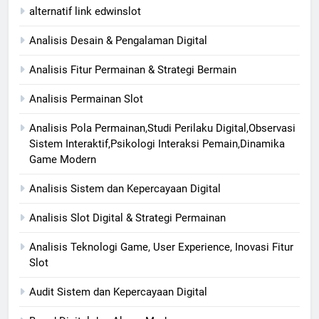
alternatif link edwinslot
Analisis Desain & Pengalaman Digital
Analisis Fitur Permainan & Strategi Bermain
Analisis Permainan Slot
Analisis Pola Permainan,Studi Perilaku Digital,Observasi
Sistem Interaktif,Psikologi Interaksi Pemain,Dinamika
Game Modern
Analisis Sistem dan Kepercayaan Digital
Analisis Slot Digital & Strategi Permainan
Analisis Teknologi Game, User Experience, Inovasi Fitur
Slot
Audit Sistem dan Kepercayaan Digital