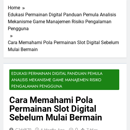
Home
Edukasi Permainan Digital Panduan Pemula Analisis
Mekanisme Game Manajemen Risiko Pengalaman
Pengguna
Cara Memahami Pola Permainan Slot Digital Sebelum
Mulai Bermain
EDUKASI PERMAINAN DIGITAL PANDUAN PEMULA
ANALISIS MEKANISME GAME MANAJEMEN RISIKO
PENGALAMAN PENGGUNA
Cara Memahami Pola
Permainan Slot Digital
Sebelum Mulai Bermain
0
C1dd879
6 Months Ago
7 Mins