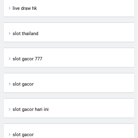
live draw hk
slot thailand
slot gacor 777
slot gacor
slot gacor hari ini
slot gacor