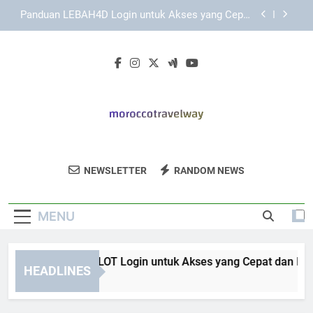
Skip
Panduan Login KAYA787 untuk Akses yang Cepat
to
dan Praktis
content
Panduan Menggunakan KAYA787 Login melalui
Browser Desktop
Panduan EDWINSLOT Login untuk Akses yang
Cepat dan Praktis
Panduan LEBAH4D Login untuk Akses yang Cepat
dan Praktis
Panduan Login KAYA787 untuk Akses yang Cepat
dan Praktis
Morocco Travel
Jelajahi Keindahan Maroko Dengan
Panduan Menggunakan KAYA787 Login melalui
NEWSLETTER
RANDOM NEWS
Way
Browser Desktop
Panduan Lengkap Dari Morocco Travel Way.
Untuk Pengalaman Wisata Yang Tak
MENU
Terlupakan.
anduan EDWINSLOT Login untuk Akses yang Cepat dan Praktis
HEADLINES
Weeks Ago