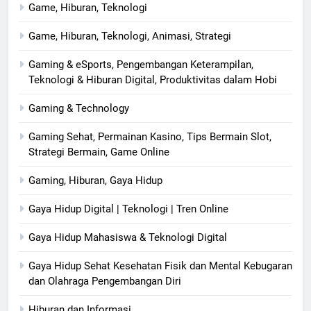
Game, Hiburan, Teknologi
Game, Hiburan, Teknologi, Animasi, Strategi
Gaming & eSports, Pengembangan Keterampilan,
Teknologi & Hiburan Digital, Produktivitas dalam Hobi
Gaming & Technology
Gaming Sehat, Permainan Kasino, Tips Bermain Slot,
Strategi Bermain, Game Online
Gaming, Hiburan, Gaya Hidup
Gaya Hidup Digital | Teknologi | Tren Online
Gaya Hidup Mahasiswa & Teknologi Digital
Gaya Hidup Sehat Kesehatan Fisik dan Mental Kebugaran
dan Olahraga Pengembangan Diri
Hiburan dan Informasi