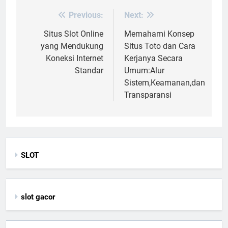
Previous:
Next:
Post
navigation
Situs Slot Online
Memahami Konsep
yang Mendukung
Situs Toto dan Cara
Koneksi Internet
Kerjanya Secara
Standar
Umum:Alur
Sistem,Keamanan,dan
Transparansi
SLOT
slot gacor