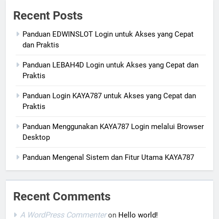
Recent Posts
Panduan EDWINSLOT Login untuk Akses yang Cepat
dan Praktis
Panduan LEBAH4D Login untuk Akses yang Cepat dan
Praktis
Panduan Login KAYA787 untuk Akses yang Cepat dan
Praktis
Panduan Menggunakan KAYA787 Login melalui Browser
Desktop
Panduan Mengenal Sistem dan Fitur Utama KAYA787
Recent Comments
A WordPress Commenter
on
Hello world!