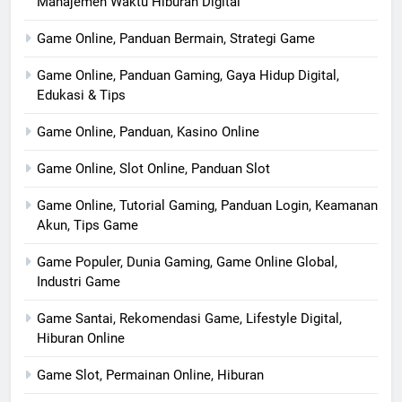
Manajemen Waktu Hiburan Digital
Game Online, Panduan Bermain, Strategi Game
Game Online, Panduan Gaming, Gaya Hidup Digital,
Edukasi & Tips
Game Online, Panduan, Kasino Online
Game Online, Slot Online, Panduan Slot
Game Online, Tutorial Gaming, Panduan Login, Keamanan
Akun, Tips Game
Game Populer, Dunia Gaming, Game Online Global,
Industri Game
Game Santai, Rekomendasi Game, Lifestyle Digital,
Hiburan Online
Game Slot, Permainan Online, Hiburan