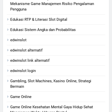
Mekanisme Game Manajemen Risiko Pengalaman
Pengguna
Edukasi RTP & Literasi Slot Digital
Edukasi Sistem Angka dan Probabilitas
edwinslot
edwinslot alternatif
edwinslot link alternatif
edwinslot login
Gambling, Slot Machines, Kasino Online, Strategi
Bermain
Game Online
Game Online Kesehatan Mental Gaya Hidup Sehat