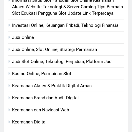
Informasi Situs Slot Panduan Slot Online Keamanan
Akses Website Teknologi & Server Gaming Tips Bermain
Slot Edukasi Pengguna Slot Update Link Terpercaya
Investasi Online, Keuangan Pribadi, Teknologi Finansial
Judi Online
Judi Online, Slot Online, Strategi Permainan
Judi Slot Online, Teknologi Perjudian, Platform Judi
Kasino Online, Permainan Slot
Keamanan Akses & Praktik Digital Aman
Keamanan Brand dan Audit Digital
Keamanan dan Navigasi Web
Keamanan Digital