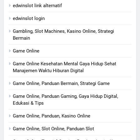
edwinslot link alternatif
edwinslot login
Gambling, Slot Machines, Kasino Online, Strategi
Bermain
Game Online
Game Online Kesehatan Mental Gaya Hidup Sehat
Manajemen Waktu Hiburan Digital
Game Online, Panduan Bermain, Strategi Game
Game Online, Panduan Gaming, Gaya Hidup Digital,
Edukasi & Tips
Game Online, Panduan, Kasino Online
Game Online, Slot Online, Panduan Slot