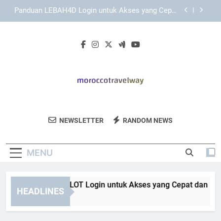
Skip
Panduan Login KAYA787 untuk Akses yang Cepat
to
dan Praktis
content
Panduan Menggunakan KAYA787 Login melalui
Browser Desktop
Panduan EDWINSLOT Login untuk Akses yang
Cepat dan Praktis
Panduan LEBAH4D Login untuk Akses yang Cepat
dan Praktis
Panduan Login KAYA787 untuk Akses yang Cepat
dan Praktis
Morocco Travel
Jelajahi Keindahan Maroko Dengan
Panduan Menggunakan KAYA787 Login melalui
NEWSLETTER
RANDOM NEWS
Way
Browser Desktop
Panduan Lengkap Dari Morocco Travel Way.
Untuk Pengalaman Wisata Yang Tak
MENU
Terlupakan.
anduan EDWINSLOT Login untuk Akses yang Cepat dan Praktis
HEADLINES
Weeks Ago