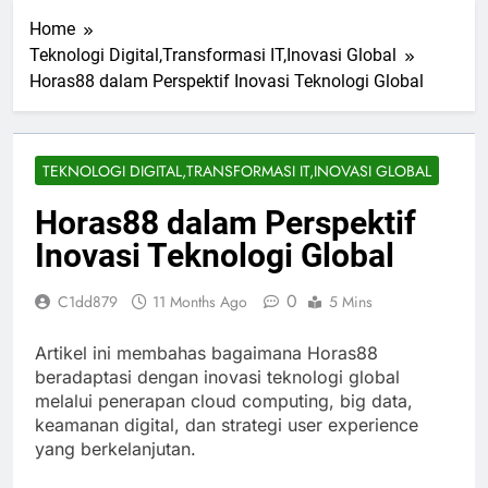
Home
Teknologi Digital,Transformasi IT,Inovasi Global
Horas88 dalam Perspektif Inovasi Teknologi Global
TEKNOLOGI DIGITAL,TRANSFORMASI IT,INOVASI GLOBAL
Horas88 dalam Perspektif
Inovasi Teknologi Global
0
C1dd879
11 Months Ago
5 Mins
Artikel ini membahas bagaimana Horas88
beradaptasi dengan inovasi teknologi global
melalui penerapan cloud computing, big data,
keamanan digital, dan strategi user experience
yang berkelanjutan.