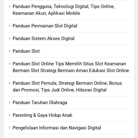
Panduan Pengguna, Teknologi Digital, Tips Online,
Keamanan Akun, Aplikasi Mobile
Panduan Permainan Slot Digital
Panduan Sistem Akses Digital
Panduan Slot
Panduan Slot Online Tips Memilih Situs Slot Keamanan
Bermain Slot Strategi Bermain Aman Edukasi Slot Online
Panduan Slot Pemula, Strategi Bermain Online, Bonus
dan Promosi, Tips Judi Online, Hiburan Digital
Panduan Taruhan Olahraga
Parenting & Gaya Hidup Anak
Pengelolaan Informasi dan Navigasi Digital