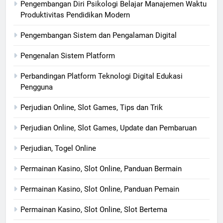
Pengembangan Diri Psikologi Belajar Manajemen Waktu
Produktivitas Pendidikan Modern
Pengembangan Sistem dan Pengalaman Digital
Pengenalan Sistem Platform
Perbandingan Platform Teknologi Digital Edukasi
Pengguna
Perjudian Online, Slot Games, Tips dan Trik
Perjudian Online, Slot Games, Update dan Pembaruan
Perjudian, Togel Online
Permainan Kasino, Slot Online, Panduan Bermain
Permainan Kasino, Slot Online, Panduan Pemain
Permainan Kasino, Slot Online, Slot Bertema