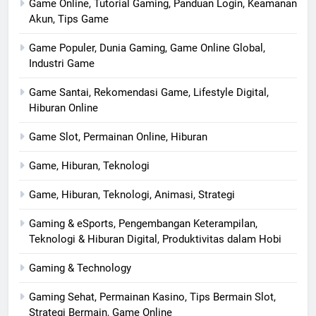
Game Online, Tutorial Gaming, Panduan Login, Keamanan
Akun, Tips Game
Game Populer, Dunia Gaming, Game Online Global,
Industri Game
Game Santai, Rekomendasi Game, Lifestyle Digital,
Hiburan Online
Game Slot, Permainan Online, Hiburan
Game, Hiburan, Teknologi
Game, Hiburan, Teknologi, Animasi, Strategi
Gaming & eSports, Pengembangan Keterampilan,
Teknologi & Hiburan Digital, Produktivitas dalam Hobi
Gaming & Technology
Gaming Sehat, Permainan Kasino, Tips Bermain Slot,
Strategi Bermain, Game Online