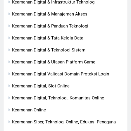
Keamanan Digital & Infrastruktur Teknologi
Keamanan Digital & Manajemen Akses
Keamanan Digital & Panduan Teknologi
Keamanan Digital & Tata Kelola Data
Keamanan Digital & Teknologi Sistem
Keamanan Digital & Ulasan Platform Game
Keamanan Digital Validasi Domain Proteksi Login
Keamanan Digital, Slot Online
Keamanan Digital, Teknologi, Komunitas Online
Keamanan Online
Keamanan Siber, Teknologi Online, Edukasi Pengguna