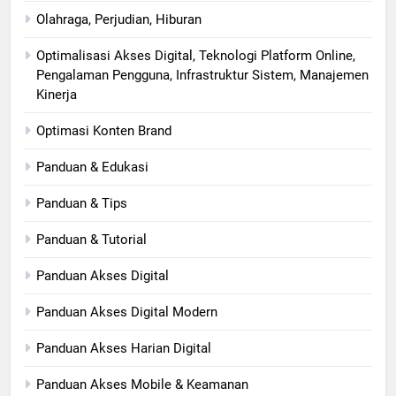
Olahraga, Perjudian, Hiburan
Optimalisasi Akses Digital, Teknologi Platform Online,
Pengalaman Pengguna, Infrastruktur Sistem, Manajemen
Kinerja
Optimasi Konten Brand
Panduan & Edukasi
Panduan & Tips
Panduan & Tutorial
Panduan Akses Digital
Panduan Akses Digital Modern
Panduan Akses Harian Digital
Panduan Akses Mobile & Keamanan