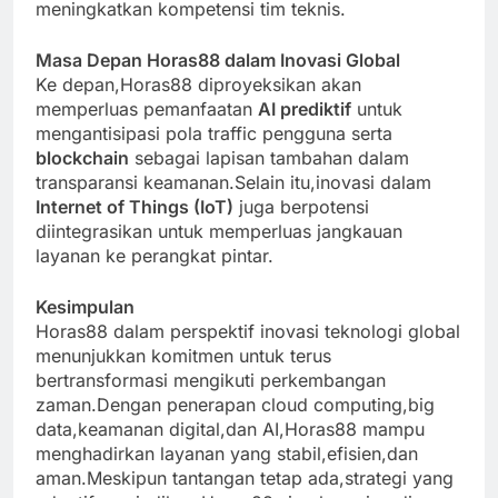
meningkatkan kompetensi tim teknis.
Masa Depan Horas88 dalam Inovasi Global
Ke depan,Horas88 diproyeksikan akan
memperluas pemanfaatan
AI prediktif
untuk
mengantisipasi pola traffic pengguna serta
blockchain
sebagai lapisan tambahan dalam
transparansi keamanan.Selain itu,inovasi dalam
Internet of Things (IoT)
juga berpotensi
diintegrasikan untuk memperluas jangkauan
layanan ke perangkat pintar.
Kesimpulan
Horas88 dalam perspektif inovasi teknologi global
menunjukkan komitmen untuk terus
bertransformasi mengikuti perkembangan
zaman.Dengan penerapan cloud computing,big
data,keamanan digital,dan AI,Horas88 mampu
menghadirkan layanan yang stabil,efisien,dan
aman.Meskipun tantangan tetap ada,strategi yang