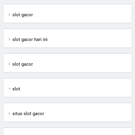
slot gacor
slot gacor hari ini
slot gacor
slot
situs slot gacor