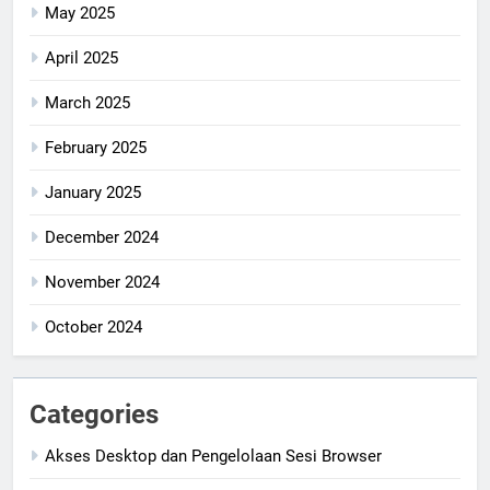
May 2025
April 2025
March 2025
February 2025
January 2025
December 2024
November 2024
October 2024
Categories
Akses Desktop dan Pengelolaan Sesi Browser