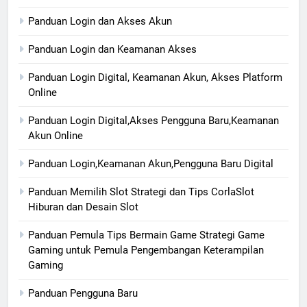
Panduan Login dan Akses Akun
Panduan Login dan Keamanan Akses
Panduan Login Digital, Keamanan Akun, Akses Platform
Online
Panduan Login Digital,Akses Pengguna Baru,Keamanan
Akun Online
Panduan Login,Keamanan Akun,Pengguna Baru Digital
Panduan Memilih Slot Strategi dan Tips CorlaSlot
Hiburan dan Desain Slot
Panduan Pemula Tips Bermain Game Strategi Game
Gaming untuk Pemula Pengembangan Keterampilan
Gaming
Panduan Pengguna Baru