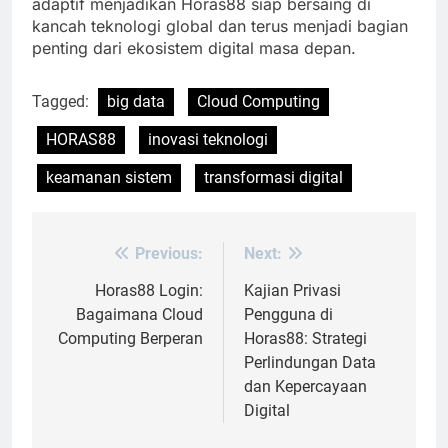
adaptif menjadikan Horas88 siap bersaing di
kancah teknologi global dan terus menjadi bagian
penting dari ekosistem digital masa depan.
Tagged:
big data
Cloud Computing
HORAS88
inovasi teknologi
keamanan sistem
transformasi digital
Previous:
Next:
Post
navigation
Horas88 Login:
Kajian Privasi
Bagaimana Cloud
Pengguna di
Computing Berperan
Horas88: Strategi
Perlindungan Data
dan Kepercayaan
Digital