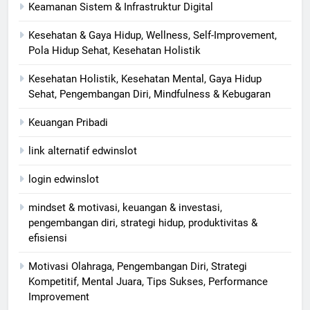
Keamanan Sistem & Infrastruktur Digital
Kesehatan & Gaya Hidup, Wellness, Self-Improvement,
Pola Hidup Sehat, Kesehatan Holistik
Kesehatan Holistik, Kesehatan Mental, Gaya Hidup
Sehat, Pengembangan Diri, Mindfulness & Kebugaran
Keuangan Pribadi
link alternatif edwinslot
login edwinslot
mindset & motivasi, keuangan & investasi,
pengembangan diri, strategi hidup, produktivitas &
efisiensi
Motivasi Olahraga, Pengembangan Diri, Strategi
Kompetitif, Mental Juara, Tips Sukses, Performance
Improvement