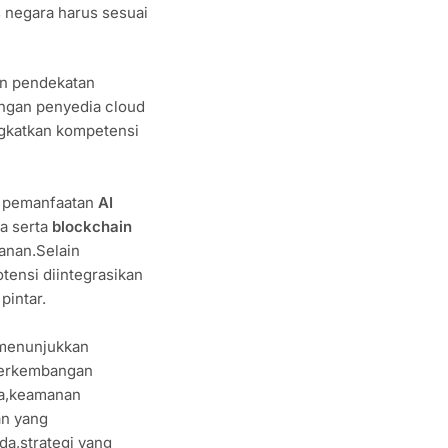
s negara harus sesuai
an pendekatan
engan penyedia cloud
ngkatkan kompetensi
s pemanfaatan
AI
na serta
blockchain
anan.Selain
tensi diintegrasikan
pintar.
 menunjukkan
 perkembangan
ta,keamanan
an yang
da,strategi yang