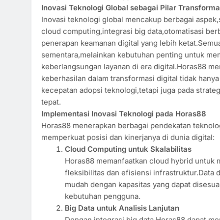
Inovasi Teknologi Global sebagai Pilar Transforma
Inovasi teknologi global mencakup berbagai aspek
cloud computing,integrasi big data,otomatisasi ber
penerapan keamanan digital yang lebih ketat.Semua
sementara,melainkan kebutuhan penting untuk me
keberlangsungan layanan di era digital.Horas88 
keberhasilan dalam transformasi digital tidak hany
kecepatan adopsi teknologi,tetapi juga pada strate
tepat.
Implementasi Inovasi Teknologi pada Horas88
Horas88 menerapkan berbagai pendekatan teknolo
memperkuat posisi dan kinerjanya di dunia digital:
Cloud Computing untuk Skalabilitas
Horas88 memanfaatkan cloud hybrid untuk
fleksibilitas dan efisiensi infrastruktur.Data 
mudah dengan kapasitas yang dapat disesua
kebutuhan pengguna.
Big Data untuk Analisis Lanjutan
Dengan integrasi big data,Horas88 dapat me