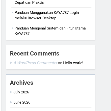
Cepat dan Praktis
Panduan Menggunakan KAYA787 Login
melalui Browser Desktop
Panduan Mengenal Sistem dan Fitur Utama
KAYA787
Recent Comments
A WordPress Commenter
on
Hello world!
Archives
July 2026
June 2026