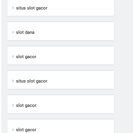
situs slot gacor
slot dana
slot gacor
situs slot gacor
slot gacor
slot gacor