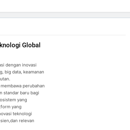
knologi Global
si dengan inovasi
g, big data, keamanan
utan.
nya membawa perubahan
n standar baru bagi
ekosistem yang
tform yang
ovasi teknologi
sien,dan relevan