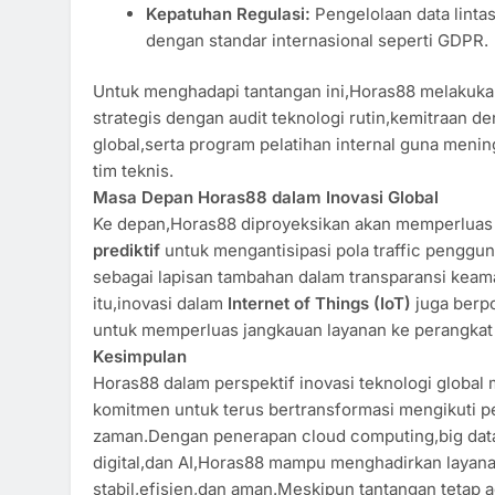
Kepatuhan Regulasi:
Pengelolaan data linta
dengan standar internasional seperti GDPR.
Untuk menghadapi tantangan ini,Horas88 melakuk
strategis dengan audit teknologi rutin,kemitraan d
global,serta program pelatihan internal guna meni
tim teknis.
Masa Depan Horas88 dalam Inovasi Global
Ke depan,Horas88 diproyeksikan akan memperlua
prediktif
untuk mengantisipasi pola traffic penggu
sebagai lapisan tambahan dalam transparansi keam
itu,inovasi dalam
Internet of Things (IoT)
juga berpo
untuk memperluas jangkauan layanan ke perangkat 
Kesimpulan
Horas88 dalam perspektif inovasi teknologi global
komitmen untuk terus bertransformasi mengikuti
zaman.Dengan penerapan cloud computing,big da
digital,dan AI,Horas88 mampu menghadirkan layan
stabil,efisien,dan aman.Meskipun tantangan tetap a