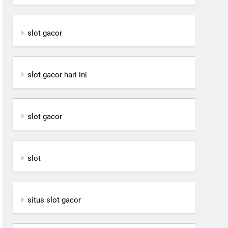
slot gacor
slot gacor hari ini
slot gacor
slot
situs slot gacor