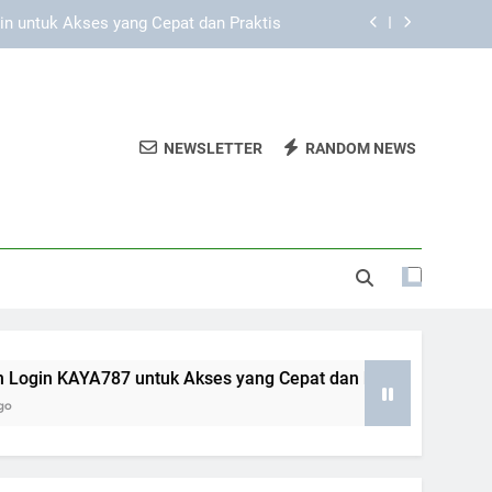
 untuk Akses yang Cepat dan Praktis
7 untuk Akses yang Cepat dan Praktis
A787 Login melalui Browser Desktop
NEWSLETTER
RANDOM NEWS
 untuk Akses yang Cepat dan Praktis
 untuk Akses yang Cepat dan Praktis
l Way. Untuk Pengalaman Wisata Yang Tak Terlupakan.
7 untuk Akses yang Cepat dan Praktis
A787 Login melalui Browser Desktop
787 untuk Akses yang Cepat dan Praktis
Panduan Meng
3 Weeks Ago