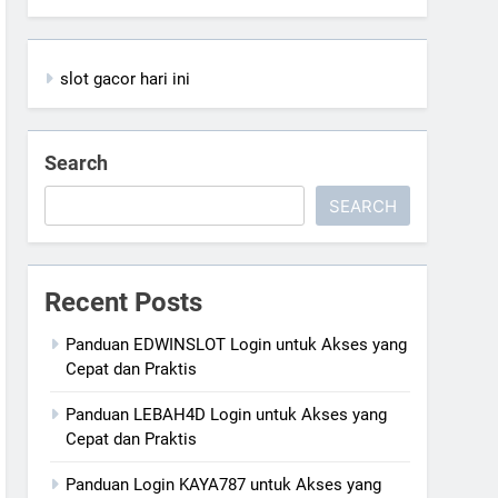
slot gacor hari ini
Search
SEARCH
Recent Posts
Panduan EDWINSLOT Login untuk Akses yang
Cepat dan Praktis
Panduan LEBAH4D Login untuk Akses yang
Cepat dan Praktis
Panduan Login KAYA787 untuk Akses yang