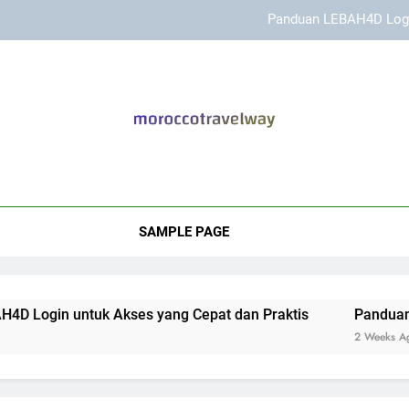
Panduan LEBAH4D Login
Panduan Login KAYA78
Panduan Menggunakan KAY
Panduan EDWINSLOT Login
occo Travel Way
Panduan LEBAH4D Login
Keindahan Maroko Dengan Panduan Lengkap Dari Morocco Trave
Panduan Login KAYA78
SAMPLE PAGE
Panduan Menggunakan KAY
tuk Akses yang Cepat dan Praktis
Panduan Login KAYA
2 Weeks Ago