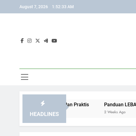
Skip
August 7, 2026
1:52:34 AM
to
content
Mor
Jelajahi 
ses yang Cepat dan Praktis
Panduan LEBAH4D Login un
2 Weeks Ago
HEADLINES