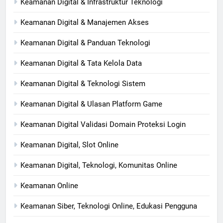
Keamanan Digital & Infrastruktur Teknologi
Keamanan Digital & Manajemen Akses
Keamanan Digital & Panduan Teknologi
Keamanan Digital & Tata Kelola Data
Keamanan Digital & Teknologi Sistem
Keamanan Digital & Ulasan Platform Game
Keamanan Digital Validasi Domain Proteksi Login
Keamanan Digital, Slot Online
Keamanan Digital, Teknologi, Komunitas Online
Keamanan Online
Keamanan Siber, Teknologi Online, Edukasi Pengguna