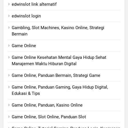
edwinslot link alternatif
edwinslot login
Gambling, Slot Machines, Kasino Online, Strategi
Bermain
Game Online
Game Online Kesehatan Mental Gaya Hidup Sehat
Manajemen Waktu Hiburan Digital
Game Online, Panduan Bermain, Strategi Game
Game Online, Panduan Gaming, Gaya Hidup Digital,
Edukasi & Tips
Game Online, Panduan, Kasino Online
Game Online, Slot Online, Panduan Slot