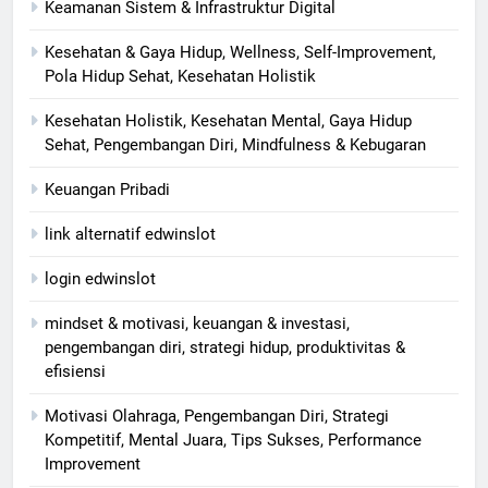
Keamanan Sistem & Infrastruktur Digital
Kesehatan & Gaya Hidup, Wellness, Self-Improvement,
Pola Hidup Sehat, Kesehatan Holistik
Kesehatan Holistik, Kesehatan Mental, Gaya Hidup
Sehat, Pengembangan Diri, Mindfulness & Kebugaran
Keuangan Pribadi
link alternatif edwinslot
login edwinslot
mindset & motivasi, keuangan & investasi,
pengembangan diri, strategi hidup, produktivitas &
efisiensi
Motivasi Olahraga, Pengembangan Diri, Strategi
Kompetitif, Mental Juara, Tips Sukses, Performance
Improvement