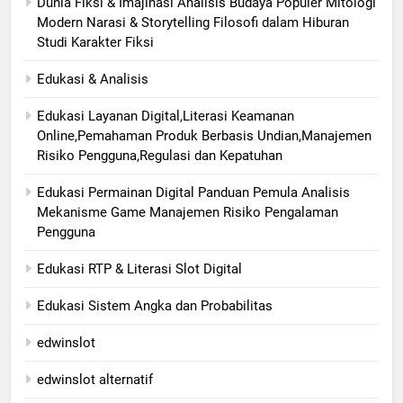
Dunia Fiksi & Imajinasi Analisis Budaya Populer Mitologi
Modern Narasi & Storytelling Filosofi dalam Hiburan
Studi Karakter Fiksi
Edukasi & Analisis
Edukasi Layanan Digital,Literasi Keamanan
Online,Pemahaman Produk Berbasis Undian,Manajemen
Risiko Pengguna,Regulasi dan Kepatuhan
Edukasi Permainan Digital Panduan Pemula Analisis
Mekanisme Game Manajemen Risiko Pengalaman
Pengguna
Edukasi RTP & Literasi Slot Digital
Edukasi Sistem Angka dan Probabilitas
edwinslot
edwinslot alternatif