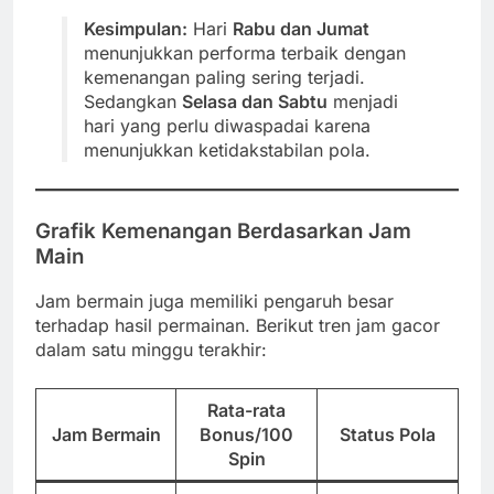
Kesimpulan:
Hari
Rabu dan Jumat
menunjukkan performa terbaik dengan
kemenangan paling sering terjadi.
Sedangkan
Selasa dan Sabtu
menjadi
hari yang perlu diwaspadai karena
menunjukkan ketidakstabilan pola.
Grafik Kemenangan Berdasarkan Jam
Main
Jam bermain juga memiliki pengaruh besar
terhadap hasil permainan. Berikut tren jam gacor
dalam satu minggu terakhir:
Rata-rata
Jam Bermain
Bonus/100
Status Pola
Spin