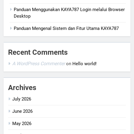
Panduan Menggunakan KAYA787 Login melalui Browser
Desktop
Panduan Mengenal Sistem dan Fitur Utama KAYA787
Recent Comments
A WordPress Commenter
on
Hello world!
Archives
July 2026
June 2026
May 2026