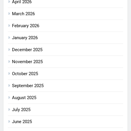
April 2026
March 2026
February 2026
January 2026
December 2025
November 2025
October 2025
September 2025
August 2025
July 2025
June 2025