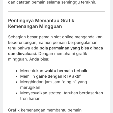
dan catatan pemain selama seminggu terakhir.
Pentingnya Memantau Grafik
Kemenangan Mingguan
Sebagian besar pemain slot online mengandalkan
keberuntungan, namun pemain berpengalaman
tahu bahwa ada
pola permainan yang bisa dibaca
dan dievaluasi
. Dengan memahami grafik
mingguan, Anda bisa:
Menentukan
waktu bermain terbaik
Memilih
game dengan RTP aktif
Menghindari jam-jam “dingin” yang
merugikan
Menyesuaikan strategi taruhan berdasarkan
tren harian
Grafik kemenangan membantu pemain