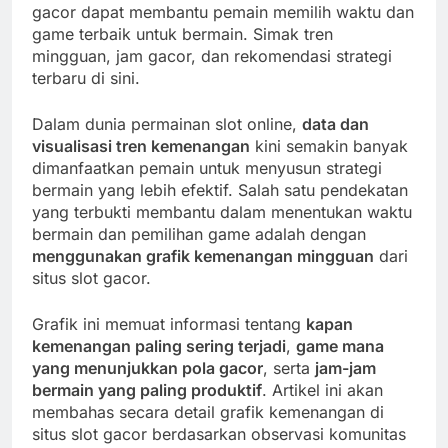
gacor dapat membantu pemain memilih waktu dan
game terbaik untuk bermain. Simak tren
mingguan, jam gacor, dan rekomendasi strategi
terbaru di sini.
Dalam dunia permainan slot online,
data dan
visualisasi tren kemenangan
kini semakin banyak
dimanfaatkan pemain untuk menyusun strategi
bermain yang lebih efektif. Salah satu pendekatan
yang terbukti membantu dalam menentukan waktu
bermain dan pemilihan game adalah dengan
menggunakan grafik kemenangan mingguan
dari
situs slot gacor.
Grafik ini memuat informasi tentang
kapan
kemenangan paling sering terjadi
,
game mana
yang menunjukkan pola gacor
, serta
jam-jam
bermain yang paling produktif
. Artikel ini akan
membahas secara detail grafik kemenangan di
situs slot gacor berdasarkan observasi komunitas