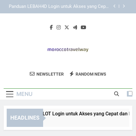
Skip
Panduan Login KAYA787 untuk Akses yang Cepat
to
dan Praktis
content
Panduan Menggunakan KAYA787 Login melalui
Browser Desktop
Panduan EDWINSLOT Login untuk Akses yang
Cepat dan Praktis
Panduan LEBAH4D Login untuk Akses yang Cepat
dan Praktis
Panduan Login KAYA787 untuk Akses yang Cepat
dan Praktis
Morocco Travel
Jelajahi Keindahan Maroko Dengan
Panduan Menggunakan KAYA787 Login melalui
NEWSLETTER
RANDOM NEWS
Way
Browser Desktop
Panduan Lengkap Dari Morocco Travel Way.
Untuk Pengalaman Wisata Yang Tak
MENU
Terlupakan.
anduan EDWINSLOT Login untuk Akses yang Cepat dan Prakti
HEADLINES
 Weeks Ago