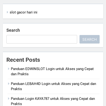
slot gacor hari ini
Search
SEARCH
Recent Posts
Panduan EDWINSLOT Login untuk Akses yang Cepat
dan Praktis
Panduan LEBAH4D Login untuk Akses yang Cepat dan
Praktis
Panduan Login KAYA787 untuk Akses yang Cepat dan
Praktis