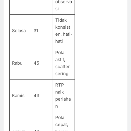
observa
si
Tidak
konsist
Selasa
31
en, hati-
hati
Pola
aktif,
Rabu
45
scatter
sering
RTP
naik
Kamis
43
perlaha
n
Pola
cepat,