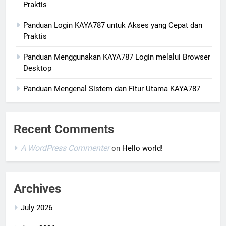
Praktis
Panduan Login KAYA787 untuk Akses yang Cepat dan
Praktis
Panduan Menggunakan KAYA787 Login melalui Browser
Desktop
Panduan Mengenal Sistem dan Fitur Utama KAYA787
Recent Comments
A WordPress Commenter
on
Hello world!
Archives
July 2026