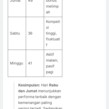
Jumat
49
bonus
melimp
ah
Kompeti
si
Sabtu
36
tinggi,
fluktuati
f
Aktif
malam,
Minggu
41
pasif
pagi
Kesimpulan:
Hari
Rabu
dan Jumat
menunjukkan
performa terbaik dengan
kemenangan paling
sering terjadi. Sedangkan