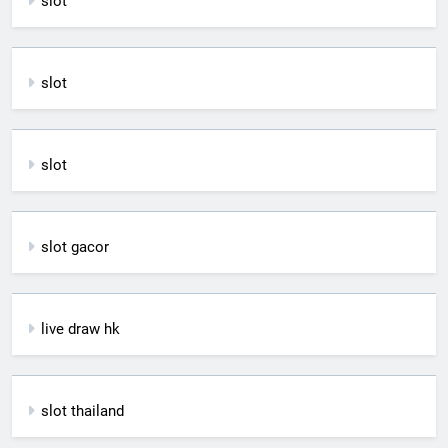
slot
slot
slot
slot gacor
live draw hk
slot thailand