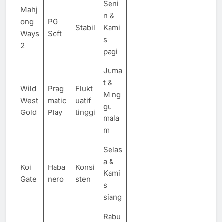
Seni
Mahj
n &
ong
PG
Stabil
Kami
Ways
Soft
s
2
pagi
Juma
t &
Wild
Prag
Flukt
Ming
West
matic
uatif
gu
Gold
Play
tinggi
mala
m
Selas
a &
Koi
Haba
Konsi
Kami
Gate
nero
sten
s
siang
Rabu