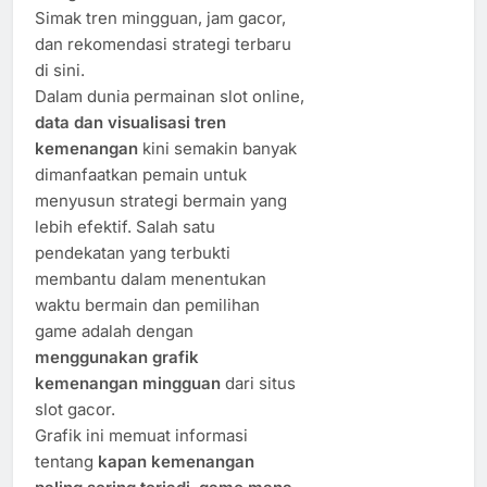
Simak tren mingguan, jam gacor,
dan rekomendasi strategi terbaru
di sini.
Dalam dunia permainan slot online,
data dan visualisasi tren
kemenangan
kini semakin banyak
dimanfaatkan pemain untuk
menyusun strategi bermain yang
lebih efektif. Salah satu
pendekatan yang terbukti
membantu dalam menentukan
waktu bermain dan pemilihan
game adalah dengan
menggunakan grafik
kemenangan mingguan
dari situs
slot gacor.
Grafik ini memuat informasi
tentang
kapan kemenangan