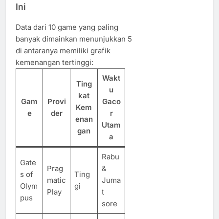
Ini
Data dari 10 game yang paling
banyak dimainkan menunjukkan 5
di antaranya memiliki grafik
kemenangan tertinggi:
Wakt
Ting
u
kat
Gam
Provi
Gaco
Kem
e
der
r
enan
Utam
gan
a
Rabu
Gate
Prag
&
s of
Ting
matic
Juma
Olym
gi
Play
t
pus
sore