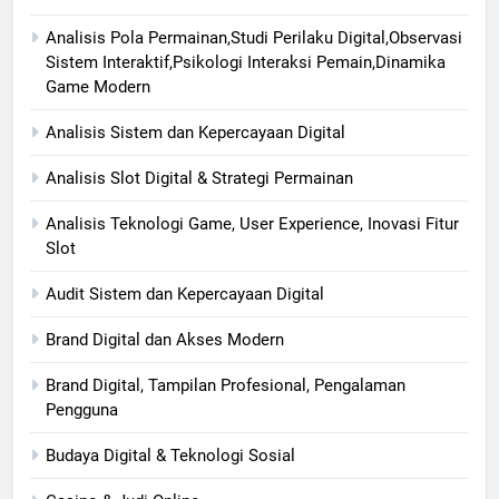
Analisis Pola Permainan,Studi Perilaku Digital,Observasi
Sistem Interaktif,Psikologi Interaksi Pemain,Dinamika
Game Modern
Analisis Sistem dan Kepercayaan Digital
Analisis Slot Digital & Strategi Permainan
Analisis Teknologi Game, User Experience, Inovasi Fitur
Slot
Audit Sistem dan Kepercayaan Digital
Brand Digital dan Akses Modern
Brand Digital, Tampilan Profesional, Pengalaman
Pengguna
Budaya Digital & Teknologi Sosial