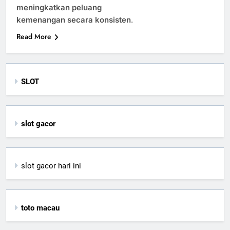
meningkatkan peluang
kemenangan secara konsisten
.
Read More
SLOT
slot gacor
slot gacor hari ini
toto macau