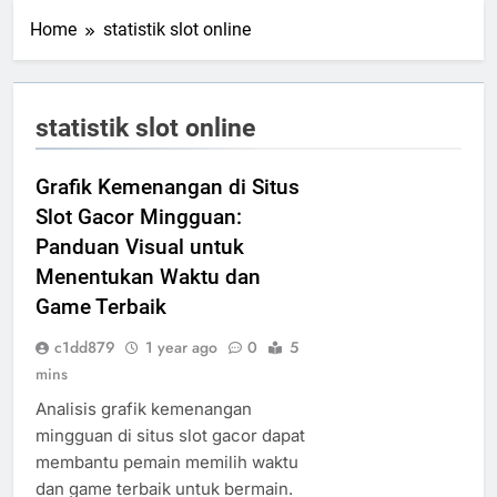
Home
statistik slot online
statistik slot online
Grafik Kemenangan di Situs
Slot Gacor Mingguan:
Panduan Visual untuk
Menentukan Waktu dan
Game Terbaik
c1dd879
1 year ago
0
5
mins
Analisis grafik kemenangan
mingguan di situs slot gacor dapat
membantu pemain memilih waktu
dan game terbaik untuk bermain.