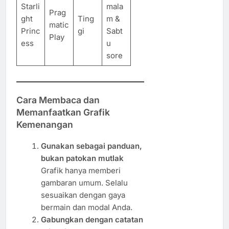
Starli
mala
Prag
ght
Ting
m &
matic
Princ
gi
Sabt
Play
ess
u
sore
Cara Membaca dan
Memanfaatkan Grafik
Kemenangan
Gunakan sebagai panduan,
bukan patokan mutlak
Grafik hanya memberi
gambaran umum. Selalu
sesuaikan dengan gaya
bermain dan modal Anda.
Gabungkan dengan catatan