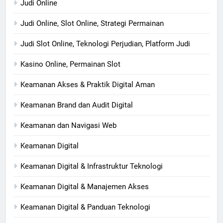
Judi Online
Judi Online, Slot Online, Strategi Permainan
Judi Slot Online, Teknologi Perjudian, Platform Judi
Kasino Online, Permainan Slot
Keamanan Akses & Praktik Digital Aman
Keamanan Brand dan Audit Digital
Keamanan dan Navigasi Web
Keamanan Digital
Keamanan Digital & Infrastruktur Teknologi
Keamanan Digital & Manajemen Akses
Keamanan Digital & Panduan Teknologi