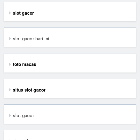
slot gacor
slot gacor hari ini
toto macau
situs slot gacor
slot gacor