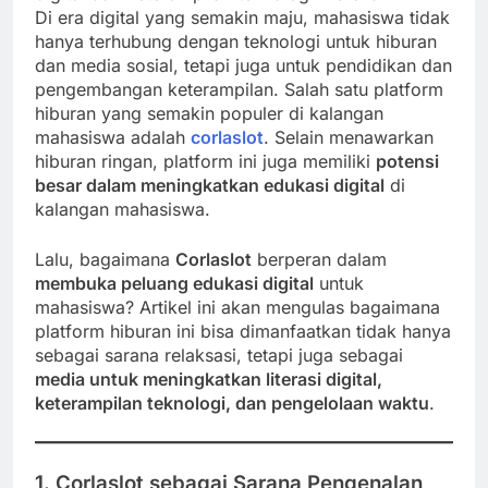
Di era digital yang semakin maju, mahasiswa tidak
hanya terhubung dengan teknologi untuk hiburan
dan media sosial, tetapi juga untuk pendidikan dan
pengembangan keterampilan. Salah satu platform
hiburan yang semakin populer di kalangan
mahasiswa adalah
corlaslot
. Selain menawarkan
hiburan ringan, platform ini juga memiliki
potensi
besar dalam meningkatkan edukasi digital
di
kalangan mahasiswa.
Lalu, bagaimana
Corlaslot
berperan dalam
membuka peluang edukasi digital
untuk
mahasiswa? Artikel ini akan mengulas bagaimana
platform hiburan ini bisa dimanfaatkan tidak hanya
sebagai sarana relaksasi, tetapi juga sebagai
media untuk meningkatkan literasi digital,
keterampilan teknologi, dan pengelolaan waktu
.
1.
Corlaslot sebagai Sarana Pengenalan