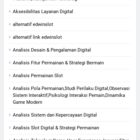
Aksesibilitas Layanan Digital
alternatif edwinslot
alternatif link edwinslot
Analisis Desain & Pengalaman Digital
Analisis Fitur Permainan & Strategi Bermain
Analisis Permainan Slot
Analisis Pola Permainan,Studi Perilaku Digital,Observasi
Sistem Interaktif,Psikologi Interaksi Pemain,Dinamika
Game Modern
Analisis Sistem dan Kepercayaan Digital
Analisis Slot Digital & Strategi Permainan