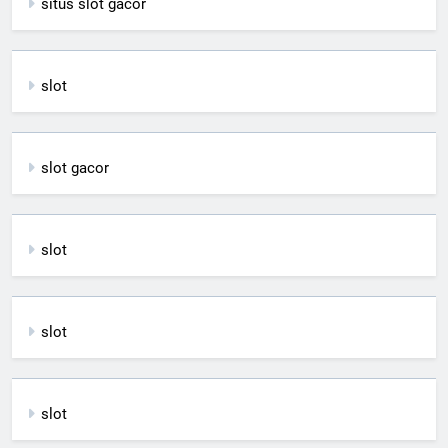
situs slot gacor
slot
slot gacor
slot
slot
slot