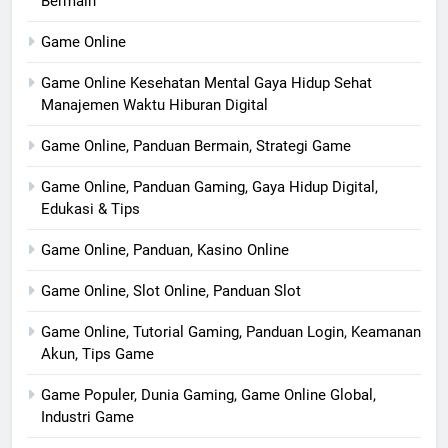
Bermain
Game Online
Game Online Kesehatan Mental Gaya Hidup Sehat
Manajemen Waktu Hiburan Digital
Game Online, Panduan Bermain, Strategi Game
Game Online, Panduan Gaming, Gaya Hidup Digital,
Edukasi & Tips
Game Online, Panduan, Kasino Online
Game Online, Slot Online, Panduan Slot
Game Online, Tutorial Gaming, Panduan Login, Keamanan
Akun, Tips Game
Game Populer, Dunia Gaming, Game Online Global,
Industri Game