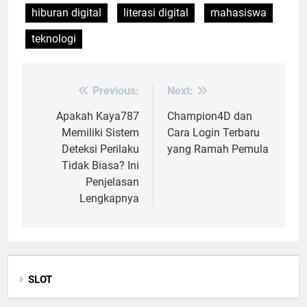
hiburan digital
literasi digital
mahasiswa
teknologi
Previous:
Next:
Post
navigation
Apakah Kaya787
Champion4D dan
Memiliki Sistem
Cara Login Terbaru
Deteksi Perilaku
yang Ramah Pemula
Tidak Biasa? Ini
Penjelasan
Lengkapnya
SLOT