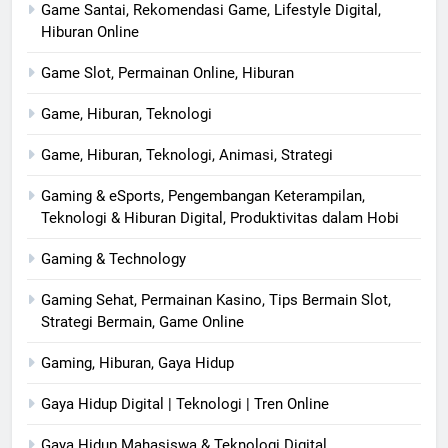
Game Santai, Rekomendasi Game, Lifestyle Digital,
Hiburan Online
Game Slot, Permainan Online, Hiburan
Game, Hiburan, Teknologi
Game, Hiburan, Teknologi, Animasi, Strategi
Gaming & eSports, Pengembangan Keterampilan,
Teknologi & Hiburan Digital, Produktivitas dalam Hobi
Gaming & Technology
Gaming Sehat, Permainan Kasino, Tips Bermain Slot,
Strategi Bermain, Game Online
Gaming, Hiburan, Gaya Hidup
Gaya Hidup Digital | Teknologi | Tren Online
Gaya Hidup Mahasiswa & Teknologi Digital