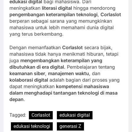
edukasi digital
bagi mahasiswa. Dari
meningkatkan
literasi digital
hingga mendorong
pengembangan keterampilan teknologi
,
Corlaslot
berperan sebagai sarana yang memungkinkan
mahasiswa untuk lebih memahami dunia digital
yang terus berkembang.
Dengan memanfaatkan
Corlaslot
secara bijak,
mahasiswa tidak hanya menikmati hiburan, tetapi
juga
mengembangkan keterampilan yang
dibutuhkan di era digital
. Pembelajaran tentang
keamanan siber
,
manajemen waktu
, dan
kolaborasi digital
adalah bagian dari proses yang
dapat meningkatkan
kompetensi mahasiswa
dalam menghadapi tantangan teknologi di masa
depan
.
Tagged:
Corlaslot
edukasi digital
edukasi teknologi
generasi Z