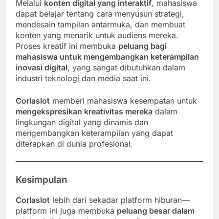
Melalui
konten digital yang interaktif
, mahasiswa
dapat belajar tentang cara menyusun strategi,
mendesain tampilan antarmuka, dan membuat
konten yang menarik untuk audiens mereka.
Proses kreatif ini membuka
peluang bagi
mahasiswa untuk mengembangkan keterampilan
inovasi digital
, yang sangat dibutuhkan dalam
industri teknologi dan media saat ini.
Corlaslot
memberi mahasiswa kesempatan untuk
mengekspresikan kreativitas mereka
dalam
lingkungan digital yang dinamis dan
mengembangkan keterampilan yang dapat
diterapkan di dunia profesional.
Kesimpulan
Corlaslot
lebih dari sekadar platform hiburan—
platform ini juga membuka
peluang besar dalam