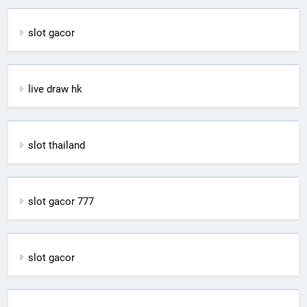
slot gacor
live draw hk
slot thailand
slot gacor 777
slot gacor