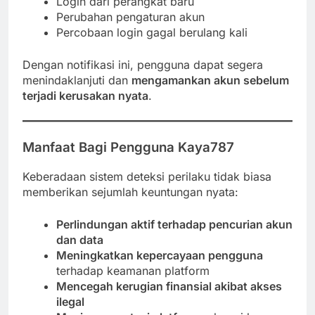
Login dari perangkat baru
Perubahan pengaturan akun
Percobaan login gagal berulang kali
Dengan notifikasi ini, pengguna dapat segera
menindaklanjuti dan
mengamankan akun sebelum
terjadi kerusakan nyata
.
Manfaat Bagi Pengguna Kaya787
Keberadaan sistem deteksi perilaku tidak biasa
memberikan sejumlah keuntungan nyata:
Perlindungan aktif terhadap pencurian akun
dan data
Meningkatkan kepercayaan pengguna
terhadap keamanan platform
Mencegah kerugian finansial akibat akses
ilegal