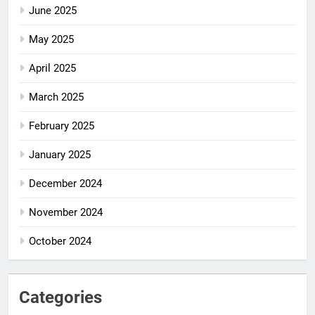
June 2025
May 2025
April 2025
March 2025
February 2025
January 2025
December 2024
November 2024
October 2024
Categories