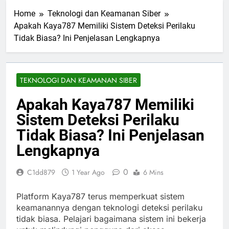
Home
Teknologi dan Keamanan Siber
Apakah Kaya787 Memiliki Sistem Deteksi Perilaku
Tidak Biasa? Ini Penjelasan Lengkapnya
TEKNOLOGI DAN KEAMANAN SIBER
Apakah Kaya787 Memiliki
Sistem Deteksi Perilaku
Tidak Biasa? Ini Penjelasan
Lengkapnya
0
C1dd879
1 Year Ago
6 Mins
Platform Kaya787 terus memperkuat sistem
keamanannya dengan teknologi deteksi perilaku
tidak biasa. Pelajari bagaimana sistem ini bekerja