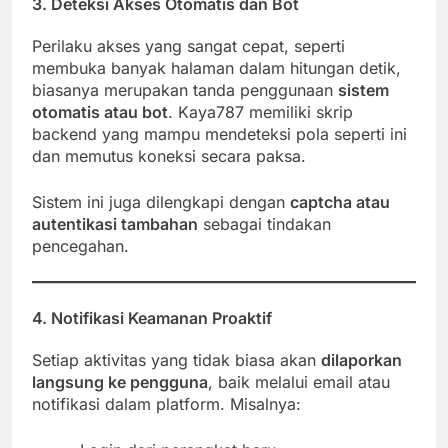
3.
Deteksi Akses Otomatis dan Bot
Perilaku akses yang sangat cepat, seperti
membuka banyak halaman dalam hitungan detik,
biasanya merupakan tanda penggunaan
sistem
otomatis atau bot
. Kaya787 memiliki skrip
backend yang mampu mendeteksi pola seperti ini
dan memutus koneksi secara paksa.
Sistem ini juga dilengkapi dengan
captcha atau
autentikasi tambahan
sebagai tindakan
pencegahan.
4.
Notifikasi Keamanan Proaktif
Setiap aktivitas yang tidak biasa akan
dilaporkan
langsung ke pengguna
, baik melalui email atau
notifikasi dalam platform. Misalnya: