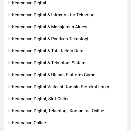
Keamanan Digital
Keamanan Digital & Infrastruktur Teknologi
Keamanan Digital & Manajemen Akses
Keamanan Digital & Panduan Teknologi
Keamanan Digital & Tata Kelola Data
Keamanan Digital & Teknologi Sistem
Keamanan Digital & Ulasan Platform Game
Keamanan Digital Validasi Domain Proteksi Login
Keamanan Digital, Slot Online
Keamanan Digital, Teknologi, Komunitas Online
Keamanan Online