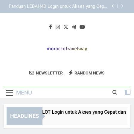
Skip
Panduan Login KAYA787 untuk Akses yang Cepat
to
dan Praktis
content
Panduan Menggunakan KAYA787 Login melalui
Browser Desktop
Panduan EDWINSLOT Login untuk Akses yang
Cepat dan Praktis
Panduan LEBAH4D Login untuk Akses yang Cepat
dan Praktis
Panduan Login KAYA787 untuk Akses yang Cepat
dan Praktis
Morocco Travel
Jelajahi Keindahan Maroko Dengan
Panduan Menggunakan KAYA787 Login melalui
NEWSLETTER
RANDOM NEWS
Way
Browser Desktop
Panduan Lengkap Dari Morocco Travel Way.
Untuk Pengalaman Wisata Yang Tak
MENU
Terlupakan.
anduan EDWINSLOT Login untuk Akses yang Cepat dan Praktis
HEADLINES
Weeks Ago