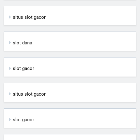
situs slot gacor
slot dana
slot gacor
situs slot gacor
slot gacor