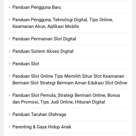
Panduan Pengguna Baru
Panduan Pengguna, Teknologi Digital, Tips Online,
Keamanan Akun, Aplikasi Mobile
Panduan Permainan Slot Digital
Panduan Sistem Akses Digital
Panduan Slot
Panduan Slot Online Tips Memilih Situs Slot Keamanan
Bermain Slot Strategi Bermain Aman Edukasi Slot Online
Panduan Slot Pemula, Strategi Bermain Online, Bonus
dan Promosi, Tips Judi Online, Hiburan Digital
Panduan Taruhan Olahraga
Parenting & Gaya Hidup Anak