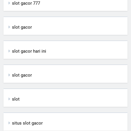
slot gacor 777
slot gacor
slot gacor hari ini
slot gacor
slot
situs slot gacor