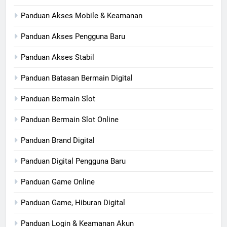
Panduan Akses Mobile & Keamanan
Panduan Akses Pengguna Baru
Panduan Akses Stabil
Panduan Batasan Bermain Digital
Panduan Bermain Slot
Panduan Bermain Slot Online
Panduan Brand Digital
Panduan Digital Pengguna Baru
Panduan Game Online
Panduan Game, Hiburan Digital
Panduan Login & Keamanan Akun