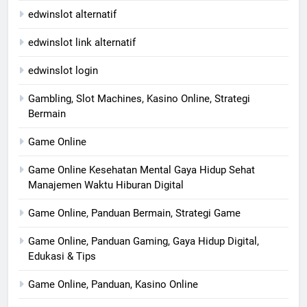
edwinslot alternatif
edwinslot link alternatif
edwinslot login
Gambling, Slot Machines, Kasino Online, Strategi
Bermain
Game Online
Game Online Kesehatan Mental Gaya Hidup Sehat
Manajemen Waktu Hiburan Digital
Game Online, Panduan Bermain, Strategi Game
Game Online, Panduan Gaming, Gaya Hidup Digital,
Edukasi & Tips
Game Online, Panduan, Kasino Online