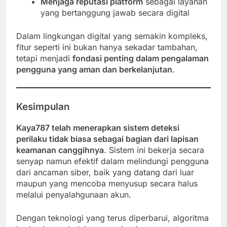
Menjaga reputasi platform
sebagai layanan
yang bertanggung jawab secara digital
Dalam lingkungan digital yang semakin kompleks,
fitur seperti ini bukan hanya sekadar tambahan,
tetapi menjadi
fondasi penting dalam pengalaman
pengguna yang aman dan berkelanjutan
.
Kesimpulan
Kaya787 telah menerapkan sistem deteksi
perilaku tidak biasa sebagai bagian dari lapisan
keamanan canggihnya
. Sistem ini bekerja secara
senyap namun efektif dalam melindungi pengguna
dari ancaman siber, baik yang datang dari luar
maupun yang mencoba menyusup secara halus
melalui penyalahgunaan akun.
Dengan teknologi yang terus diperbarui, algoritma