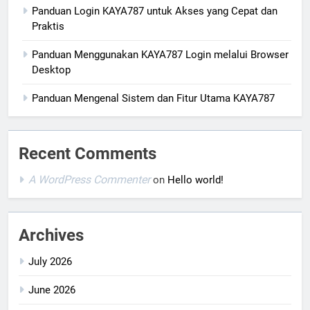
Panduan Login KAYA787 untuk Akses yang Cepat dan
Praktis
Panduan Menggunakan KAYA787 Login melalui Browser
Desktop
Panduan Mengenal Sistem dan Fitur Utama KAYA787
Recent Comments
A WordPress Commenter
on
Hello world!
Archives
July 2026
June 2026