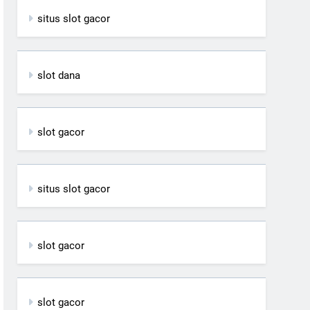
situs slot gacor
slot dana
slot gacor
situs slot gacor
slot gacor
slot gacor