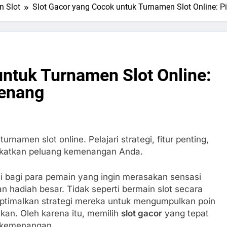
n Slot
Slot Gacor yang Cocok untuk Turnamen Slot Online: P
untuk Turnamen Slot Online:
Menang
rnamen slot online. Pelajari strategi, fitur penting,
gkatkan peluang kemenangan Anda.
i bagi para pemain yang ingin merasakan sensasi
 hadiah besar. Tidak seperti bermain slot secara
ptimalkan strategi mereka untuk mengumpulkan poin
an. Oleh karena itu, memilih
slot gacor
yang tepat
g kemenangan.