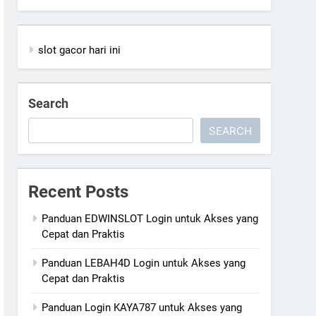
slot gacor hari ini
Search
SEARCH
Recent Posts
Panduan EDWINSLOT Login untuk Akses yang
Cepat dan Praktis
Panduan LEBAH4D Login untuk Akses yang
Cepat dan Praktis
Panduan Login KAYA787 untuk Akses yang