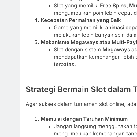
Slot yang memiliki
Free Spins, Mul
mengumpulkan poin lebih cepat 
Kecepatan Permainan yang Baik
Game yang memiliki
animasi cep
melakukan lebih banyak spin dal
Mekanisme Megaways atau Multi-Payl
Slot dengan sistem
Megaways
at
mendapatkan kemenangan lebih ser
terbatas.
Strategi Bermain Slot dalam
Agar sukses dalam turnamen slot online, ada 
Memulai dengan Taruhan Minimum
Jangan langsung menggunakan tar
mengumpulkan kemenangan tanpa 