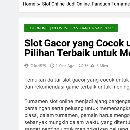
Home
Slot Online, Judi Online, Panduan Turname
SLOT ONLINE, JUDI ONLINE, PANDUAN TURNAMEN SLOT
Slot Gacor yang Cocok 
Pilihan Terbaik untuk 
0
C1dd879
1 Year Ago
6 Mins
Temukan daftar slot gacor yang cocok untuk tu
dan rekomendasi game terbaik untuk menin
Turnamen slot online menjadi ajang bergengs
persaingan serta peluang untuk memenangkan
biasa, dalam turnamen, pemain harus mengo
sebanyak mungkin dalam waktu yang ditentuk
sangat penting untuk meningkatkan peluan