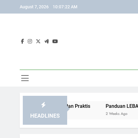
Skip
August 7, 2026
10:07:23 AM
to
content
Mor
Jelajahi 
ses yang Cepat dan Praktis
Panduan LEBAH4D Login un
2 Weeks Ago
HEADLINES