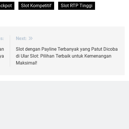
ackpot
Slot Kompetitif
Slot RTP Tinggi
s:
Next:
an
Slot dengan Payline Terbanyak yang Patut Dicoba
ya
di Ular Slot: Pilihan Terbaik untuk Kemenangan
Maksimal!