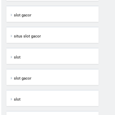
slot gacor
situs slot gacor
slot
slot gacor
slot