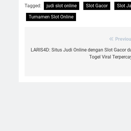
Tagged:
judi slot online
Slot Gacor
Slot J
Turnamen Slot Online
Previou
Post
navigation
LARIS4D: Situs Judi Online dengan Slot Gacor d
Togel Viral Terperca