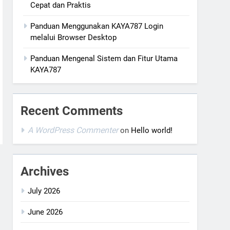
Cepat dan Praktis
Panduan Menggunakan KAYA787 Login
melalui Browser Desktop
Panduan Mengenal Sistem dan Fitur Utama
KAYA787
Recent Comments
A WordPress Commenter
on
Hello world!
Archives
July 2026
June 2026