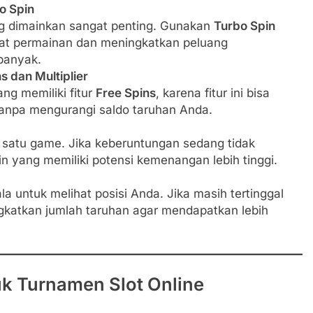
o Spin
g dimainkan sangat penting. Gunakan
Turbo Spin
t permainan dan meningkatkan peluang
banyak.
s dan Multiplier
ng memiliki fitur
Free Spins
, karena fitur ini bisa
npa mengurangi saldo taruhan Anda.
 satu game. Jika keberuntungan sedang tidak
ain yang memiliki potensi kemenangan lebih tinggi.
a untuk melihat posisi Anda. Jika masih tertinggal
gkatkan jumlah taruhan agar mendapatkan lebih
k Turnamen Slot Online