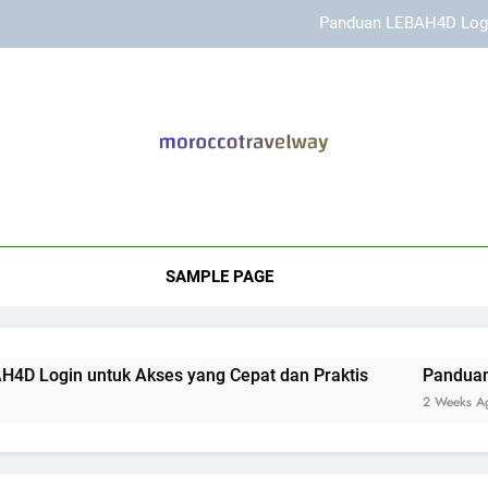
Panduan LEBAH4D Login
Panduan Login KAYA78
Panduan Menggunakan KAY
Panduan EDWINSLOT Login
occo Travel Way
Panduan LEBAH4D Login
Keindahan Maroko Dengan Panduan Lengkap Dari Morocco Trave
Panduan Login KAYA78
SAMPLE PAGE
Panduan Menggunakan KAY
tuk Akses yang Cepat dan Praktis
Panduan Login KAYA
2 Weeks Ago