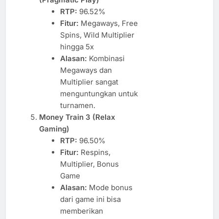
RTP:
96.52%
Fitur:
Megaways, Free
Spins, Wild Multiplier
hingga 5x
Alasan:
Kombinasi
Megaways dan
Multiplier sangat
menguntungkan untuk
turnamen.
Money Train 3 (Relax
Gaming)
RTP:
96.50%
Fitur:
Respins,
Multiplier, Bonus
Game
Alasan:
Mode bonus
dari game ini bisa
memberikan