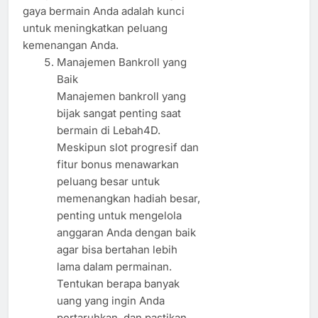
gaya bermain Anda adalah kunci
untuk meningkatkan peluang
kemenangan Anda.
Manajemen Bankroll yang
Baik
Manajemen bankroll yang
bijak sangat penting saat
bermain di Lebah4D.
Meskipun slot progresif dan
fitur bonus menawarkan
peluang besar untuk
memenangkan hadiah besar,
penting untuk mengelola
anggaran Anda dengan baik
agar bisa bertahan lebih
lama dalam permainan.
Tentukan berapa banyak
uang yang ingin Anda
pertaruhkan, dan pastikan