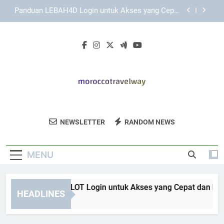
Skip
Panduan Login KAYA787 untuk Akses yang Cepat
to
dan Praktis
content
Panduan Menggunakan KAYA787 Login melalui
Browser Desktop
Panduan EDWINSLOT Login untuk Akses yang
Cepat dan Praktis
Panduan LEBAH4D Login untuk Akses yang Cepat
dan Praktis
Panduan Login KAYA787 untuk Akses yang Cepat
dan Praktis
Morocco Travel
Jelajahi Keindahan Maroko Dengan
Panduan Menggunakan KAYA787 Login melalui
NEWSLETTER
RANDOM NEWS
Way
Browser Desktop
Panduan Lengkap Dari Morocco Travel Way.
Untuk Pengalaman Wisata Yang Tak
MENU
Terlupakan.
anduan EDWINSLOT Login untuk Akses yang Cepat dan Praktis
HEADLINES
Weeks Ago