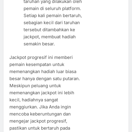
taruhan yang dilakukan oleh
pemain di seluruh platform.
Setiap kali pemain bertaruh,
sebagian kecil dari taruhan
tersebut ditambahkan ke
jackpot, membuat hadiah
semakin besar.
Jackpot progresif ini memberi
pemain kesempatan untuk
memenangkan hadiah luar biasa
besar hanya dengan satu putaran.
Meskipun peluang untuk
memenangkan jackpot ini lebih
kecil, hadiahnya sangat
menggiurkan. Jika Anda ingin
mencoba keberuntungan dan
mengejar jackpot progresif,
pastikan untuk bertaruh pada