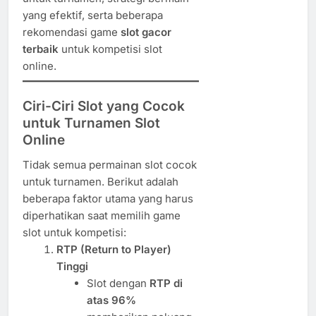
yang efektif, serta beberapa
rekomendasi game
slot gacor
terbaik
untuk kompetisi slot
online.
Ciri-Ciri Slot yang Cocok
untuk Turnamen Slot
Online
Tidak semua permainan slot cocok
untuk turnamen. Berikut adalah
beberapa faktor utama yang harus
diperhatikan saat memilih game
slot untuk kompetisi:
RTP (Return to Player)
Tinggi
Slot dengan
RTP di
atas 96%