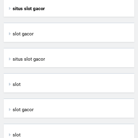
situs slot gacor
slot gacor
situs slot gacor
slot
slot gacor
slot