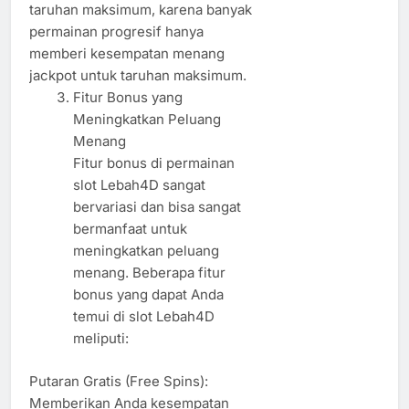
taruhan maksimum, karena banyak
permainan progresif hanya
memberi kesempatan menang
jackpot untuk taruhan maksimum.
Fitur Bonus yang
Meningkatkan Peluang
Menang
Fitur bonus di permainan
slot Lebah4D sangat
bervariasi dan bisa sangat
bermanfaat untuk
meningkatkan peluang
menang. Beberapa fitur
bonus yang dapat Anda
temui di slot Lebah4D
meliputi:
Putaran Gratis (Free Spins):
Memberikan Anda kesempatan