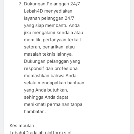
Dukungan Pelanggan 24/7
Lebah4D menyediakan
layanan pelanggan 24/7
yang siap membantu Anda
jika mengalami kendala atau
memiliki pertanyaan terkait
setoran, penarikan, atau
masalah teknis lainnya.
Dukungan pelanggan yang
responsif dan profesional
memastikan bahwa Anda
selalu mendapatkan bantuan
yang Anda butuhkan,
sehingga Anda dapat
menikmati permainan tanpa
hambatan.
Kesimpulan
Lebah4D adalah platform slot