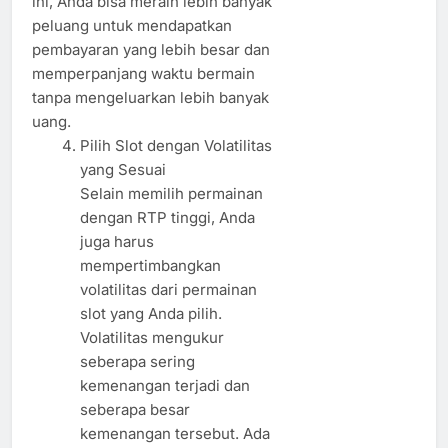
ini, Anda bisa meraih lebih banyak
peluang untuk mendapatkan
pembayaran yang lebih besar dan
memperpanjang waktu bermain
tanpa mengeluarkan lebih banyak
uang.
Pilih Slot dengan Volatilitas
yang Sesuai
Selain memilih permainan
dengan RTP tinggi, Anda
juga harus
mempertimbangkan
volatilitas dari permainan
slot yang Anda pilih.
Volatilitas mengukur
seberapa sering
kemenangan terjadi dan
seberapa besar
kemenangan tersebut. Ada