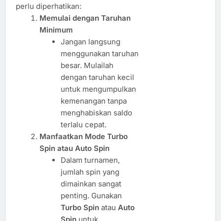
perlu diperhatikan:
Memulai dengan Taruhan
Minimum
Jangan langsung
menggunakan taruhan
besar. Mulailah
dengan taruhan kecil
untuk mengumpulkan
kemenangan tanpa
menghabiskan saldo
terlalu cepat.
Manfaatkan Mode Turbo
Spin atau Auto Spin
Dalam turnamen,
jumlah spin yang
dimainkan sangat
penting. Gunakan
Turbo Spin
atau
Auto
Spin
untuk