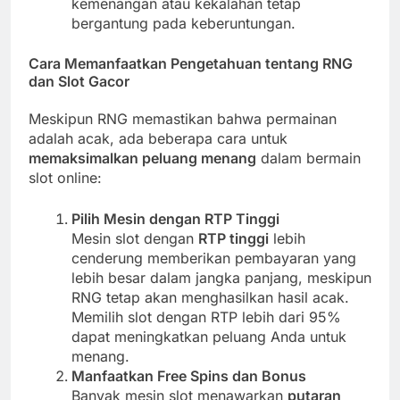
kemenangan atau kekalahan tetap
bergantung pada keberuntungan.
Cara Memanfaatkan Pengetahuan tentang RNG
dan Slot Gacor
Meskipun RNG memastikan bahwa permainan
adalah acak, ada beberapa cara untuk
memaksimalkan peluang menang
dalam bermain
slot online:
Pilih Mesin dengan RTP Tinggi
Mesin slot dengan
RTP tinggi
lebih
cenderung memberikan pembayaran yang
lebih besar dalam jangka panjang, meskipun
RNG tetap akan menghasilkan hasil acak.
Memilih slot dengan RTP lebih dari 95%
dapat meningkatkan peluang Anda untuk
menang.
Manfaatkan Free Spins dan Bonus
Banyak mesin slot menawarkan
putaran