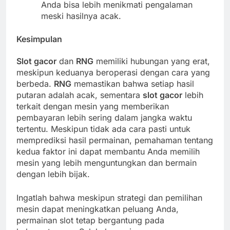
Anda bisa lebih menikmati pengalaman
meski hasilnya acak.
Kesimpulan
Slot gacor
dan
RNG
memiliki hubungan yang erat,
meskipun keduanya beroperasi dengan cara yang
berbeda.
RNG
memastikan bahwa setiap hasil
putaran adalah acak, sementara
slot gacor
lebih
terkait dengan mesin yang memberikan
pembayaran lebih sering dalam jangka waktu
tertentu. Meskipun tidak ada cara pasti untuk
memprediksi hasil permainan, pemahaman tentang
kedua faktor ini dapat membantu Anda memilih
mesin yang lebih menguntungkan dan bermain
dengan lebih bijak.
Ingatlah bahwa meskipun strategi dan pemilihan
mesin dapat meningkatkan peluang Anda,
permainan slot tetap bergantung pada