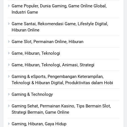
Game Populer, Dunia Gaming, Game Online Global,
Industri Game
Game Santai, Rekomendasi Game, Lifestyle Digital,
Hiburan Online
Game Slot, Permainan Online, Hiburan
Game, Hiburan, Teknologi
Game, Hiburan, Teknologi, Animasi, Strategi
Gaming & eSports, Pengembangan Keterampilan,
Teknologi & Hiburan Digital, Produktivitas dalam Hobi
Gaming & Technology
Gaming Sehat, Permainan Kasino, Tips Bermain Slot,
Strategi Bermain, Game Online
Gaming, Hiburan, Gaya Hidup