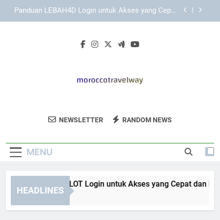
Skip
Panduan Login KAYA787 untuk Akses yang Cepat
to
dan Praktis
content
Panduan Menggunakan KAYA787 Login melalui
Browser Desktop
Panduan EDWINSLOT Login untuk Akses yang
Cepat dan Praktis
Panduan LEBAH4D Login untuk Akses yang Cepat
dan Praktis
Panduan Login KAYA787 untuk Akses yang Cepat
dan Praktis
Morocco Travel
Jelajahi Keindahan Maroko Dengan
Panduan Menggunakan KAYA787 Login melalui
NEWSLETTER
RANDOM NEWS
Way
Browser Desktop
Panduan Lengkap Dari Morocco Travel Way.
Untuk Pengalaman Wisata Yang Tak
MENU
Terlupakan.
anduan EDWINSLOT Login untuk Akses yang Cepat dan Praktis
HEADLINES
Weeks Ago