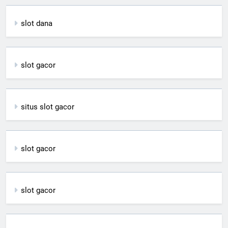
slot dana
slot gacor
situs slot gacor
slot gacor
slot gacor