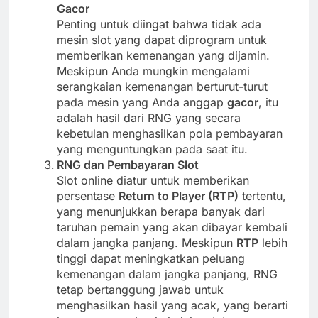
Gacor
Penting untuk diingat bahwa tidak ada
mesin slot yang dapat diprogram untuk
memberikan kemenangan yang dijamin.
Meskipun Anda mungkin mengalami
serangkaian kemenangan berturut-turut
pada mesin yang Anda anggap
gacor
, itu
adalah hasil dari RNG yang secara
kebetulan menghasilkan pola pembayaran
yang menguntungkan pada saat itu.
RNG dan Pembayaran Slot
Slot online diatur untuk memberikan
persentase
Return to Player (RTP)
tertentu,
yang menunjukkan berapa banyak dari
taruhan pemain yang akan dibayar kembali
dalam jangka panjang. Meskipun
RTP
lebih
tinggi dapat meningkatkan peluang
kemenangan dalam jangka panjang, RNG
tetap bertanggung jawab untuk
menghasilkan hasil yang acak, yang berarti