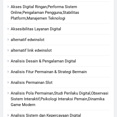
Akses Digital Ringan,Performa Sistem
Online,Pengalaman Pengguna,Stabilitas
Platform,Manajemen Teknologi
Aksesibilitas Layanan Digital
alternatif edwinslot
alternatif link edwinslot
Analisis Desain & Pengalaman Digital
Analisis Fitur Permainan & Strategi Bermain
Analisis Permainan Slot
Analisis Pola Permainan,Studi Perilaku Digital,Observasi
Sistem Interaktif,Psikologi Interaksi Pemain,Dinamika
Game Modern
Analisis Sistem dan Kepercayaan Digital