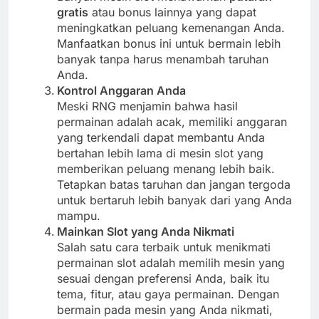
gratis
atau bonus lainnya yang dapat
meningkatkan peluang kemenangan Anda.
Manfaatkan bonus ini untuk bermain lebih
banyak tanpa harus menambah taruhan
Anda.
Kontrol Anggaran Anda
Meski RNG menjamin bahwa hasil
permainan adalah acak, memiliki anggaran
yang terkendali dapat membantu Anda
bertahan lebih lama di mesin slot yang
memberikan peluang menang lebih baik.
Tetapkan batas taruhan dan jangan tergoda
untuk bertaruh lebih banyak dari yang Anda
mampu.
Mainkan Slot yang Anda Nikmati
Salah satu cara terbaik untuk menikmati
permainan slot adalah memilih mesin yang
sesuai dengan preferensi Anda, baik itu
tema, fitur, atau gaya permainan. Dengan
bermain pada mesin yang Anda nikmati,