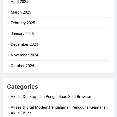
April 2025
March 2025
February 2025
January 2025
December 2024
November 2024
October 2024
Categories
Akses Desktop dan Pengelolaan Sesi Browser
Akses Digital Modern,Pengalaman Pengguna,Keamanan
Akun Online