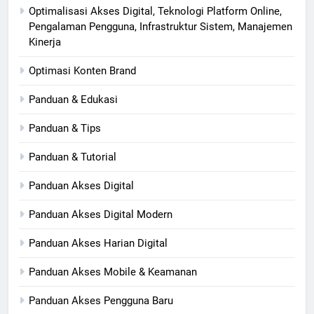
Optimalisasi Akses Digital, Teknologi Platform Online,
Pengalaman Pengguna, Infrastruktur Sistem, Manajemen
Kinerja
Optimasi Konten Brand
Panduan & Edukasi
Panduan & Tips
Panduan & Tutorial
Panduan Akses Digital
Panduan Akses Digital Modern
Panduan Akses Harian Digital
Panduan Akses Mobile & Keamanan
Panduan Akses Pengguna Baru