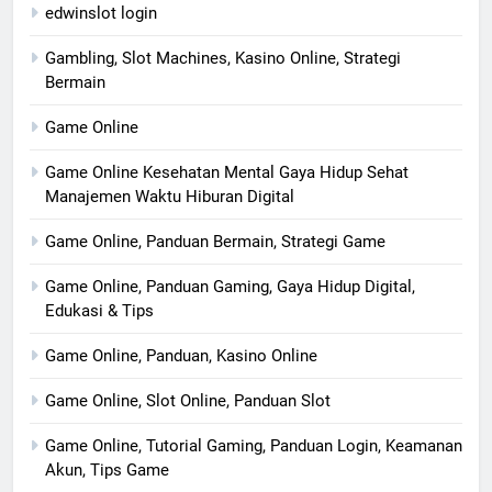
edwinslot login
Gambling, Slot Machines, Kasino Online, Strategi
Bermain
Game Online
Game Online Kesehatan Mental Gaya Hidup Sehat
Manajemen Waktu Hiburan Digital
Game Online, Panduan Bermain, Strategi Game
Game Online, Panduan Gaming, Gaya Hidup Digital,
Edukasi & Tips
Game Online, Panduan, Kasino Online
Game Online, Slot Online, Panduan Slot
Game Online, Tutorial Gaming, Panduan Login, Keamanan
Akun, Tips Game