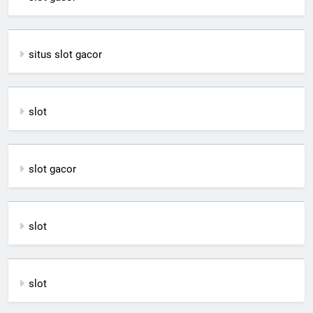
situs slot gacor
slot
slot gacor
slot
slot