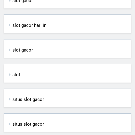
slot gacor
slot gacor hari ini
slot gacor
slot
situs slot gacor
situs slot gacor