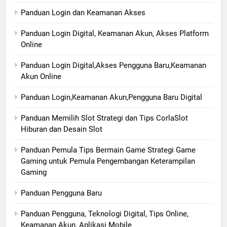
Panduan Login dan Keamanan Akses
Panduan Login Digital, Keamanan Akun, Akses Platform
Online
Panduan Login Digital,Akses Pengguna Baru,Keamanan
Akun Online
Panduan Login,Keamanan Akun,Pengguna Baru Digital
Panduan Memilih Slot Strategi dan Tips CorlaSlot
Hiburan dan Desain Slot
Panduan Pemula Tips Bermain Game Strategi Game
Gaming untuk Pemula Pengembangan Keterampilan
Gaming
Panduan Pengguna Baru
Panduan Pengguna, Teknologi Digital, Tips Online,
Keamanan Akun, Aplikasi Mobile