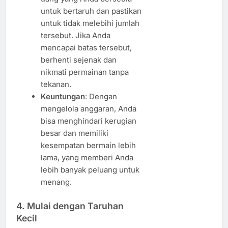
untuk bertaruh dan pastikan
untuk tidak melebihi jumlah
tersebut. Jika Anda
mencapai batas tersebut,
berhenti sejenak dan
nikmati permainan tanpa
tekanan.
Keuntungan
: Dengan
mengelola anggaran, Anda
bisa menghindari kerugian
besar dan memiliki
kesempatan bermain lebih
lama, yang memberi Anda
lebih banyak peluang untuk
menang.
4.
Mulai dengan Taruhan
Kecil