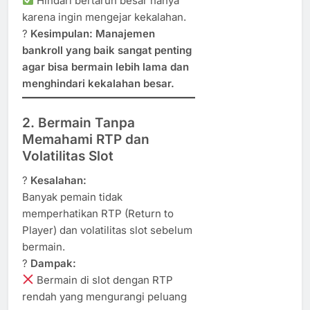
Hindari bertaruh besar hanya
karena ingin mengejar kekalahan.
?
Kesimpulan:
Manajemen
bankroll yang baik sangat penting
agar bisa bermain lebih lama dan
menghindari kekalahan besar.
2. Bermain Tanpa
Memahami RTP dan
Volatilitas Slot
?
Kesalahan:
Banyak pemain tidak
memperhatikan RTP (Return to
Player) dan volatilitas slot sebelum
bermain.
?
Dampak:
Bermain di slot dengan RTP
rendah yang mengurangi peluang