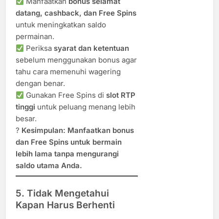
Manfaatkan
bonus selamat
datang, cashback, dan Free Spins
untuk meningkatkan saldo
permainan.
Periksa
syarat dan ketentuan
sebelum menggunakan bonus agar
tahu cara memenuhi wagering
dengan benar.
Gunakan Free Spins di
slot RTP
tinggi
untuk peluang menang lebih
besar.
?
Kesimpulan:
Manfaatkan bonus
dan Free Spins untuk bermain
lebih lama tanpa mengurangi
saldo utama Anda.
5. Tidak Mengetahui
Kapan Harus Berhenti