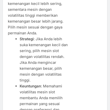
kemenangan kecil lebih sering,
sementara mesin dengan
volatilitas tinggi memberikan
kemenangan besar lebih jarang.
Pilih mesin sesuai dengan gaya
permainan Anda.
Strategi
: Jika Anda lebih
suka kemenangan kecil dan
sering, pilih mesin slot
dengan volatilitas rendah.
Jika Anda mengincar
kemenangan besar, pilih
mesin dengan volatilitas
tinggi.
Keuntungan
: Memahami
volatilitas mesin slot
membantu Anda memilih
permainan yang sesuai
dengan preferensi dan