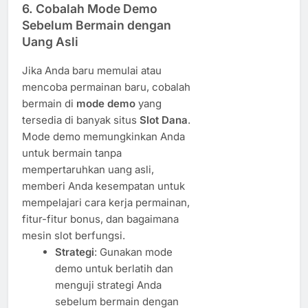
6.
Cobalah Mode Demo
Sebelum Bermain dengan
Uang Asli
Jika Anda baru memulai atau
mencoba permainan baru, cobalah
bermain di
mode demo
yang
tersedia di banyak situs
Slot Dana
.
Mode demo memungkinkan Anda
untuk bermain tanpa
mempertaruhkan uang asli,
memberi Anda kesempatan untuk
mempelajari cara kerja permainan,
fitur-fitur bonus, dan bagaimana
mesin slot berfungsi.
Strategi
: Gunakan mode
demo untuk berlatih dan
menguji strategi Anda
sebelum bermain dengan