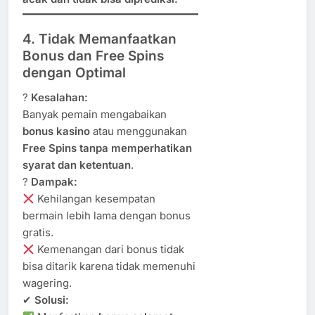
4. Tidak Memanfaatkan
Bonus dan Free Spins
dengan Optimal
?
Kesalahan:
Banyak pemain mengabaikan
bonus kasino
atau menggunakan
Free Spins tanpa memperhatikan
syarat dan ketentuan
.
?
Dampak:
Kehilangan kesempatan
bermain lebih lama dengan bonus
gratis.
Kemenangan dari bonus tidak
bisa ditarik karena tidak memenuhi
wagering.
✔
Solusi: