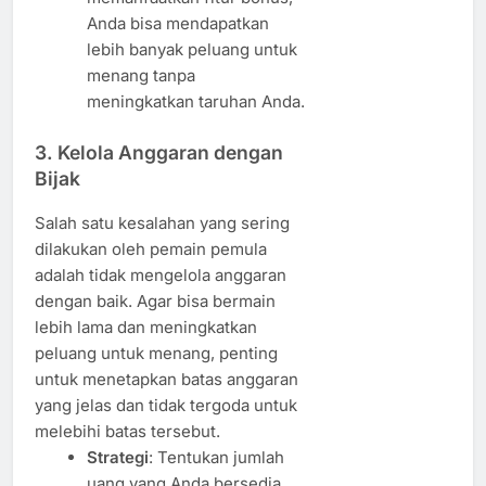
Anda bisa mendapatkan
lebih banyak peluang untuk
menang tanpa
meningkatkan taruhan Anda.
3.
Kelola Anggaran dengan
Bijak
Salah satu kesalahan yang sering
dilakukan oleh pemain pemula
adalah tidak mengelola anggaran
dengan baik. Agar bisa bermain
lebih lama dan meningkatkan
peluang untuk menang, penting
untuk menetapkan batas anggaran
yang jelas dan tidak tergoda untuk
melebihi batas tersebut.
Strategi
: Tentukan jumlah
uang yang Anda bersedia