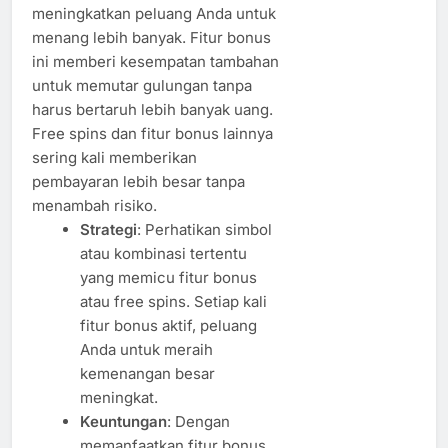
meningkatkan peluang Anda untuk
menang lebih banyak. Fitur bonus
ini memberi kesempatan tambahan
untuk memutar gulungan tanpa
harus bertaruh lebih banyak uang.
Free spins dan fitur bonus lainnya
sering kali memberikan
pembayaran lebih besar tanpa
menambah risiko.
Strategi
: Perhatikan simbol
atau kombinasi tertentu
yang memicu fitur bonus
atau free spins. Setiap kali
fitur bonus aktif, peluang
Anda untuk meraih
kemenangan besar
meningkat.
Keuntungan
: Dengan
memanfaatkan fitur bonus,