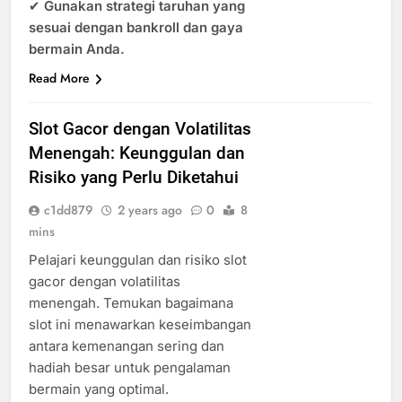
✔
Gunakan strategi taruhan yang
sesuai dengan bankroll dan gaya
bermain Anda.
Read More
Slot Gacor dengan Volatilitas
Menengah: Keunggulan dan
Risiko yang Perlu Diketahui
c1dd879
2 years ago
0
8
mins
Pelajari keunggulan dan risiko slot
gacor dengan volatilitas
menengah. Temukan bagaimana
slot ini menawarkan keseimbangan
antara kemenangan sering dan
hadiah besar untuk pengalaman
bermain yang optimal.