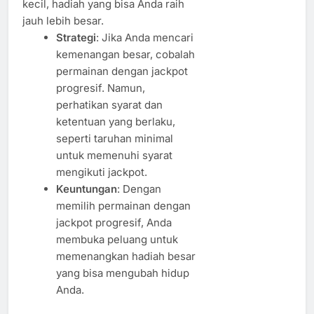
kecil, hadiah yang bisa Anda raih
jauh lebih besar.
Strategi
: Jika Anda mencari
kemenangan besar, cobalah
permainan dengan jackpot
progresif. Namun,
perhatikan syarat dan
ketentuan yang berlaku,
seperti taruhan minimal
untuk memenuhi syarat
mengikuti jackpot.
Keuntungan
: Dengan
memilih permainan dengan
jackpot progresif, Anda
membuka peluang untuk
memenangkan hadiah besar
yang bisa mengubah hidup
Anda.