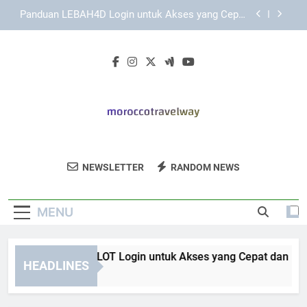
Skip
Panduan Login KAYA787 untuk Akses yang Cepat
to
dan Praktis
content
Panduan Menggunakan KAYA787 Login melalui
Browser Desktop
Panduan EDWINSLOT Login untuk Akses yang
Cepat dan Praktis
Panduan LEBAH4D Login untuk Akses yang Cepat
dan Praktis
Panduan Login KAYA787 untuk Akses yang Cepat
dan Praktis
Morocco Travel
Jelajahi Keindahan Maroko Dengan
Panduan Menggunakan KAYA787 Login melalui
NEWSLETTER
RANDOM NEWS
Way
Browser Desktop
Panduan Lengkap Dari Morocco Travel Way.
Untuk Pengalaman Wisata Yang Tak
MENU
Terlupakan.
anduan EDWINSLOT Login untuk Akses yang Cepat dan Praktis
HEADLINES
Weeks Ago