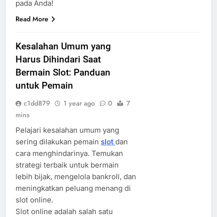
pada Anda!
Read More
Kesalahan Umum yang
Harus Dihindari Saat
Bermain Slot: Panduan
untuk Pemain
c1dd879
1 year ago
0
7
mins
Pelajari kesalahan umum yang
sering dilakukan pemain
slot
dan
cara menghindarinya. Temukan
strategi terbaik untuk bermain
lebih bijak, mengelola bankroll, dan
meningkatkan peluang menang di
slot online.
Slot online adalah salah satu