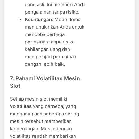
uang asli. Ini memberi Anda
pengalaman tanpa risiko.
Keuntungan
: Mode demo
memungkinkan Anda untuk
mencoba berbagai
permainan tanpa risiko
kehilangan uang dan
mempelajari permainan
dengan lebih baik.
7.
Pahami Volatilitas Mesin
Slot
Setiap mesin slot memiliki
volatilitas
yang berbeda, yang
mengacu pada seberapa sering
mesin tersebut memberikan
kemenangan. Mesin dengan
volatilitas rendah memberikan