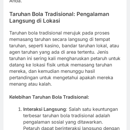
Anda.
Taruhan Bola Tradisional: Pengalaman
Langsung di Lokasi
Taruhan bola tradisional merujuk pada proses
memasang taruhan secara langsung di tempat
taruhan, seperti kasino, bandar taruhan lokal, atau
agen taruhan yang ada di area tertentu. Jenis
taruhan ini sering kali mengharuskan petaruh untuk
datang ke lokasi fisik untuk memasang taruhan
mereka, dan kemudian menunggu hasil
pertandingan untuk mengetahui apakah mereka
menang atau kalah.
Kelebihan Taruhan Bola Tradisional:
Interaksi Langsung
: Salah satu keuntungan
terbesar taruhan bola tradisional adalah
pengalaman sosial yang ditawarkan.
Petaruh dapat berinteraksi langsung dengan