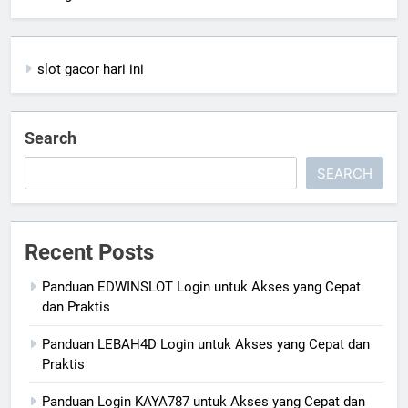
slot gacor hari ini
Search
SEARCH
Recent Posts
Panduan EDWINSLOT Login untuk Akses yang Cepat
dan Praktis
Panduan LEBAH4D Login untuk Akses yang Cepat dan
Praktis
Panduan Login KAYA787 untuk Akses yang Cepat dan