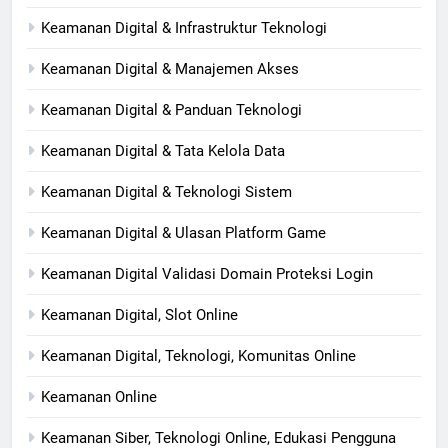
Keamanan Digital & Infrastruktur Teknologi
Keamanan Digital & Manajemen Akses
Keamanan Digital & Panduan Teknologi
Keamanan Digital & Tata Kelola Data
Keamanan Digital & Teknologi Sistem
Keamanan Digital & Ulasan Platform Game
Keamanan Digital Validasi Domain Proteksi Login
Keamanan Digital, Slot Online
Keamanan Digital, Teknologi, Komunitas Online
Keamanan Online
Keamanan Siber, Teknologi Online, Edukasi Pengguna