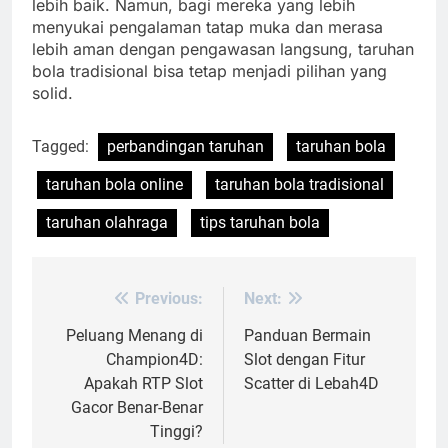
lebih baik. Namun, bagi mereka yang lebih
menyukai pengalaman tatap muka dan merasa
lebih aman dengan pengawasan langsung, taruhan
bola tradisional bisa tetap menjadi pilihan yang
solid.
Tagged:
perbandingan taruhan
taruhan bola
taruhan bola online
taruhan bola tradisional
taruhan olahraga
tips taruhan bola
Previous:
Next:
Post
navigation
Peluang Menang di
Panduan Bermain
Champion4D:
Slot dengan Fitur
Apakah RTP Slot
Scatter di Lebah4D
Gacor Benar-Benar
Tinggi?