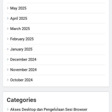
May 2025
April 2025
March 2025
February 2025
January 2025
December 2024
November 2024
October 2024
Categories
Akses Desktop dan Pengelolaan Sesi Browser