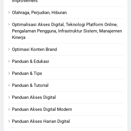
Improvement
Olahraga, Perjudian, Hiburan
Optimalisasi Akses Digital, Teknologi Platform Online,
Pengalaman Pengguna, Infrastruktur Sistem, Manajemen
Kinerja
Optimasi Konten Brand
Panduan & Edukasi
Panduan & Tips
Panduan & Tutorial
Panduan Akses Digital
Panduan Akses Digital Modern
Panduan Akses Harian Digital