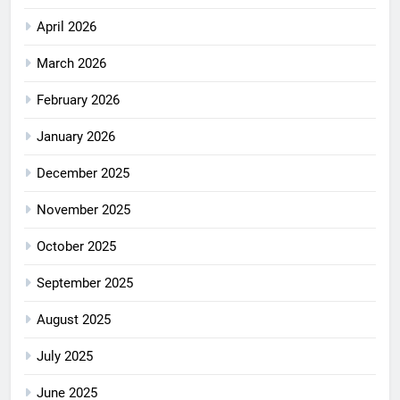
April 2026
March 2026
February 2026
January 2026
December 2025
November 2025
October 2025
September 2025
August 2025
July 2025
June 2025