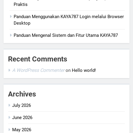
Praktis
Panduan Menggunakan KAYA787 Login melalui Browser
Desktop
Panduan Mengenal Sistem dan Fitur Utama KAYA787
Recent Comments
A WordPress Commenter
on
Hello world!
Archives
July 2026
June 2026
May 2026