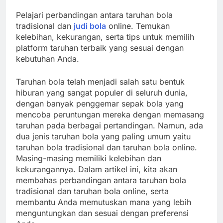
Pelajari perbandingan antara taruhan bola
tradisional dan
judi bola
online. Temukan
kelebihan, kekurangan, serta tips untuk memilih
platform taruhan terbaik yang sesuai dengan
kebutuhan Anda.
Taruhan bola telah menjadi salah satu bentuk
hiburan yang sangat populer di seluruh dunia,
dengan banyak penggemar sepak bola yang
mencoba peruntungan mereka dengan memasang
taruhan pada berbagai pertandingan. Namun, ada
dua jenis taruhan bola yang paling umum yaitu
taruhan bola tradisional dan taruhan bola online.
Masing-masing memiliki kelebihan dan
kekurangannya. Dalam artikel ini, kita akan
membahas perbandingan antara taruhan bola
tradisional dan taruhan bola online, serta
membantu Anda memutuskan mana yang lebih
menguntungkan dan sesuai dengan preferensi