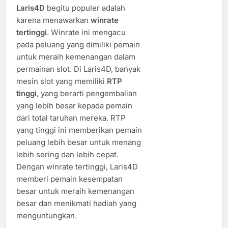
Laris4D
begitu populer adalah
karena menawarkan
winrate
tertinggi
. Winrate ini mengacu
pada peluang yang dimiliki pemain
untuk meraih kemenangan dalam
permainan slot. Di Laris4D, banyak
mesin slot yang memiliki
RTP
tinggi
, yang berarti pengembalian
yang lebih besar kepada pemain
dari total taruhan mereka. RTP
yang tinggi ini memberikan pemain
peluang lebih besar untuk menang
lebih sering dan lebih cepat.
Dengan winrate tertinggi, Laris4D
memberi pemain kesempatan
besar untuk meraih kemenangan
besar dan menikmati hadiah yang
menguntungkan.