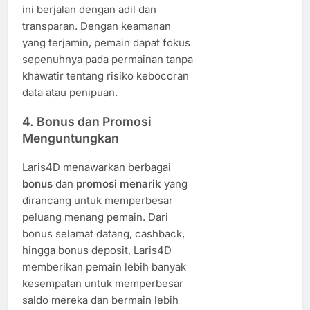
ini berjalan dengan adil dan
transparan. Dengan keamanan
yang terjamin, pemain dapat fokus
sepenuhnya pada permainan tanpa
khawatir tentang risiko kebocoran
data atau penipuan.
4.
Bonus dan Promosi
Menguntungkan
Laris4D menawarkan berbagai
bonus
dan
promosi menarik
yang
dirancang untuk memperbesar
peluang menang pemain. Dari
bonus selamat datang, cashback,
hingga bonus deposit, Laris4D
memberikan pemain lebih banyak
kesempatan untuk memperbesar
saldo mereka dan bermain lebih