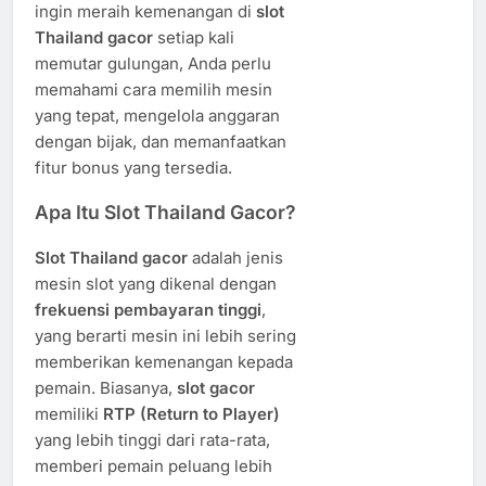
ingin meraih kemenangan di
slot
Thailand gacor
setiap kali
memutar gulungan, Anda perlu
memahami cara memilih mesin
yang tepat, mengelola anggaran
dengan bijak, dan memanfaatkan
fitur bonus yang tersedia.
Apa Itu Slot Thailand Gacor?
Slot Thailand gacor
adalah jenis
mesin slot yang dikenal dengan
frekuensi pembayaran tinggi
,
yang berarti mesin ini lebih sering
memberikan kemenangan kepada
pemain. Biasanya,
slot gacor
memiliki
RTP (Return to Player)
yang lebih tinggi dari rata-rata,
memberi pemain peluang lebih