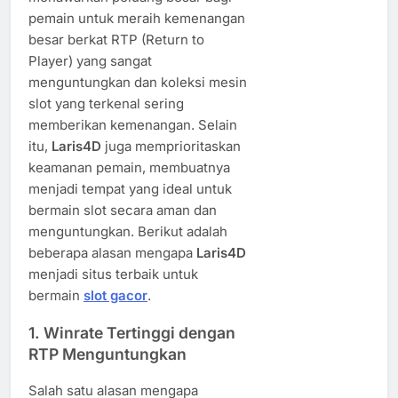
pemain untuk meraih kemenangan
besar berkat RTP (Return to
Player) yang sangat
menguntungkan dan koleksi mesin
slot yang terkenal sering
memberikan kemenangan. Selain
itu,
Laris4D
juga memprioritaskan
keamanan pemain, membuatnya
menjadi tempat yang ideal untuk
bermain slot secara aman dan
menguntungkan. Berikut adalah
beberapa alasan mengapa
Laris4D
menjadi situs terbaik untuk
bermain
slot gacor
.
1.
Winrate Tertinggi dengan
RTP Menguntungkan
Salah satu alasan mengapa