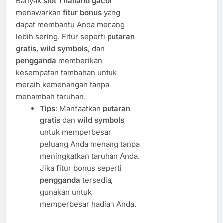
Banyak
slot Thailand gacor
menawarkan
fitur bonus
yang
dapat membantu Anda menang
lebih sering. Fitur seperti
putaran
gratis
,
wild symbols
, dan
pengganda
memberikan
kesempatan tambahan untuk
meraih kemenangan tanpa
menambah taruhan.
Tips
: Manfaatkan
putaran
gratis
dan
wild symbols
untuk memperbesar
peluang Anda menang tanpa
meningkatkan taruhan Anda.
Jika fitur bonus seperti
pengganda
tersedia,
gunakan untuk
memperbesar hadiah Anda.