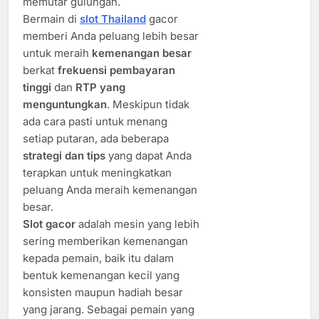
memutar gulungan.
Bermain di
slot Thailand
gacor
memberi Anda peluang lebih besar
untuk meraih
kemenangan besar
berkat
frekuensi pembayaran
tinggi
dan
RTP yang
menguntungkan
. Meskipun tidak
ada cara pasti untuk menang
setiap putaran, ada beberapa
strategi dan tips
yang dapat Anda
terapkan untuk meningkatkan
peluang Anda meraih kemenangan
besar.
Slot gacor
adalah mesin yang lebih
sering memberikan kemenangan
kepada pemain, baik itu dalam
bentuk kemenangan kecil yang
konsisten maupun hadiah besar
yang jarang. Sebagai pemain yang