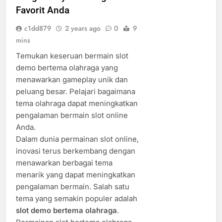
Favorit Anda
c1dd879
2 years ago
0
9
mins
Temukan keseruan bermain slot
demo bertema olahraga yang
menawarkan gameplay unik dan
peluang besar. Pelajari bagaimana
tema olahraga dapat meningkatkan
pengalaman bermain slot online
Anda.
Dalam dunia permainan slot online,
inovasi terus berkembang dengan
menawarkan berbagai tema
menarik yang dapat meningkatkan
pengalaman bermain. Salah satu
tema yang semakin populer adalah
slot demo bertema olahraga
.