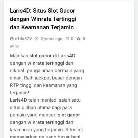
Laris4D: Situs Slot Gacor
dengan Winrate Tertinggi
dan Keamanan Terjamin
c1dd879
2 years ago
0
5
mins
Mainkan
slot gacor
di
Laris4D
dengan
winrate tertinggi
dan
nikmati pengalaman bermain yang
aman. Raih jackpot besar dengan
RTP tinggi dan keamanan yang
terjamin!
Laris4D
telah menjadi salah satu
situs pilihan utama bagi para
pemain yang mencari
slot gacor
dengan
winrate tertinggi
dan
keamanan yang terjamin. Situs ini
menawarkan peluang besar bagi