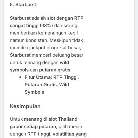
5.
Starburst
Starburst
adalah
slot dengan RTP
sangat tinggi
(98%) dan sering
memberikan kemenangan kecil
namun konsisten. Meskipun tidak
memiliki jackpot progresif besar,
Starburst
memberi peluang besar
untuk menang dengan
wild
symbols
dan
putaran gratis
.
Fitur Utama
:
RTP Tinggi
,
Putaran Gratis
,
Wild
Symbols
Kesimpulan
Untuk
menang di slot Thailand
gacor setiap putaran
, pilih mesin
dengan
RTP tinggi
,
volatilitas yang