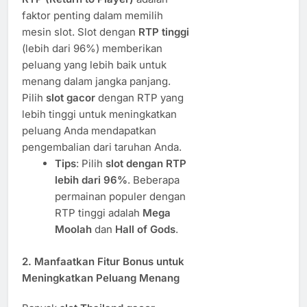
faktor penting dalam memilih
mesin slot. Slot dengan
RTP tinggi
(lebih dari 96%) memberikan
peluang yang lebih baik untuk
menang dalam jangka panjang.
Pilih
slot gacor
dengan RTP yang
lebih tinggi untuk meningkatkan
peluang Anda mendapatkan
pengembalian dari taruhan Anda.
Tips
: Pilih
slot dengan RTP
lebih dari 96%
. Beberapa
permainan populer dengan
RTP tinggi adalah
Mega
Moolah
dan
Hall of Gods
.
2.
Manfaatkan Fitur Bonus untuk
Meningkatkan Peluang Menang