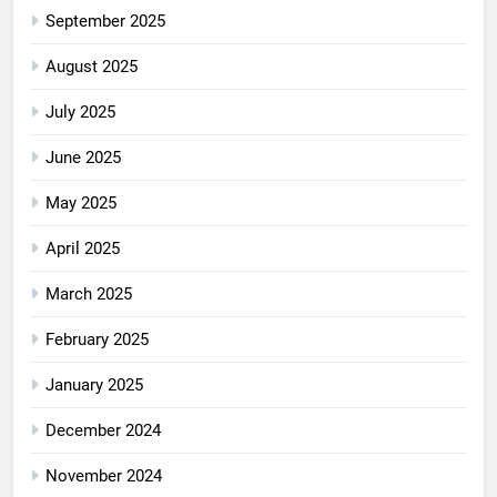
September 2025
August 2025
July 2025
June 2025
May 2025
April 2025
March 2025
February 2025
January 2025
December 2024
November 2024