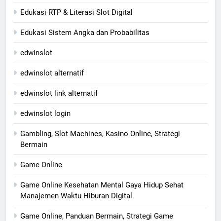
Edukasi RTP & Literasi Slot Digital
Edukasi Sistem Angka dan Probabilitas
edwinslot
edwinslot alternatif
edwinslot link alternatif
edwinslot login
Gambling, Slot Machines, Kasino Online, Strategi
Bermain
Game Online
Game Online Kesehatan Mental Gaya Hidup Sehat
Manajemen Waktu Hiburan Digital
Game Online, Panduan Bermain, Strategi Game