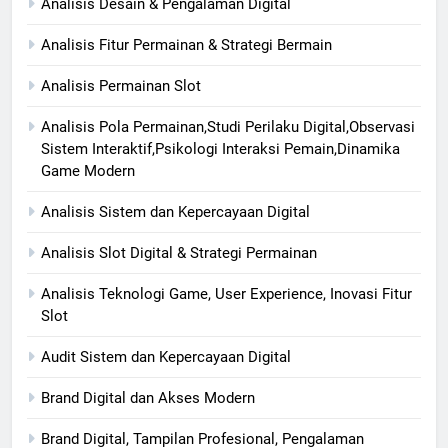
Analisis Desain & Pengalaman Digital
Analisis Fitur Permainan & Strategi Bermain
Analisis Permainan Slot
Analisis Pola Permainan,Studi Perilaku Digital,Observasi
Sistem Interaktif,Psikologi Interaksi Pemain,Dinamika
Game Modern
Analisis Sistem dan Kepercayaan Digital
Analisis Slot Digital & Strategi Permainan
Analisis Teknologi Game, User Experience, Inovasi Fitur
Slot
Audit Sistem dan Kepercayaan Digital
Brand Digital dan Akses Modern
Brand Digital, Tampilan Profesional, Pengalaman