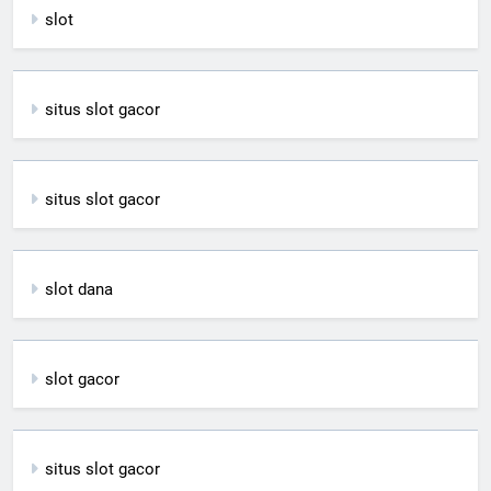
slot
situs slot gacor
situs slot gacor
slot dana
slot gacor
situs slot gacor