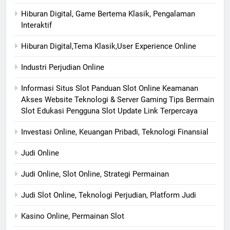
Hiburan Digital, Game Bertema Klasik, Pengalaman
Interaktif
Hiburan Digital,Tema Klasik,User Experience Online
Industri Perjudian Online
Informasi Situs Slot Panduan Slot Online Keamanan
Akses Website Teknologi & Server Gaming Tips Bermain
Slot Edukasi Pengguna Slot Update Link Terpercaya
Investasi Online, Keuangan Pribadi, Teknologi Finansial
Judi Online
Judi Online, Slot Online, Strategi Permainan
Judi Slot Online, Teknologi Perjudian, Platform Judi
Kasino Online, Permainan Slot