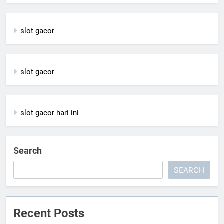
slot gacor
slot gacor
slot gacor hari ini
Search
SEARCH
Recent Posts