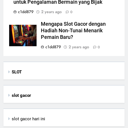
untuk Pengalaman Bermain yang Bijak
c1dd879
2 years ago
0
Mengapa Slot Gacor dengan
Hadiah Non-Tunai Menarik
Pemain Baru?
c1dd879
2 years ago
0
SLOT
slot gacor
slot gacor hari ini