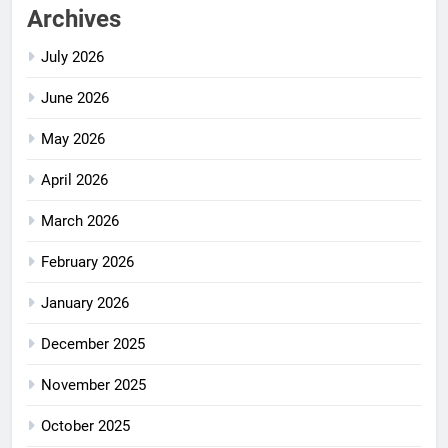
Archives
July 2026
June 2026
May 2026
April 2026
March 2026
February 2026
January 2026
December 2025
November 2025
October 2025