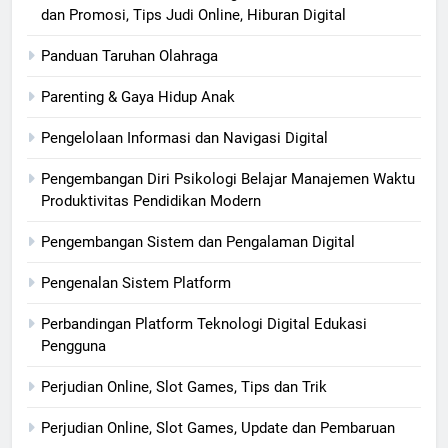
dan Promosi, Tips Judi Online, Hiburan Digital
Panduan Taruhan Olahraga
Parenting & Gaya Hidup Anak
Pengelolaan Informasi dan Navigasi Digital
Pengembangan Diri Psikologi Belajar Manajemen Waktu
Produktivitas Pendidikan Modern
Pengembangan Sistem dan Pengalaman Digital
Pengenalan Sistem Platform
Perbandingan Platform Teknologi Digital Edukasi
Pengguna
Perjudian Online, Slot Games, Tips dan Trik
Perjudian Online, Slot Games, Update dan Pembaruan