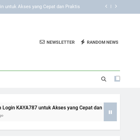
 untuk Akses yang Cepat dan Praktis
7 untuk Akses yang Cepat dan Praktis
A787 Login melalui Browser Desktop
NEWSLETTER
RANDOM NEWS
 untuk Akses yang Cepat dan Praktis
 untuk Akses yang Cepat dan Praktis
l Way. Untuk Pengalaman Wisata Yang Tak Terlupakan.
7 untuk Akses yang Cepat dan Praktis
A787 Login melalui Browser Desktop
787 untuk Akses yang Cepat dan Praktis
Panduan Meng
3 Weeks Ago