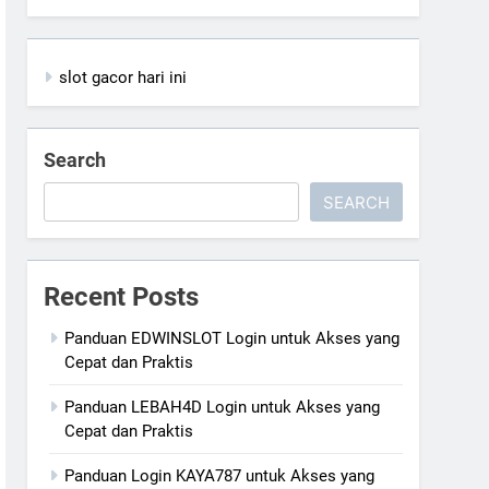
slot gacor hari ini
Search
SEARCH
Recent Posts
Panduan EDWINSLOT Login untuk Akses yang
Cepat dan Praktis
Panduan LEBAH4D Login untuk Akses yang
Cepat dan Praktis
Panduan Login KAYA787 untuk Akses yang