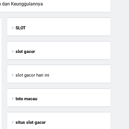
n dan Keunggulannya
SLOT
slot gacor
slot gacor hari ini
toto macau
situs slot gacor