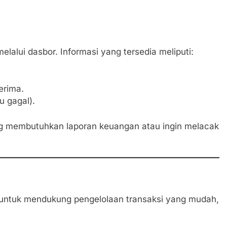
elalui dasbor. Informasi yang tersedia meliputi:
erima.
u gagal).
ng membutuhkan laporan keuangan atau ingin melacak
 untuk mendukung pengelolaan transaksi yang mudah,