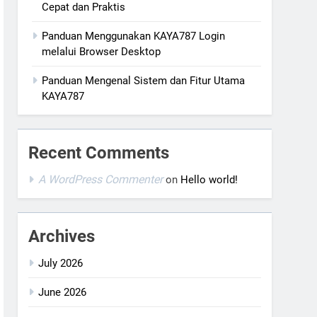
Cepat dan Praktis
Panduan Menggunakan KAYA787 Login
melalui Browser Desktop
Panduan Mengenal Sistem dan Fitur Utama
KAYA787
Recent Comments
A WordPress Commenter
on
Hello world!
Archives
July 2026
June 2026