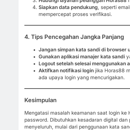
Hubungi layanan pelanggan Horas88
m
Siapkan data pendukung
, seperti ema
mempercepat proses verifikasi.
4.
Tips Pencegahan Jangka Panjang
Jangan simpan kata sandi di browser
Gunakan aplikasi manajer kata sandi
ya
Logout setelah selesai menggunakan 
Aktifkan notifikasi login
jika Horas88 m
ada upaya login yang mencurigakan.
Kesimpulan
Mengatasi masalah keamanan saat login ke 
password. Dibutuhkan kesadaran digital dan 
menyeluruh, mulai dari penggunaan kata san