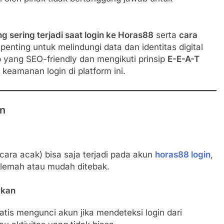
 sering terjadi saat login ke Horas88
serta
cara
enting untuk melindungi data dan identitas digital
p yang SEO-friendly dan mengikuti prinsip
E-E-A-T
eamanan login di platform ini.
n
ara acak) bisa saja terjadi pada akun
horas88 login
,
 lemah atau mudah ditebak.
akan
is mengunci akun jika mendeteksi login dari