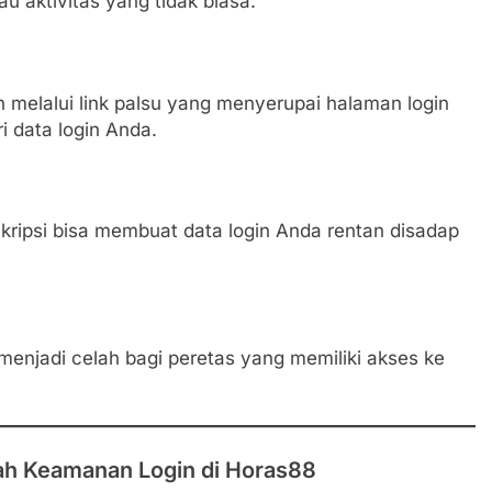
au aktivitas yang tidak biasa.
melalui link palsu yang menyerupai halaman login
 data login Anda.
enkripsi bisa membuat data login Anda rentan disadap
menjadi celah bagi peretas yang memiliki akses ke
ah Keamanan Login di Horas88