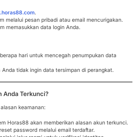
w.horas88.com
.
rim melalui pesan pribadi atau email mencurigakan.
lum memasukkan data login Anda.
beberapa hari untuk mencegah penumpukan data
a Anda tidak ingin data tersimpan di perangkat.
n Anda Terkunci?
a alasan keamanan:
em Horas88 akan memberikan alasan akun terkunci.
 reset password melalui email terdaftar.