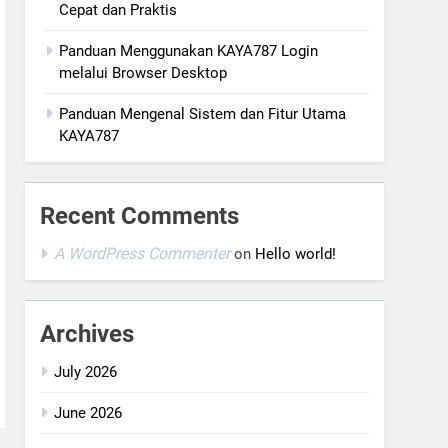
Cepat dan Praktis
Panduan Menggunakan KAYA787 Login
melalui Browser Desktop
Panduan Mengenal Sistem dan Fitur Utama
KAYA787
Recent Comments
A WordPress Commenter
on
Hello world!
Archives
July 2026
June 2026