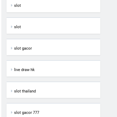
slot
slot
slot gacor
live draw hk
slot thailand
slot gacor 777