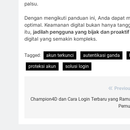
palsu.
Dengan mengikuti panduan ini, Anda dapat
optimal. Keamanan digital bukan hanya tangg
itu,
jadilah pengguna yang bijak dan proakt
digital yang semakin kompleks.
Tagged:
akun terkunci
autentikasi ganda
proteksi akun
solusi login
Previou
Post
navigation
Champion4D dan Cara Login Terbaru yang Ram
Pemu