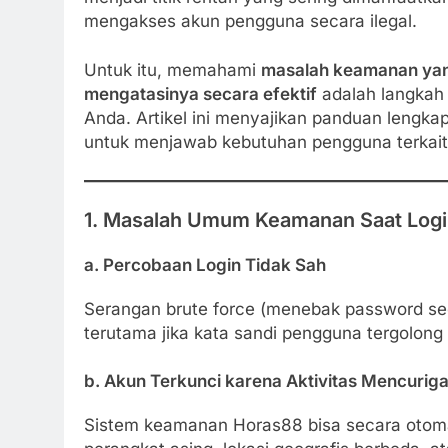
mengakses akun pengguna secara ilegal.
Untuk itu, memahami
masalah keamanan yang
mengatasinya secara efektif
adalah langkah p
Anda. Artikel ini menyajikan panduan lengka
untuk menjawab kebutuhan pengguna terkait k
1.
Masalah Umum Keamanan Saat Logi
a.
Percobaan Login Tidak Sah
Serangan brute force (menebak password sec
terutama jika kata sandi pengguna tergolong
b.
Akun Terkunci karena Aktivitas Mencurig
Sistem keamanan Horas88 bisa secara otomat