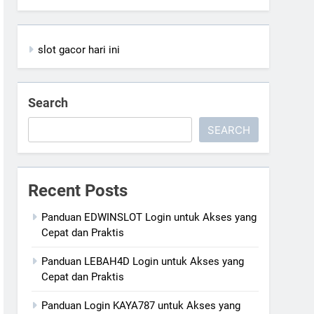
slot gacor hari ini
Search
SEARCH
Recent Posts
Panduan EDWINSLOT Login untuk Akses yang
Cepat dan Praktis
Panduan LEBAH4D Login untuk Akses yang
Cepat dan Praktis
Panduan Login KAYA787 untuk Akses yang