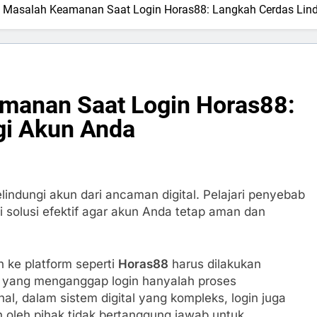
 Masalah Keamanan Saat Login Horas88: Langkah Cerdas Lin
manan Saat Login Horas88:
gi Akun Anda
indungi akun dari ancaman digital. Pelajari penyebab
 solusi efektif agar akun Anda tetap aman dan
in ke platform seperti
Horas88
harus dilakukan
yang menganggap login hanyalah proses
 dalam sistem digital yang kompleks, login juga
n oleh pihak tidak bertanggung jawab untuk