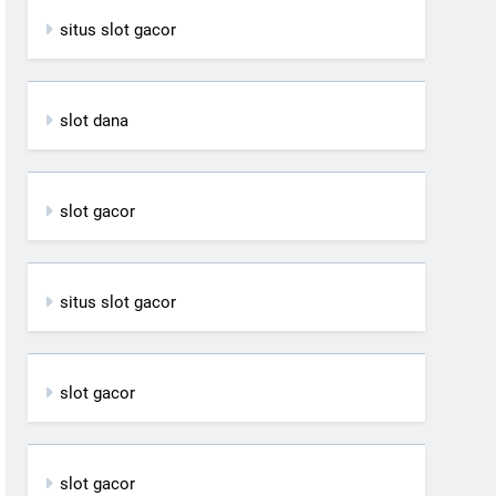
situs slot gacor
slot dana
slot gacor
situs slot gacor
slot gacor
slot gacor