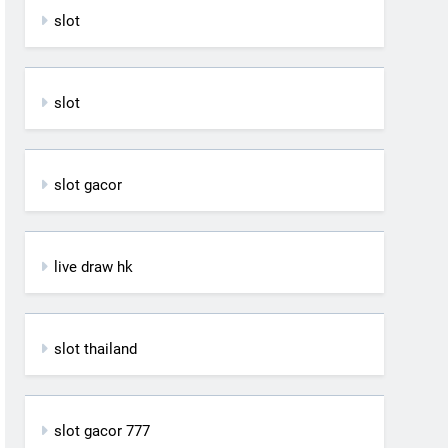
slot
slot
slot gacor
live draw hk
slot thailand
slot gacor 777