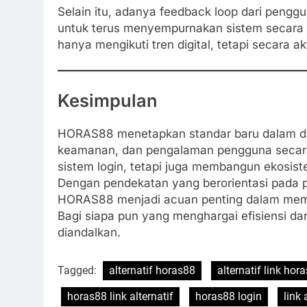
Selain itu, adanya feedback loop dari pen
untuk terus menyempurnakan sistem secara
hanya mengikuti tren digital, tetapi secara a
Kesimpulan
HORAS88 menetapkan standar baru dalam du
keamanan, dan pengalaman pengguna secara 
sistem login, tetapi juga membangun ekosis
Dengan pendekatan yang berorientasi pada 
HORAS88 menjadi acuan penting dalam membe
Bagi siapa pun yang menghargai efisiensi d
diandalkan.
Tagged:
alternatif horas88
alternatif link hor
horas88 link alternatif
horas88 login
link