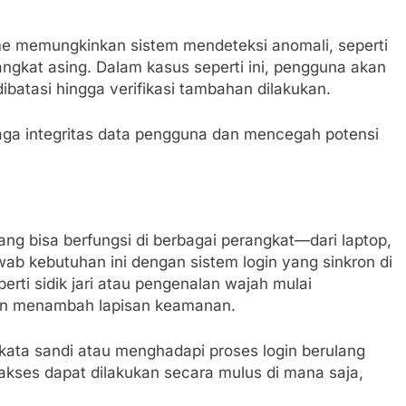
ime memungkinkan sistem mendeteksi anomali, seperti
rangkat asing. Dalam kasus seperti ini, pengguna akan
ibatasi hingga verifikasi tambahan dilakukan.
aga integritas data pengguna dan mencegah potensi
ang bisa berfungsi di berbagai perangkat—dari laptop,
b kebutuhan ini dengan sistem login yang sinkron di
erti sidik jari atau pengenalan wajah mulai
dan menambah lapisan keamanan.
kata sandi atau menghadapi proses login berulang
akses dapat dilakukan secara mulus di mana saja,