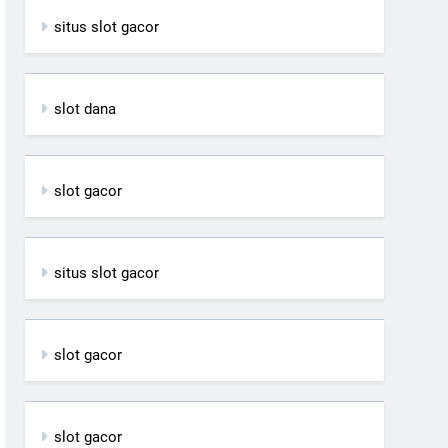
situs slot gacor
slot dana
slot gacor
situs slot gacor
slot gacor
slot gacor