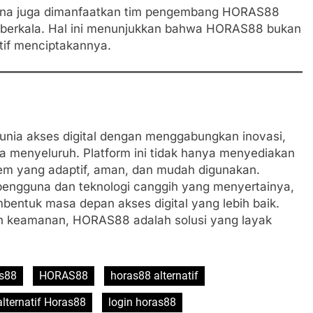
gguna juga dimanfaatkan tim pengembang HORAS88
 berkala. Hal ini menunjukkan bahwa HORAS88 bukan
ktif menciptakannya.
nia akses digital dengan menggabungkan inovasi,
menyeluruh. Platform ini tidak hanya menyediakan
tem yang adaptif, aman, dan mudah digunakan.
pengguna dan teknologi canggih yang menyertainya,
ntuk masa depan akses digital yang lebih baik.
an keamanan, HORAS88 adalah solusi yang layak
as88
HORAS88
horas88 alternatif
 alternatif Horas88
login horas88