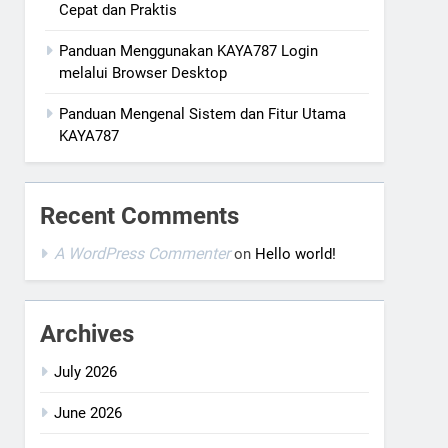
Cepat dan Praktis
Panduan Menggunakan KAYA787 Login
melalui Browser Desktop
Panduan Mengenal Sistem dan Fitur Utama
KAYA787
Recent Comments
A WordPress Commenter
on
Hello world!
Archives
July 2026
June 2026