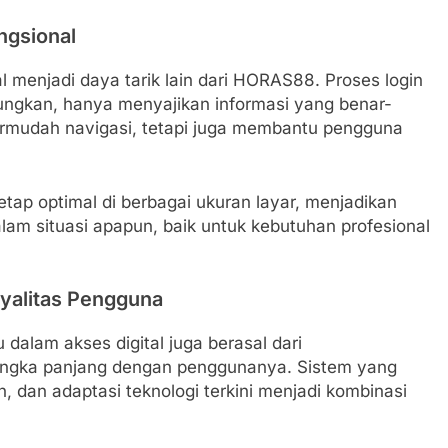
ngsional
menjadi daya tarik lain dari HORAS88. Proses login
ungkan, hanya menyajikan informasi yang benar-
ermudah navigasi, tetapi juga membantu pengguna
tap optimal di berbagai ukuran layar, menjadikan
m situasi apapun, baik untuk kebutuhan profesional
yalitas Pengguna
alam akses digital juga berasal dari
gka panjang dengan penggunanya. Sistem yang
dan adaptasi teknologi terkini menjadi kombinasi