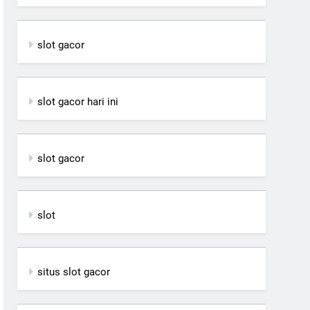
slot gacor
slot gacor hari ini
slot gacor
slot
situs slot gacor