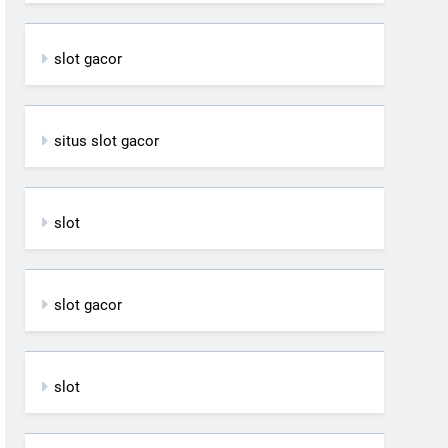
slot gacor
situs slot gacor
slot
slot gacor
slot