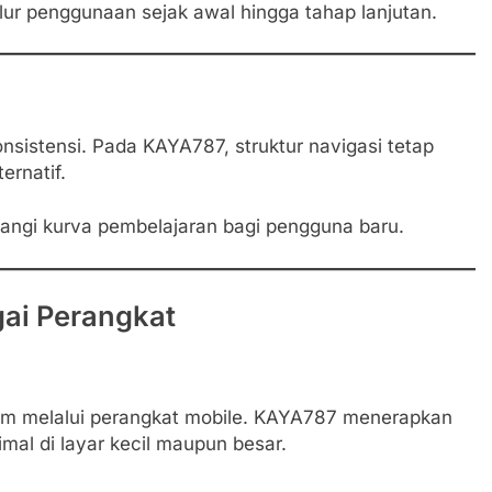
r penggunaan sejak awal hingga tahap lanjutan.
onsistensi. Pada KAYA787, struktur navigasi tetap
rnatif.
rangi kurva pembelajaran bagi pengguna baru.
gai Perangkat
rm melalui perangkat mobile. KAYA787 menerapkan
imal di layar kecil maupun besar.