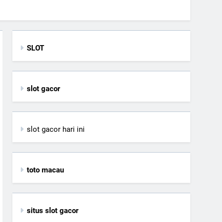
SLOT
slot gacor
slot gacor hari ini
toto macau
situs slot gacor