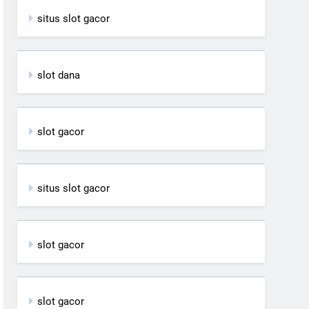
situs slot gacor
slot dana
slot gacor
situs slot gacor
slot gacor
slot gacor