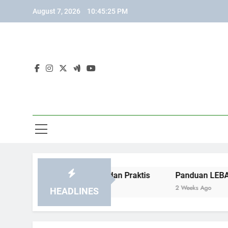
Skip
August 7, 2026
10:45:26 PM
to
content
Mor
Jelajahi 
ses yang Cepat dan Praktis
Panduan LEBAH4D Login un
2 Weeks Ago
HEADLINES