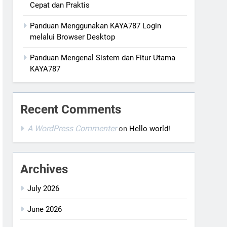
Cepat dan Praktis
Panduan Menggunakan KAYA787 Login
melalui Browser Desktop
Panduan Mengenal Sistem dan Fitur Utama
KAYA787
Recent Comments
A WordPress Commenter
on
Hello world!
Archives
July 2026
June 2026