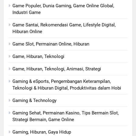
Game Populer, Dunia Gaming, Game Online Global,
Industri Game
Game Santai, Rekomendasi Game, Lifestyle Digital,
Hiburan Online
Game Slot, Permainan Online, Hiburan
Game, Hiburan, Teknologi
Game, Hiburan, Teknologi, Animasi, Strategi
Gaming & eSports, Pengembangan Keterampilan,
Teknologi & Hiburan Digital, Produktivitas dalam Hobi
Gaming & Technology
Gaming Sehat, Permainan Kasino, Tips Bermain Slot,
Strategi Bermain, Game Online
Gaming, Hiburan, Gaya Hidup