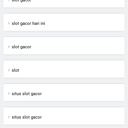
slot gacor
slot gacor hari ini
slot gacor
slot
situs slot gacor
situs slot gacor