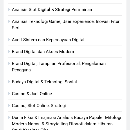
Analisis Slot Digital & Strategi Permainan
Analisis Teknologi Game, User Experience, Inovasi Fitur
Slot
Audit Sistem dan Kepercayaan Digital
Brand Digital dan Akses Modern
Brand Digital, Tampilan Profesional, Pengalaman
Pengguna
Budaya Digital & Teknologi Sosial
Casino & Judi Online
Casino, Slot Online, Strategi
Dunia Fiksi & Imajinasi Analisis Budaya Populer Mitologi
Modern Narasi & Storytelling Filosofi dalam Hiburan