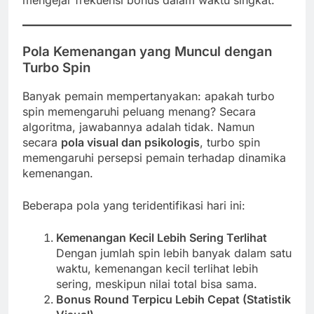
Pola Kemenangan yang Muncul dengan
Turbo Spin
Banyak pemain mempertanyakan: apakah turbo
spin memengaruhi peluang menang? Secara
algoritma, jawabannya adalah tidak. Namun
secara
pola visual dan psikologis
, turbo spin
memengaruhi persepsi pemain terhadap dinamika
kemenangan.
Beberapa pola yang teridentifikasi hari ini:
Kemenangan Kecil Lebih Sering Terlihat
Dengan jumlah spin lebih banyak dalam satu
waktu, kemenangan kecil terlihat lebih
sering, meskipun nilai total bisa sama.
Bonus Round Terpicu Lebih Cepat (Statistik