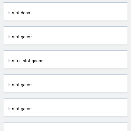
slot dana
slot gacor
situs slot gacor
slot gacor
slot gacor