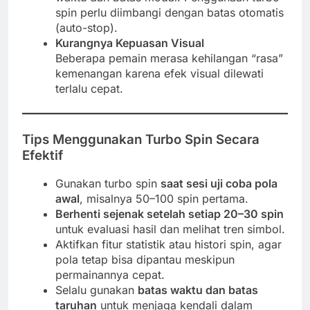
spin perlu diimbangi dengan batas otomatis
(auto-stop).
Kurangnya Kepuasan Visual
Beberapa pemain merasa kehilangan “rasa”
kemenangan karena efek visual dilewati
terlalu cepat.
Tips Menggunakan Turbo Spin Secara
Efektif
Gunakan turbo spin
saat sesi uji coba pola
awal
, misalnya 50–100 spin pertama.
Berhenti sejenak setelah setiap 20–30 spin
untuk evaluasi hasil dan melihat tren simbol.
Aktifkan fitur statistik atau histori spin, agar
pola tetap bisa dipantau meskipun
permainannya cepat.
Selalu gunakan
batas waktu dan batas
taruhan
untuk menjaga kendali dalam