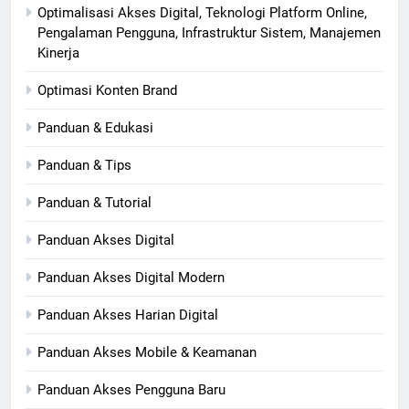
Optimalisasi Akses Digital, Teknologi Platform Online,
Pengalaman Pengguna, Infrastruktur Sistem, Manajemen
Kinerja
Optimasi Konten Brand
Panduan & Edukasi
Panduan & Tips
Panduan & Tutorial
Panduan Akses Digital
Panduan Akses Digital Modern
Panduan Akses Harian Digital
Panduan Akses Mobile & Keamanan
Panduan Akses Pengguna Baru