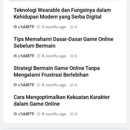
Teknologi Wearable dan Fungsinya dalam
Kehidupan Modern yang Serba Digital
c1dd879
5 months ago
0
Tips Memahami Dasar-Dasar Game Online
Sebelum Bermain
c1dd879
8 months ago
0
Strategi Bermain Game Online Tanpa
Mengalami Frustrasi Berlebihan
c1dd879
8 months ago
0
Cara Mengoptimalkan Kekuatan Karakter
dalam Game Online
c1dd879
8 months ago
0