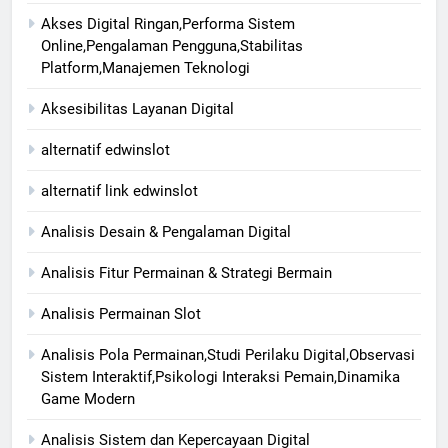
Akses Digital Ringan,Performa Sistem
Online,Pengalaman Pengguna,Stabilitas
Platform,Manajemen Teknologi
Aksesibilitas Layanan Digital
alternatif edwinslot
alternatif link edwinslot
Analisis Desain & Pengalaman Digital
Analisis Fitur Permainan & Strategi Bermain
Analisis Permainan Slot
Analisis Pola Permainan,Studi Perilaku Digital,Observasi
Sistem Interaktif,Psikologi Interaksi Pemain,Dinamika
Game Modern
Analisis Sistem dan Kepercayaan Digital