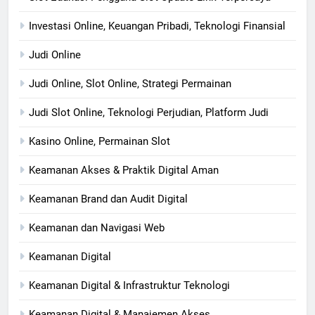
Investasi Online, Keuangan Pribadi, Teknologi Finansial
Judi Online
Judi Online, Slot Online, Strategi Permainan
Judi Slot Online, Teknologi Perjudian, Platform Judi
Kasino Online, Permainan Slot
Keamanan Akses & Praktik Digital Aman
Keamanan Brand dan Audit Digital
Keamanan dan Navigasi Web
Keamanan Digital
Keamanan Digital & Infrastruktur Teknologi
Keamanan Digital & Manajemen Akses