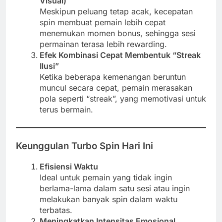
Visual)
Meskipun peluang tetap acak, kecepatan
spin membuat pemain lebih cepat
menemukan momen bonus, sehingga sesi
permainan terasa lebih rewarding.
Efek Kombinasi Cepat Membentuk “Streak
Ilusi”
Ketika beberapa kemenangan beruntun
muncul secara cepat, pemain merasakan
pola seperti “streak”, yang memotivasi untuk
terus bermain.
Keunggulan Turbo Spin Hari Ini
Efisiensi Waktu
Ideal untuk pemain yang tidak ingin
berlama-lama dalam satu sesi atau ingin
melakukan banyak spin dalam waktu
terbatas.
Meningkatkan Intensitas Emosional