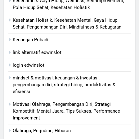
Kesehatan & Gaya Hidup, Wellness, Self-Improvement,
Pola Hidup Sehat, Kesehatan Holistik
Kesehatan Holistik, Kesehatan Mental, Gaya Hidup
Sehat, Pengembangan Diri, Mindfulness & Kebugaran
Keuangan Pribadi
link alternatif edwinslot
login edwinslot
mindset & motivasi, keuangan & investasi,
pengembangan diri, strategi hidup, produktivitas &
efisiensi
Motivasi Olahraga, Pengembangan Diri, Strategi
Kompetitif, Mental Juara, Tips Sukses, Performance
Improvement
Olahraga, Perjudian, Hiburan