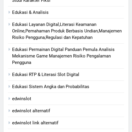
Studi Karakter Fiksi
Edukasi & Analisis
Edukasi Layanan Digital,Literasi Keamanan
Online,Pemahaman Produk Berbasis Undian,Manajemen
Risiko Pengguna,Regulasi dan Kepatuhan
Edukasi Permainan Digital Panduan Pemula Analisis
Mekanisme Game Manajemen Risiko Pengalaman
Pengguna
Edukasi RTP & Literasi Slot Digital
Edukasi Sistem Angka dan Probabilitas
edwinslot
edwinslot alternatif
edwinslot link alternatif