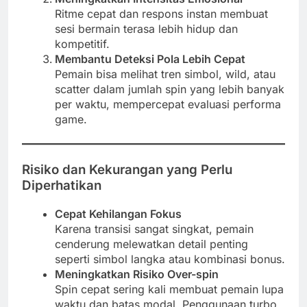
Ritme cepat dan respons instan membuat
sesi bermain terasa lebih hidup dan
kompetitif.
Membantu Deteksi Pola Lebih Cepat
Pemain bisa melihat tren simbol, wild, atau
scatter dalam jumlah spin yang lebih banyak
per waktu, mempercepat evaluasi performa
game.
Risiko dan Kekurangan yang Perlu
Diperhatikan
Cepat Kehilangan Fokus
Karena transisi sangat singkat, pemain
cenderung melewatkan detail penting
seperti simbol langka atau kombinasi bonus.
Meningkatkan Risiko Over-spin
Spin cepat sering kali membuat pemain lupa
waktu dan batas modal. Penggunaan turbo