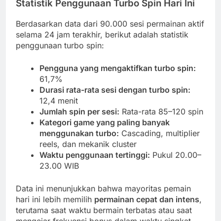
Statistik Penggunaan Turbo Spin Hari Ini
Berdasarkan data dari 90.000 sesi permainan aktif
selama 24 jam terakhir, berikut adalah statistik
penggunaan turbo spin:
Pengguna yang mengaktifkan turbo spin:
61,7%
Durasi rata-rata sesi dengan turbo spin:
12,4 menit
Jumlah spin per sesi:
Rata-rata 85–120 spin
Kategori game yang paling banyak
menggunakan turbo:
Cascading, multiplier
reels, dan mekanik cluster
Waktu penggunaan tertinggi:
Pukul 20.00–
23.00 WIB
Data ini menunjukkan bahwa mayoritas pemain
hari ini lebih memilih
permainan cepat dan intens
,
terutama saat waktu bermain terbatas atau saat
mengejar frekuensi bonus dalam waktu singkat.