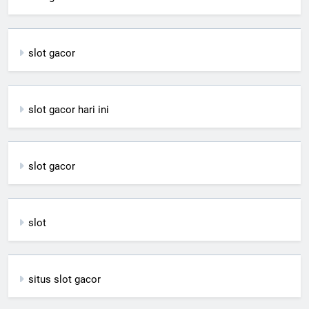
slot gacor
slot gacor hari ini
slot gacor
slot
situs slot gacor