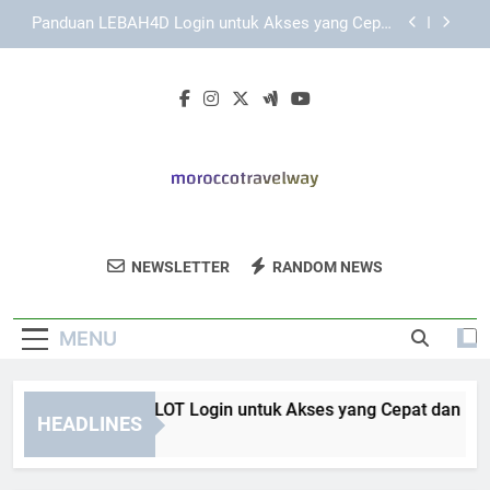
Skip
Panduan Login KAYA787 untuk Akses yang Cepat
to
dan Praktis
content
Panduan Menggunakan KAYA787 Login melalui
Browser Desktop
Panduan EDWINSLOT Login untuk Akses yang
Cepat dan Praktis
Panduan LEBAH4D Login untuk Akses yang Cepat
dan Praktis
Panduan Login KAYA787 untuk Akses yang Cepat
dan Praktis
Morocco Travel
Jelajahi Keindahan Maroko Dengan
Panduan Menggunakan KAYA787 Login melalui
NEWSLETTER
RANDOM NEWS
Way
Browser Desktop
Panduan Lengkap Dari Morocco Travel Way.
Untuk Pengalaman Wisata Yang Tak
MENU
Terlupakan.
anduan EDWINSLOT Login untuk Akses yang Cepat dan Praktis
HEADLINES
Weeks Ago