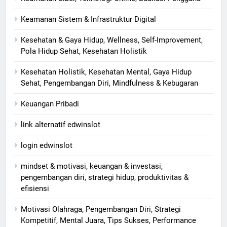
Keamanan Sistem & Infrastruktur Digital
Kesehatan & Gaya Hidup, Wellness, Self-Improvement,
Pola Hidup Sehat, Kesehatan Holistik
Kesehatan Holistik, Kesehatan Mental, Gaya Hidup
Sehat, Pengembangan Diri, Mindfulness & Kebugaran
Keuangan Pribadi
link alternatif edwinslot
login edwinslot
mindset & motivasi, keuangan & investasi,
pengembangan diri, strategi hidup, produktivitas &
efisiensi
Motivasi Olahraga, Pengembangan Diri, Strategi
Kompetitif, Mental Juara, Tips Sukses, Performance