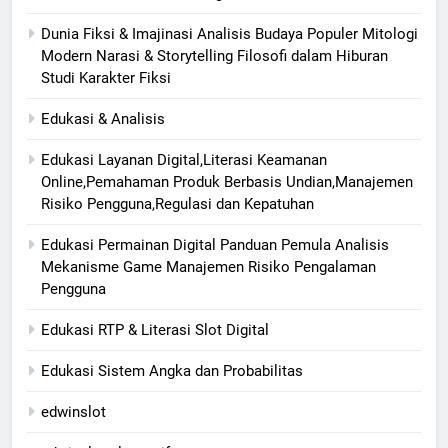
Dunia Fiksi & Imajinasi Analisis Budaya Populer Mitologi
Modern Narasi & Storytelling Filosofi dalam Hiburan
Studi Karakter Fiksi
Edukasi & Analisis
Edukasi Layanan Digital,Literasi Keamanan
Online,Pemahaman Produk Berbasis Undian,Manajemen
Risiko Pengguna,Regulasi dan Kepatuhan
Edukasi Permainan Digital Panduan Pemula Analisis
Mekanisme Game Manajemen Risiko Pengalaman
Pengguna
Edukasi RTP & Literasi Slot Digital
Edukasi Sistem Angka dan Probabilitas
edwinslot