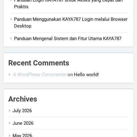
Panduan Login KAYA787 untuk Akses yang Cepat dan
Praktis
Panduan Menggunakan KAYA787 Login melalui Browser
Desktop
Panduan Mengenal Sistem dan Fitur Utama KAYA787
Recent Comments
A WordPress Commenter
on
Hello world!
Archives
July 2026
June 2026
May 2026