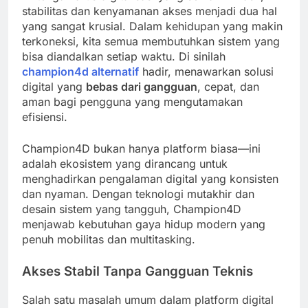
stabilitas dan kenyamanan akses menjadi dua hal
yang sangat krusial. Dalam kehidupan yang makin
terkoneksi, kita semua membutuhkan sistem yang
bisa diandalkan setiap waktu. Di sinilah
champion4d alternatif
hadir, menawarkan solusi
digital yang
bebas dari gangguan
, cepat, dan
aman bagi pengguna yang mengutamakan
efisiensi.
Champion4D bukan hanya platform biasa—ini
adalah ekosistem yang dirancang untuk
menghadirkan pengalaman digital yang konsisten
dan nyaman. Dengan teknologi mutakhir dan
desain sistem yang tangguh, Champion4D
menjawab kebutuhan gaya hidup modern yang
penuh mobilitas dan multitasking.
Akses Stabil Tanpa Gangguan Teknis
Salah satu masalah umum dalam platform digital