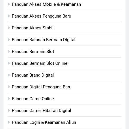
Panduan Akses Mobile & Keamanan
Panduan Akses Pengguna Baru
Panduan Akses Stabil
Panduan Batasan Bermain Digital
Panduan Bermain Slot
Panduan Bermain Slot Online
Panduan Brand Digital
Panduan Digital Pengguna Baru
Panduan Game Online
Panduan Game, Hiburan Digital
Panduan Login & Keamanan Akun