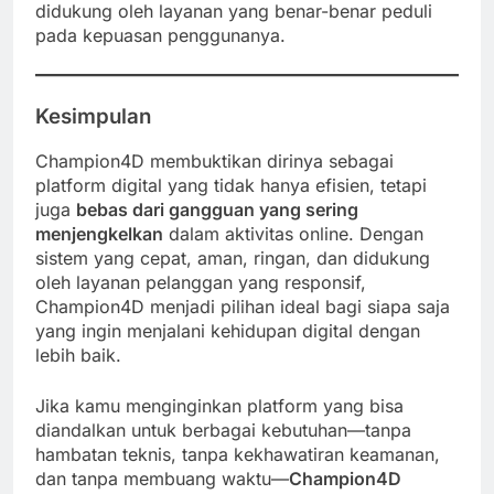
didukung oleh layanan yang benar-benar peduli
pada kepuasan penggunanya.
Kesimpulan
Champion4D membuktikan dirinya sebagai
platform digital yang tidak hanya efisien, tetapi
juga
bebas dari gangguan yang sering
menjengkelkan
dalam aktivitas online. Dengan
sistem yang cepat, aman, ringan, dan didukung
oleh layanan pelanggan yang responsif,
Champion4D menjadi pilihan ideal bagi siapa saja
yang ingin menjalani kehidupan digital dengan
lebih baik.
Jika kamu menginginkan platform yang bisa
diandalkan untuk berbagai kebutuhan—tanpa
hambatan teknis, tanpa kekhawatiran keamanan,
dan tanpa membuang waktu—
Champion4D