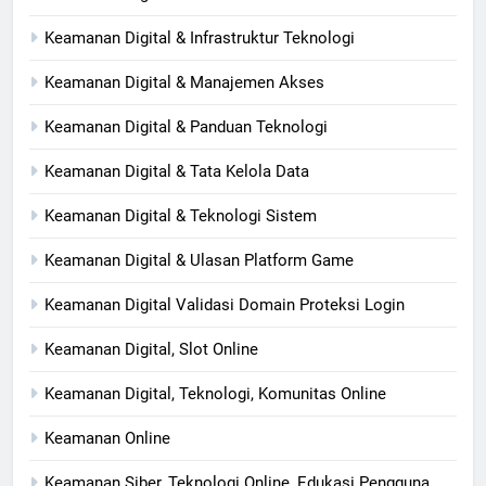
Keamanan Digital & Infrastruktur Teknologi
Keamanan Digital & Manajemen Akses
Keamanan Digital & Panduan Teknologi
Keamanan Digital & Tata Kelola Data
Keamanan Digital & Teknologi Sistem
Keamanan Digital & Ulasan Platform Game
Keamanan Digital Validasi Domain Proteksi Login
Keamanan Digital, Slot Online
Keamanan Digital, Teknologi, Komunitas Online
Keamanan Online
Keamanan Siber, Teknologi Online, Edukasi Pengguna