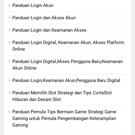
Panduan Login Akun
Panduan Login dan Akses Akun
Panduan Login dan Keamanan Akses
Panduan Login Digital, Keamanan Akun, Akses Platform
Online
Panduan Login Digital,Akses Pengguna Baru,Keamanan
Akun Online
Panduan Login,Keamanan Akun,Pengguna Baru Digital
Panduan Memilih Slot Strategi dan Tips CorlaSlot
Hiburan dan Desain Slot
Panduan Pemula Tips Bermain Game Strategi Game
Gaming untuk Pemula Pengembangan Keterampilan
Gaming